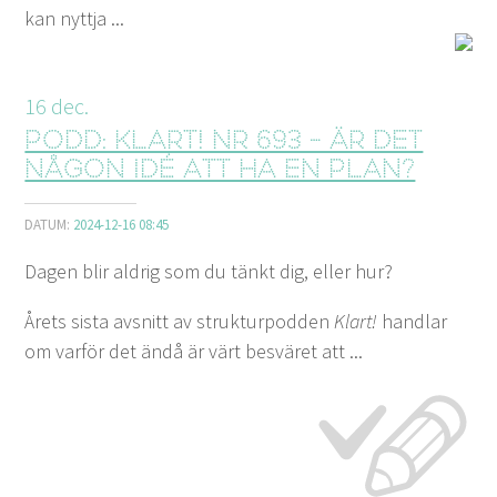
kan nyttja ...
16
dec.
Podd: Klart! nr 693 - Är det
någon idé att ha en plan?
DATUM:
2024-12-16 08:45
Dagen blir aldrig som du tänkt dig, eller hur?
Årets sista avsnitt av strukturpodden
Klart!
handlar
om varför det ändå är värt besväret att ...