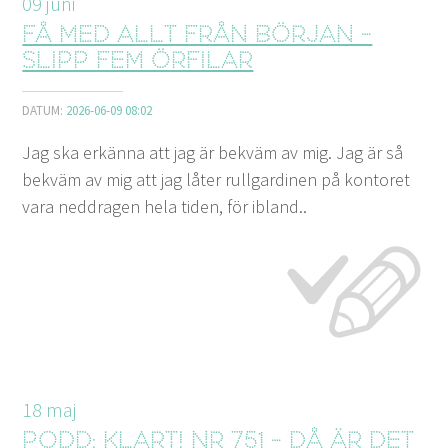
09
juni
Få med allt från början -
slipp fem örfilar
DATUM:
2026-06-09 08:02
Jag ska erkänna att jag är bekväm av mig. Jag är så
bekväm av mig att jag låter rullgardinen på kontoret
vara neddragen hela tiden, för ibland..
18
maj
Podd: Klart! nr 751 - Då är det