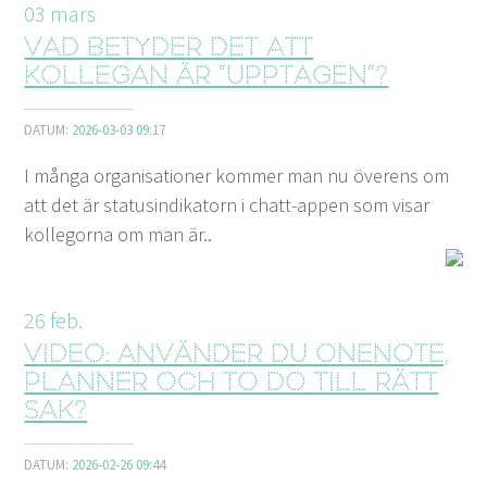
03
mars
Vad betyder det att
kollegan är ”Upptagen”?
DATUM:
2026-03-03 09:17
I många organisationer kommer man nu överens om
att det är statusindikatorn i chatt-appen som visar
kollegorna om man är..
26
feb.
Video: Använder du OneNote,
Planner och To Do till rätt
sak?
DATUM:
2026-02-26 09:44