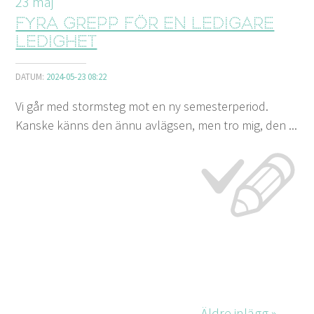
23
maj
Fyra grepp för en ledigare
ledighet
DATUM:
2024-05-23 08:22
Vi går med stormsteg mot en ny semesterperiod.
Kanske känns den ännu avlägsen, men tro mig, den ...
Äldre inlägg »