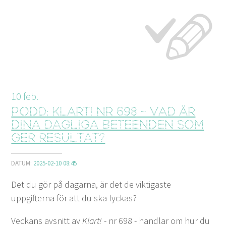
10
feb.
Podd: Klart! nr 698 - Vad är
dina dagliga beteenden som
ger resultat?
DATUM:
2025-02-10 08:45
Det du gör på dagarna, är det de viktigaste
uppgifterna för att du ska lyckas?
Veckans avsnitt av
Klart!
- nr 698 - handlar om hur du