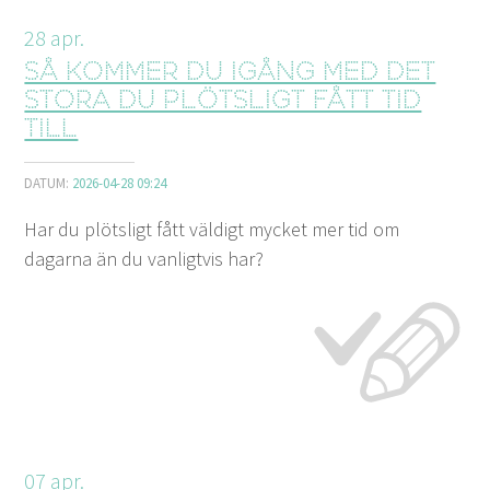
28
apr.
Så kommer du igång med det
stora du plötsligt fått tid
till
DATUM:
2026-04-28 09:24
Har du plötsligt fått väldigt mycket mer tid om
dagarna än du vanligtvis har?
07
apr.