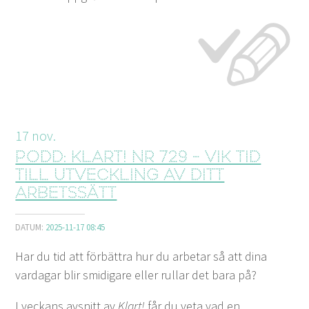
17
nov.
Podd: Klart! nr 729 - Vik tid
till utveckling av ditt
arbetssätt
DATUM:
2025-11-17 08:45
Har du tid att förbättra hur du arbetar så att dina
vardagar blir smidigare eller rullar det bara på?
I veckans avsnitt av
Klart!
får du veta vad en