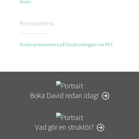
Vision
Prenumerera
Du kan prenumerera på Strukturbloggen via RSS
Boka David redan idag!
Vad gör en struktör?