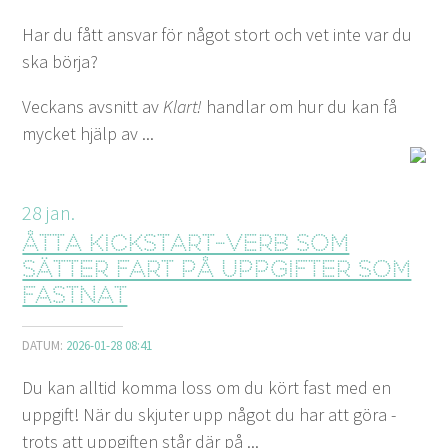
Har du fått ansvar för något stort och vet inte var du
ska börja?
Veckans avsnitt av
Klart!
handlar om hur du kan få
mycket hjälp av ...
28
jan.
Åtta kickstart-verb som
sätter fart på uppgifter som
fastnat
DATUM:
2026-01-28 08:41
Du kan alltid komma loss om du kört fast med en
uppgift! När du skjuter upp något du har att göra -
trots att uppgiften står där på ...