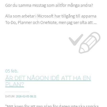
Gör du samma misstag som alltför många andra?
Alla som arbetar i Microsoft har tillgång till apparna
To-Do, Planner och OneNote, men jag ser ofta att ...
05
feb.
Är det någon idé att ha en
plan?
DATUM:
2026-02-05 08:21
”Mitt knep för att min plan för dagen inte ska spricka