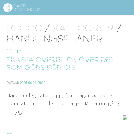
OM DAVID STIERNHOLM
Sidhuvud
Blogg
/
Kategorier
/
Navigering
TJÄNSTER
Handlingsplaner
STRUKTURTIPS
11
juni
Skaffa överblick över det
FÖRELÄSNINGAR
som görs för dig
VIDEO
DATUM:
2026-06-11 09:13
KONTAKT
Har du delegerat en uppgift till någon och sedan
glömt att du gjort det? Det har jag. Mer än en gång
har jag..
BLOGG
SHOP
KUNDER
PRESS
SÖK