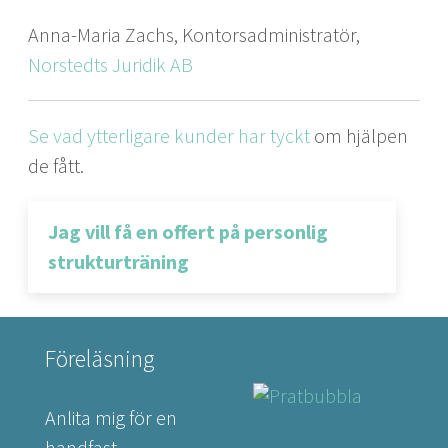
Anna-Maria Zachs, Kontorsadministratör,
Norstedts Juridik AB
Se vad ytterligare kunder har tyckt
om hjälpen
de fått.
Jag vill få en offert på personlig
strukturträning
Föreläsning
Anlita mig för en
handfast,