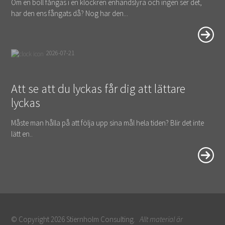
Om en boll fångas i en klockren enhandslyra och ingen ser det,
har den ens fångats då? Nog har den...
2026-07-21
Att se att du lyckas får dig att lättare
lyckas
Måste man hålla på att följa upp sina mål hela tiden? Blir det inte
lätt en..
© Copyright 2026 Stiernholm Consulting.
Allt material är