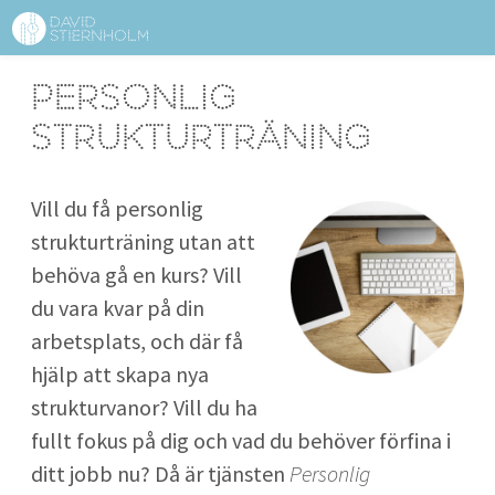
OM DAVID STIERNHOLM
Sidhuvud
Personlig
Navigering
TJÄNSTER
strukturträning
STRUKTURTIPS
Vill du få personlig
FÖRELÄSNINGAR
strukturträning utan att
behöva gå en kurs? Vill
VIDEO
du vara kvar på din
arbetsplats, och där få
KONTAKT
hjälp att skapa nya
strukturvanor? Vill du ha
BLOGG
SHOP
KUNDER
PRESS
SÖK
fullt fokus på dig och vad du behöver förfina i
ditt jobb nu? Då är tjänsten
Personlig