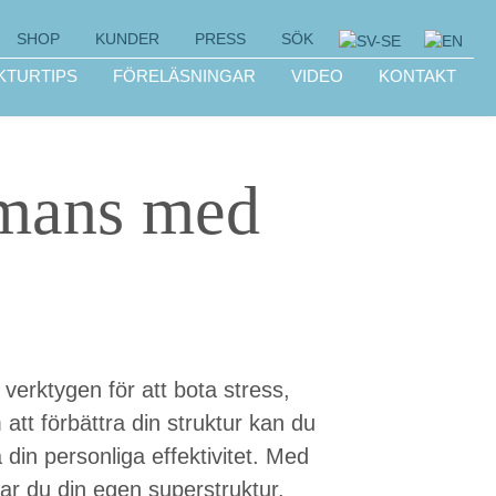
SHOP
KUNDER
PRESS
SÖK
KTURTIPS
FÖRELÄSNINGAR
VIDEO
KONTAKT
ammans med
 verktygen för att bota stress,
tt förbättra din struktur kan du
 din personliga effektivitet. Med
ar du din egen superstruktur.