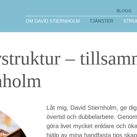
BLOGG
OM DAVID STIERNHOLM
TJÄNSTER
STRU
rstruktur – tills
nholm
Låt mig, David Stiernholm, ge dig
övertid och dubbelarbete. Genom a
göra livet mycket enklare och öka
hjälp av mina handfasta tips skap