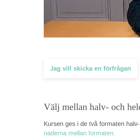
Jag vill skic­ka en förfrågan
Välj mel­lan halv- och he
Kursen ges i de två for­mat­en halv
nader­na mel­lan formaten.