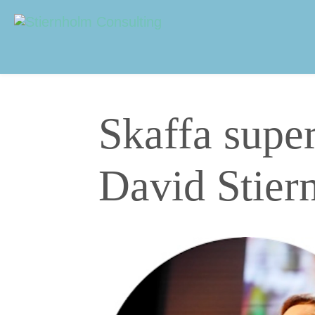
Navigering
Sidhuvud
Skaffa supe
David Stier