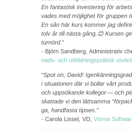
En fan­tastisk invester­ing för arbet
vades med möj­lighet för grup­pen ti
En sån här kurs kom­mer jag defin­i
tolv år till näs­ta gång.😊 Kursen g
turnörd.”
-
Björn Sand­berg, Admin­is­tra­tiv c
nads- och utbild­ningspoli­tisk utvär
“
Spot on, David! Igenkän­nings­graden
i sit­u­a­tio­nen där vi bol­lar vårt p
och upp­sökande kol­le­gor — och pla
skat­tade vi den lättsam­ma
“
för­pac
ga, hand­fas­ta tipsen.”
-
Car­o­la Lis­sel,
VD
,
Vis­ma Soft­wa