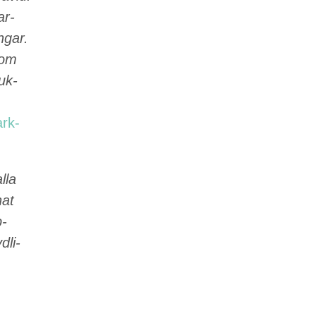
ar­
ngar.
som
uk­
ark­
lla
hat
p­
dli­