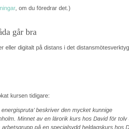
­ningar
, om du före­drar det.)
båda går bra
eller dig­i­talt på dis­tans i det dis­tans­mötesverk­ty
kat kursen tidigare:
ner­gis­pru­ta’ beskriv­er den myck­et kun­nige
­holm. Min­net av en lärorik kurs hos David för tolv
n arbets­grupp på en spe­cial­sy­dd heldagskurs hos 