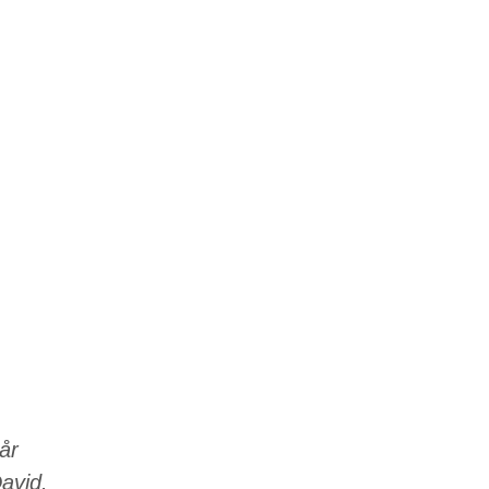
g
 år
David.