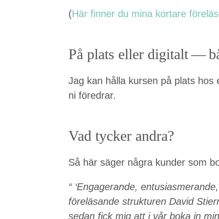
(
Här finner du mina kortare föreläs
På plats eller dig­i­talt — 
Jag kan hål­la kursen på plats hos er 
ni föredrar.
Vad tyck­er andra?
Så här säger några kun­der som bo
“
‘
Engagerande, entu­si­as­merande, e
föreläsande struk­turen David Stiern
sedan fick mig att i vår boka in mi