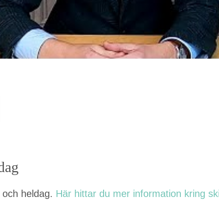
ldag
- och heldag.
Här hit­tar du mer infor­ma­tion kring ski