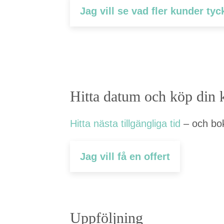
Jag vill se vad fler kun­der ty
Hit­ta datum och köp din 
Hit­ta näs­ta till­gäng­li­ga tid
– och bok
Jag vill få en offert
Uppföljn­ing