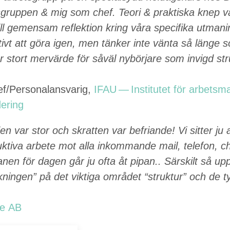
s­grup­pen
&
mig som chef. Teori
&
prak­tiska knep v
ll gemen­sam reflek­tion kring våra speci­fi­ka utmani
­tivt att göra igen, men tänker inte vän­ta så länge 
er stort mervärde för såväl nybör­jare som invigd str
hef/​Personalansvarig,
IFAU
— Insti­tutet för arbets­m
dering
 var stor och skrat­ten var befriande! Vi sit­ter ju a
ro­duk­ti­va arbete mot alla inkom­mande mail, tele­fon, c
­nen för dagen går ju ofta åt pipan.. Särskilt så up
k­nin­gen” på det vik­ti­ga området
“
struk­tur” och de ty
re
AB