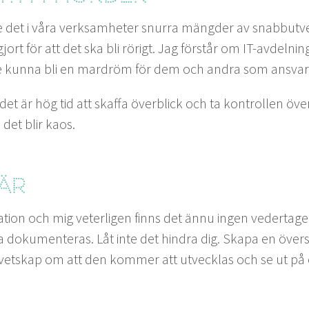
de det i våra verk­samheter snur­ra mängder av snab­butv
jort för att det ska bli rörigt. Jag förstår om IT-avdel­ni
le kun­na bli en mardröm för dem och andra som ans­var
t det är hög tid att skaf­fa överblick och ta kon­trollen öve
 det blir kaos.
är
­a­tion och mig vet­erli­gen finns det ännu ingen ved­erta­ge
 doku­menteras. Låt inte det hin­dra dig. Ska­pa en över­sikt
 vet­skap om att den kom­mer att utveck­las och se ut på 