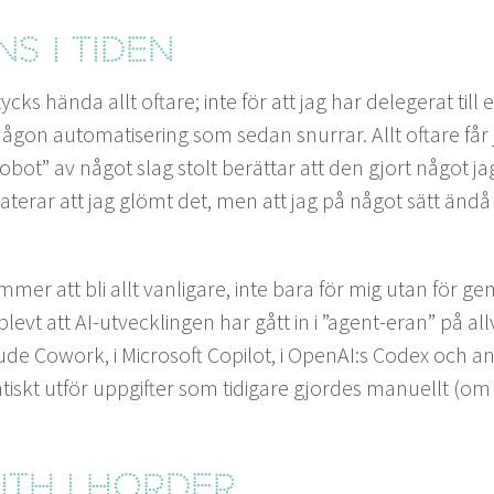
ns i tiden
tycks hän­da allt oftare; inte för att jag har delegerat till
ågon automa­tis­er­ing som sedan snur­rar. Allt oftare får 
obot” av något slag stolt berät­tar att den gjort något j
tat­er­ar att jag glömt det, men att jag på något sätt änd
om­mer att bli allt van­li­gare, inte bara för mig utan fö
plevt att AI-utveck­lin­gen har gått in i
”
agent-eran” på all­
aude Cowork, i Microsoft Copi­lot, i OpenAI:s Codex och a
tiskt utför uppgifter som tidi­gare gjordes manuellt (om 
ith i horder