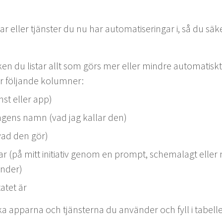
r eller tjän­ster du nu har automa­tis­eringar i, så du säk­e
ilken du lis­tar allt som görs mer eller min­dre automa­tiskt
är föl­jande kolumner:
änst eller app)
in­gens namn (vad jag kallar den)
(vad den gör)
ar (på mitt ini­tia­tiv genom en prompt, schemalagt eller 
änder)
tatet är
ka appar­na och tjän­ster­na du använ­der och fyll i tabell