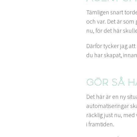
Täm­li­gen snart tor
och var. Det är som g
nu, för det här skul
Där­för tyck­er jag at
du har ska­p­at, innan
Gör så h
Det här är en ny sit­u
automa­tis­eringar ska
räck­lig just nu, med
i framtiden.