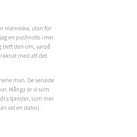
 en män­niska, utan för
jag en push­no­tis i min
ag bett den om, varpå
å räk­nat med att det
r gemene man. De senaste
var. Mån­ga är vi som
ndra tjän­ster, som mer
än vid en dator).