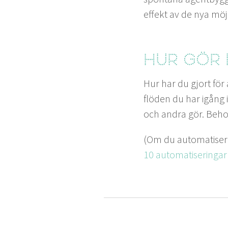
effekt av de nya möj­
Hur gör 
Hur har du gjort för 
flö­den du har igång 
och andra gör. Behove
(Om du automa­tis­er­
10
automa­tis­eringar