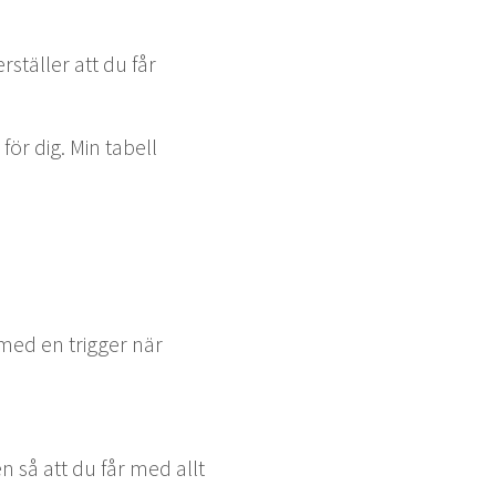
r­ställer att du får
 för dig. Min tabell
med en trig­ger när
en så att du får med allt