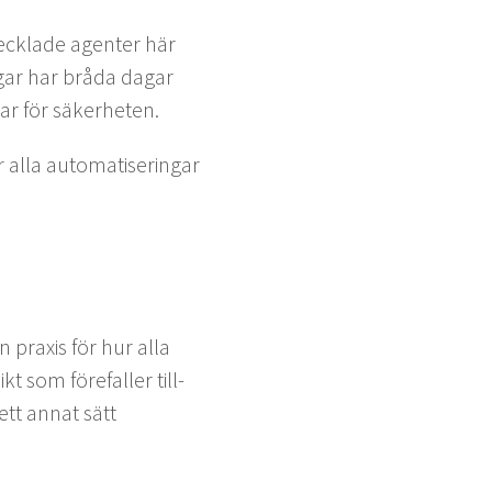
eck­lade agen­ter här
ngar har brå­da dagar
ar för säkerheten.
r alla automa­tis­eringar
n prax­is för hur alla
 som före­fall­er till­
ett annat sätt