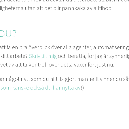
ligheter­na utan att det blir pannka­ka av alltihop.
du?
att få en bra överblick över alla agen­ter, automa­tis­eri
i ditt arbete?
Skriv till mig
och berät­ta, för jag är syn­nerl
t av att ta kon­troll över det­ta väx­er fort just nu.
ar något nytt som du hit­tills gjort manuellt vin­ner du s
 som kanske ock­så du har nyt­ta av
!)