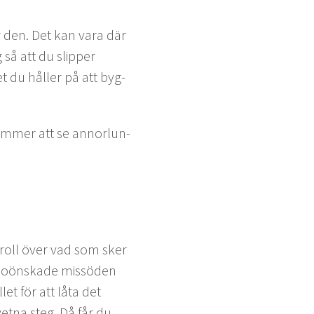
r den. Det kan vara där
så att du slip­per
t du håller på att byg­
kom­mer att se annor­lun­
troll över vad som sker
r oön­skade mis­sö­den
­let för att låta det
et­na steg. Då får du