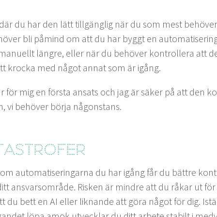
 där du har den lätt till­gäng­lig när du som mest behöve
över bli påmind om att du har byg­gt en automa­tis­er­ing 
manuellt län­gre, eller när du behöver kon­trollera att de
tt kroc­ka med något annat som är igång.
är för mig en förs­ta ansats och jag är säk­er på att den 
n, vi behöver bör­ja någonstans.
as­tro­fer
om automa­tis­eringar­na du har igång får du bät­tre kon­
itt ans­var­som­råde. Risken är min­dre att du råkar ut fö
att du bett en
AI
eller lik­nande att göra något för dig. Istäl
an­det löpa amok utveck­lar du ditt arbete sta­bilt i med­v