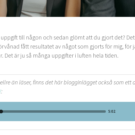
uppgift till någon och sedan glömt att du gjort det? Det
rvå­nad fått resul­tatet av något som gjorts för mig, för
r. Det är ju så mån­ga uppgifter i luften hela tiden.
ellre än läser, finns det här blogginlägget också som ett a
!
: