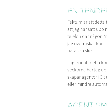
En ten­de
Fak­tum är att det­ta 
att jag har satt upp n
tele­fon där någon
”
r
jag över­raskat kon­s
bara ska ske.
Jag tror att det­ta k
veck­o­r­na har jag up
ska­par agen­ter i Cl
eller min­dre automa­
Agent Sm