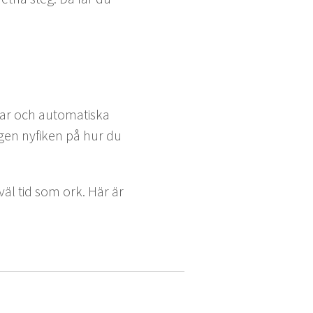
ngar och automa­tiska
i­gen nyfiken på hur du
åväl tid som ork. Här är