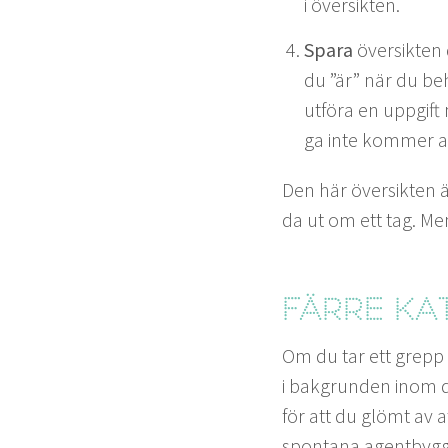
i översikten.
Spara
över­sik­ten
du
”
är” när du beh
utföra en uppgift 
ga inte kom­mer a
Den här över­sik­ten 
da ut om ett tag. Me
Färre kat
Om du tar ett grepp 
i bak­grun­den inom d
för att du glömt av 
spon­tana agent­byg­g