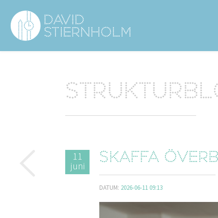
Navigering
Sidhuvud
Strukturb
11
Skaffa överb
juni
DATUM:
2026-06-11 09:13