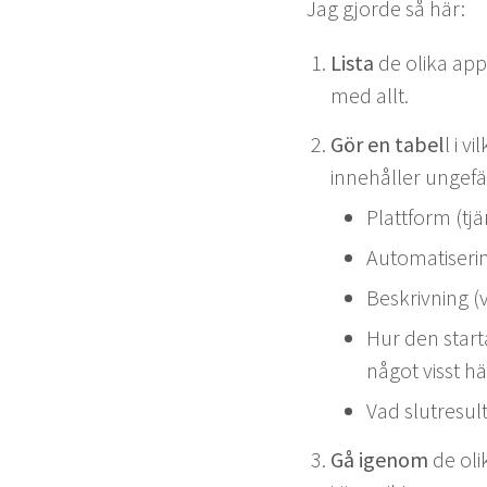
Jag gjorde så här:
Lista
de oli­ka appa
med allt.
Gör en tabel
l i v
innehåller unge­f
Plat­tform (tj
Automa­tis­er
Beskrivn­ing 
Hur den star­t
något visst h
Vad slutre­sul­
Gå igenom
de oli­