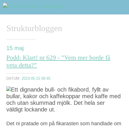
OM DAVID STIERNHOLM
Sidhuvud
Navigering
Strukturbloggen
TJÄNSTER
STRUKTURTIPS
15
maj
Podd: Klart! nr 629 - ”Vem mer borde få
FÖRELÄSNINGAR
veta detta?”
VIDEO
DATUM:
2023-05-15 08:45
KONTAKT
BLOGG
SHOP
KUNDER
PRESS
SÖK
Det ni pratade om på fikaras­ten som hand­lade om