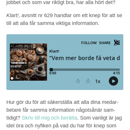
job­bet och som var rik­tigt bra, har alla hört det?
Klart!
, avs­nitt nr
629
hand­lar om ett knep för att se
till att alla får sam­ma vik­ti­ga information.
Hur gör du för att säk­er­stäl­la att alla dina medar­
betare får sam­ma infor­ma­tion något­sånär sam­
tidigt?
Skriv till mig och berät­ta
. Som van­ligt är jag
idel öra och nyfiken på vad du har för knep som