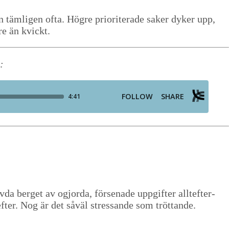
äm­li­gen ofta. Högre pri­or­it­er­ade sak­er dyk­er upp,
are än kvickt.
:
da berget av ogjor­da, förse­nade uppgifter all­tefter­
fter. Nog är det såväl stres­sande som tröttande.