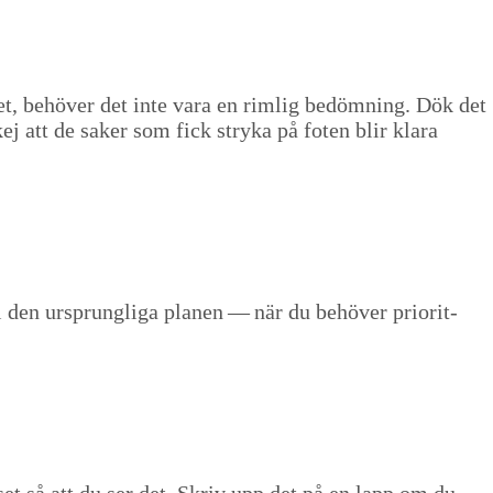
et, behöver det inte vara en rim­lig bedömn­ing. Dök det
kej att de sak­er som fick stry­ka på foten blir klara
 den ursprung­li­ga pla­nen — när du behöver pri­or­it­