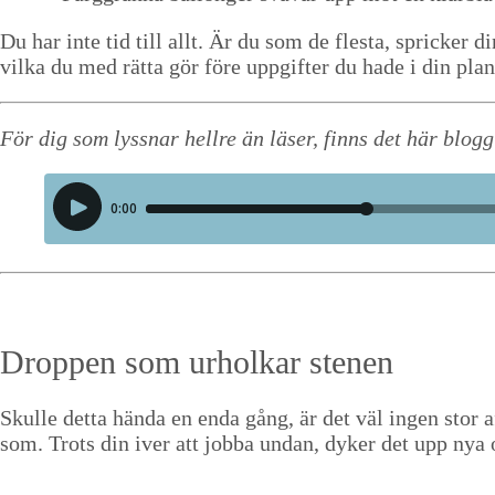
Online-kurser
Du har inte tid till allt. Är du som de fles­ta, sprick­er 
Strukturtips
vil­ka du med rät­ta gör före uppgifter du hade i din plan
Föreläsningar
För dig som lyssnar hellre än läs­er, finns det här blog­g
Video
Kontakt
Blogg
Shop
Kunder
Drop­pen som urholkar stenen
Press
Skulle det­ta hän­da en enda gång, är det väl ingen stor a
som. Trots din iver att job­ba undan, dyk­er det upp nya 
Sök