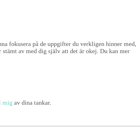
­na fokusera på de uppgifter du verk­li­gen hin­ner med,
ar stämt av med dig själv att det är okej. Du kan mer
l mig
av dina tankar.