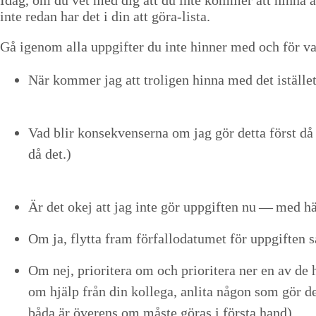
Idag, om du vet med dig att du inte kom­mer att hin­na al
inte redan har det i din att göra-lista.
Gå igenom alla uppgifter du inte hin­ner med och för var
När kom­mer jag att troli­gen hin­na med det istäl­l
Vad blir kon­sekvenser­na om jag gör det­ta först d
då det.)
Är det okej att jag inte gör uppgiften nu — med hä
Om ja, fly­t­ta fram för­fal­lo­da­tumet för uppgiften
Om nej, pri­or­it­era om och pri­or­it­era ner en av de 
om hjälp från din kol­le­ga, anli­ta någon som gör den
båda är överens om måste göras i förs­ta hand).