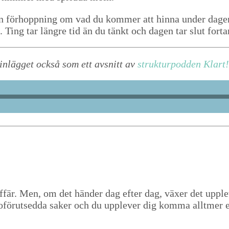
din förhopp­n­ing om vad du kom­mer att hin­na under dagen t
. Ting tar län­gre tid än du tänkt och dagen tar slut fort­
in­lägget ock­så som ett avs­nitt av
struk­tur­pod­den Klart!
ffär. Men, om det hän­der dag efter dag, väx­er det upplev­
oförutsed­da sak­er och du upplever dig kom­ma allt­mer e