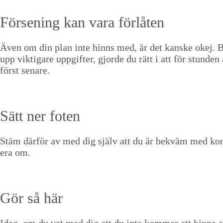
Förs­en­ing kan vara förlåten
Även om din plan inte hinns med, är det kanske okej. Bar
upp vik­ti­gare uppgifter, gjorde du rätt i att för stun­de
först senare.
Sätt ner foten
Stäm där­för av med dig själv att du är bekväm med kon­sek
era om.
Gör så här