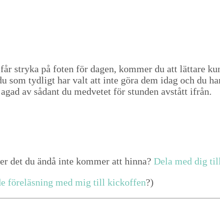
år stry­ka på foten för dagen, kom­mer du att lättare kun
r du som tydligt har valt att inte göra dem idag och du h
ig jagad av sådant du med­vetet för stun­den avstått ifrån.
över det du ändå inte kom­mer att hin­na?
Dela med dig til
de föreläs­ning med mig till kick­of­fen
?)