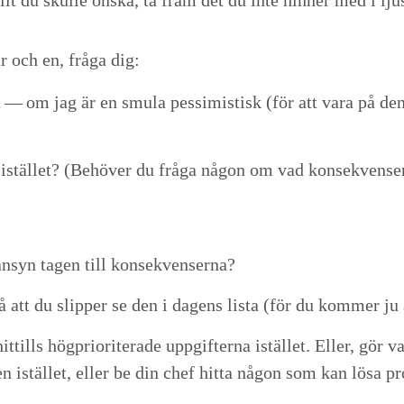
lt du skulle öns­ka, ta fram det du inte hin­ner med i lj
 och en, frå­ga dig:
et — om jag är en smu­la pes­simistisk (för att vara på de
å istäl­let? (Behöver du frå­ga någon om vad kon­sekvense
n­syn tagen till konsekvenserna?
 så att du slip­per se den i dagens lista (för du kom­mer j
hit­tills hög­pri­or­it­er­ade uppgifter­na istäl­let. Eller, 
 istäl­let, eller be din chef hit­ta någon som kan lösa pro