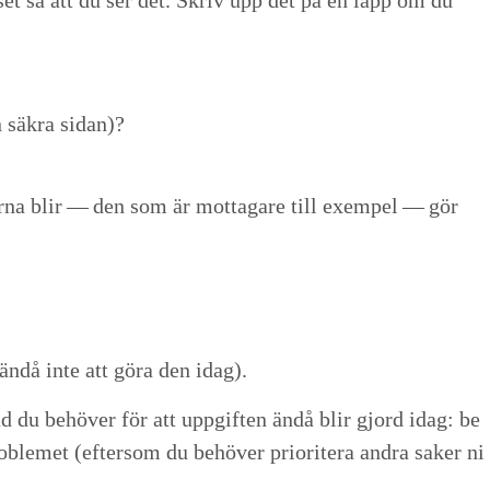
uset så att du ser det. Skriv upp det på en lapp om du
n säkra sidan)?
r­na blir — den som är mot­ta­gare till exem­pel — gör
u ändå inte att göra den idag).
gör vad du behöver för att uppgiften ändå blir gjord idag: be
b­lemet (efter­som du behöver pri­or­it­era andra sak­er ni