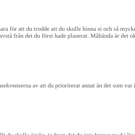
a för att du trodde att du skulle hin­na si och så myck­
n avstå från det du först hade plan­er­at. Måhän­da är det o
venser­na av att du pri­or­it­er­at annat än det som var i