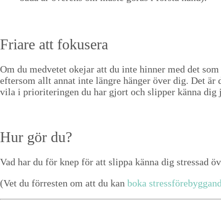
Fri­are att fokusera
Om du med­vetet oke­jar att du inte hin­ner med det som f
efter­som allt annat inte län­gre hänger över dig. Det ä
vila i pri­or­i­terin­gen du har gjort och slip­per kän­na d
Hur gör du?
Vad har du för knep för att slip­pa kän­na dig stres­sad 
(Vet du för­resten om att du kan
boka stress­före­byg­gan