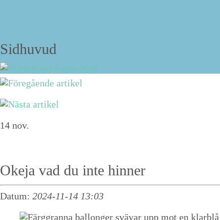
Strukturbloggen
Sidhuvud
Navigering
Om David Stiernholm
14
nov.
Tjänster
Föreläsningar
Okeja vad du inte hinner
Personlig strukturträning
Datum:
2024-11-14 13:03
Kurs