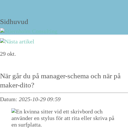
Strukturbloggen
Sidhuvud
Navigering
29
okt.
Om David Stiernholm
Tjänster
När går du på manager-schema och när på
Föreläsningar
maker-dito?
Personlig strukturträning
Datum:
2025-10-29 09:59
Kurs
Online-kurser