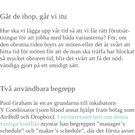
Går de ihop, går vi itu
Hur ska vi läg­ga upp vår tid så att vi får rätt förut­sät­
tningar för att job­ba med båda vari­anter­na? För, om
den obrut­na tiden bryts av möten eller det är svårt att
hit­ta tid för möten för att de man ska träf­fa har block­at
så myck­et obruten tid, blir det svårt att få det nöd­
vändi­ga gjort på ett smidigt sätt.
Två använd­bara begrepp
Paul Gra­ham är en av grun­dar­na till inku­ba­torn
Y Com­bi­na­tor (som bland annat hjälpt fram bolag som
AirBnB och Drop­box).
I en intres­sant text om den­na
van­li­ga kon­flikt
myn­tar han begrep­pen
”
manager’s
sched­ule” och
”
maker’s sched­ule”, där det förs­ta avs­er