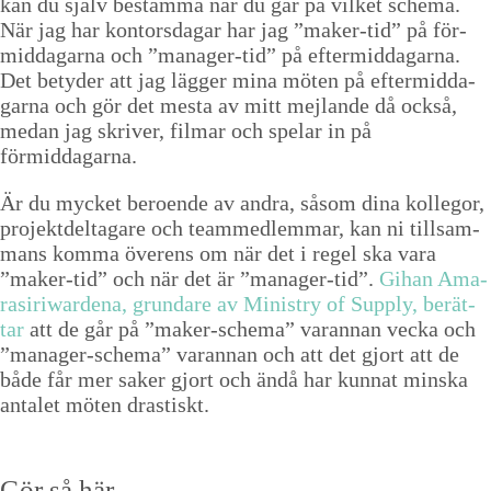
kan du själv bestäm­ma när du går på vilket schema.
När jag har kon­tors­da­gar har jag
”
mak­er-tid” på för­
mid­da­gar­na och
”
man­ag­er-tid” på efter­mid­da­gar­na.
Det bety­der att jag läg­ger mina möten på efter­mid­da­
gar­na och gör det mes­ta av mitt mej­lande då ock­så,
medan jag skriv­er, fil­mar och spelar in på
förmiddagarna.
Är du myck­et beroende av andra, såsom dina kol­le­gor,
pro­jek­t­delt­a­gare och teammedlem­mar, kan ni till­sam­
mans kom­ma överens om när det i regel ska vara
”
mak­er-tid” och när det är
”
man­ag­er-tid”.
Gihan Ama­
rasiri­war­de­na, grun­dare av Min­istry of Sup­ply, berät­
tar
att de går på
”
mak­er-schema” varan­nan vec­ka och
”
man­ag­er-schema” varan­nan och att det gjort att de
både får mer sak­er gjort och ändå har kun­nat min­s­ka
antalet möten drastiskt.
Gör så här