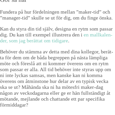
Fun­dera på hur fördel­nin­gen mel­lan
”
mak­er-tid” och
”
man­ag­er-tid” skulle se ut för dig, om du fin­ge önska.
Kan du styra din tid själv, des­igna en rytm som pas­sar
dig. Du kan till exem­pel illus­tr­era den i
en mal­l­ka­len­
der, som jag berät­tat om tidi­gare
.
Behöver du stäm­ma av det­ta med dina kol­le­gor, berät­
ta för dem om de båda begrep­pen på näs­ta lämpli­ga
möte och föres­lå att ni kom­mer överens om en rytm
som pas­sar er alla. All tid behöver inte styras upp om
ni inte lyckas sam­sas, men kanske kan ni kom­ma
överens om åtmin­stone hur delar av en typisk vec­ka
ska se ut? Måhän­da ska ni ha mötes­fri mak­er-dag
någon av veck­oda­gar­na eller ge er hän full­ständigt åt
mötande, mej­lande och chat­tande ett par speci­fi­ka
förmiddagar?