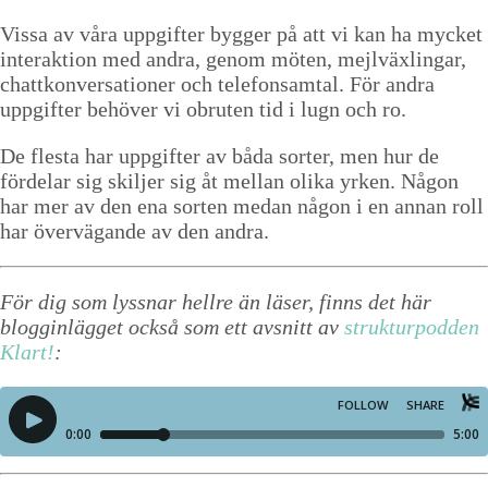
Strukturtips
Vis­sa av våra uppgifter byg­ger på att vi kan ha myck­et
inter­ak­tion med andra, genom möten, mejlväxlin­gar,
Föreläsningar
chat­tkon­ver­sa­tion­er och tele­fon­sam­tal. För andra
uppgifter behöver vi obruten tid i lugn och ro.
Video
De fles­ta har uppgifter av båda sorter, men hur de
Kontakt
förde­lar sig skil­jer sig åt mel­lan oli­ka yrken. Någon
har mer av den ena sorten medan någon i en annan roll
Blogg
har övervä­gande av den andra.
Shop
För dig som lyssnar hellre än läser, finns det här
Kunder
blogginlägget också som ett avsnitt av
strukturpodden
Klart!
:
Press
Sök