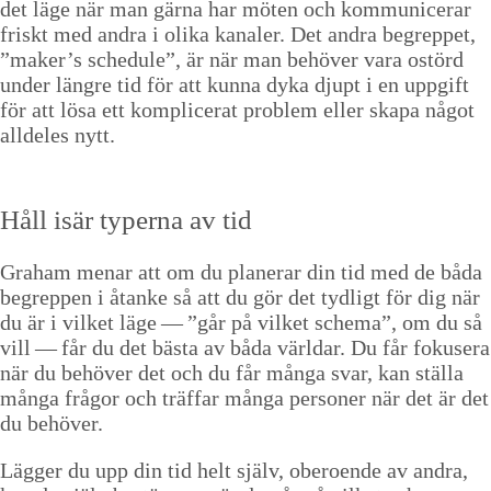
det läge när man gär­na har möten och kom­mu­nicer­ar
friskt med andra i oli­ka kanaler. Det andra begrep­pet,
”
maker’s sched­ule”, är när man behöver vara ostörd
under län­gre tid för att kun­na dyka djupt i en uppgift
för att lösa ett kom­plicer­at prob­lem eller ska­pa något
allde­les nytt.
Håll isär type­r­na av tid
Gra­ham menar att om du planer­ar din tid med de båda
begrep­pen i åtanke så att du gör det tydligt för dig när
du är i vilket läge —
”
går på vilket schema”, om du så
vill — får du det bäs­ta av båda värl­dar. Du får fokusera
när du behöver det och du får mån­ga svar, kan stäl­la
mån­ga frå­gor och träf­far mån­ga per­son­er när det är det
du behöver.
Läg­ger du upp din tid helt själv, oberoende av andra,