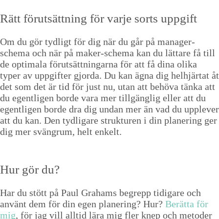
Rätt förut­sät­tning för var­je sorts uppgift
Om du gör tydligt för dig när du går på man­ag­er-
schema och när på mak­er-schema kan du lättare få till
de opti­mala förut­sät­tningar­na för att få dina oli­ka
typer av uppgifter gjor­da. Du kan ägna dig hel­hjär­tat åt
det som det är tid för just nu, utan att behö­va tän­ka att
du egentli­gen bor­de vara mer till­gäng­lig eller att du
egentli­gen bor­de dra dig undan mer än vad du upplever
att du kan. Den tydli­gare struk­turen i din planer­ing ger
dig mer svän­grum, helt enkelt.
Hur gör du?
Har du stött på Paul Gra­hams begrepp tidi­gare och
använt dem för din egen planer­ing? Hur?
Berät­ta för
mig
, för jag vill alltid lära mig fler knep och metoder