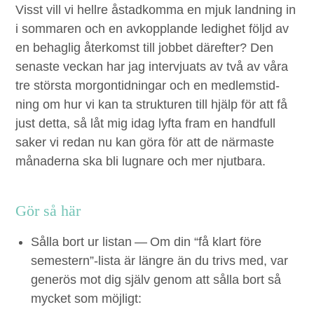
Visst vill vi hellre åstad­kom­ma en mjuk land­ning in
i som­maren och en avkop­p­lande ledighet följd av
en behaglig återkomst till job­bet därefter? Den
senaste veck­an har jag inter­vju­ats av två av våra
tre störs­ta mor­gon­tid­ningar och en medlem­stid­
ning om hur vi kan ta struk­turen till hjälp för att få
just det­ta, så låt mig idag lyf­ta fram en hand­full
sak­er vi redan nu kan göra för att de när­maste
månader­na ska bli lugnare och mer njutbara.
Gör så här
Sål­la bort ur lis­tan
— Om din
“
få klart före
semestern”-lista är län­gre än du trivs med, var
gen­erös mot dig själv genom att sål­la bort så
myck­et som möjligt: