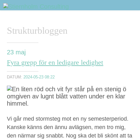
Sidhuvud
Navigering
Strukturbloggen
23
maj
Fyra grepp för en ledigare ledighet
DATUM:
2024-05-23 08:22
Vi går med storm­steg mot en ny semes­ter­pe­ri­od.
Kanske känns den ännu avlägsen, men tro mig,
den när­mar sig snabbt. Nog ska det bli skönt att ta