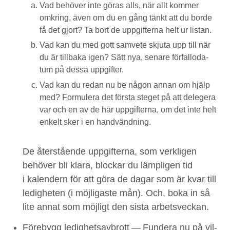
Vad behöver inte göras alls, när allt kom­mer
omkring, även om du en gång tänkt att du bor­de
få det gjort? Ta bort de uppgifter­na helt ur listan.
Vad kan du med gott samvete skju­ta upp till när
du är till­ba­ka igen? Sätt nya, senare för­fal­lo­da­
tum på dessa uppgifter.
Vad kan du redan nu be någon annan om hjälp
med? For­mulera det förs­ta steget på att delegera
var och en av de här uppgifter­na, om det inte helt
enkelt sker i en handvändning.
De åter­stående uppgifter­na, som verk­li­gen
behöver bli klara, blockar du lämpli­gen tid
i kalen­dern för att göra de dagar som är kvar till
ledigheten (i möjli­gaste mån). Och, boka in så
lite annat som möjligt den sista arbetsveckan.
Före­bygg ledighet­savbrott
— Fun­dera nu på vil­