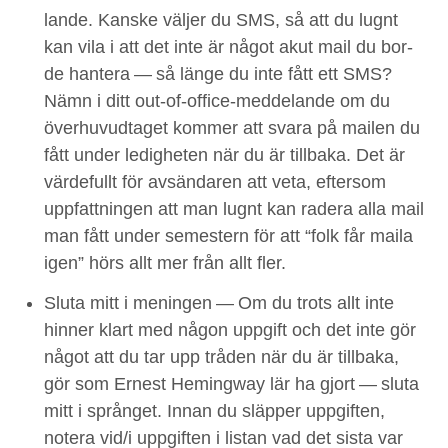
lande. Kanske väl­jer du
SMS
, så att du lugnt
kan vila i att det inte är något akut mail du bor­
de hantera — så länge du inte fått ett
SMS
?
Nämn i ditt out-of-office-med­de­lande om du
över­hu­vud­taget kom­mer att svara på mailen du
fått under ledigheten när du är till­ba­ka. Det är
värde­fullt för avsän­daren att veta, efter­som
upp­fat­tnin­gen att man lugnt kan radera alla mail
man fått under semes­tern för att
“
folk får maila
igen” hörs allt mer från allt fler.
Slu­ta mitt i menin­gen
— Om du trots allt inte
hin­ner klart med någon uppgift och det inte gör
något att du tar upp trå­den när du är till­ba­ka,
gör som Ernest Hem­ing­way lär ha gjort — slu­ta
mitt i språnget. Innan du släp­per uppgiften,
notera vid/​i uppgiften i lis­tan vad det sista var