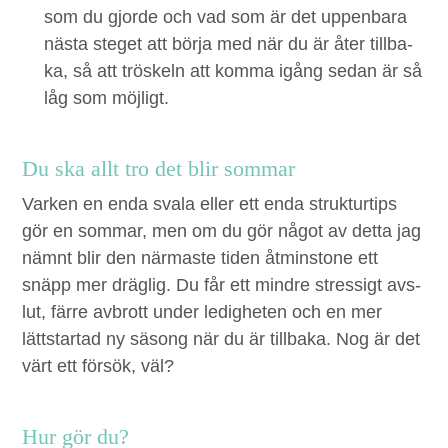
som du gjorde och vad som är det uppen­bara
näs­ta steget att bör­ja med när du är åter till­ba­
ka, så att tröskeln att kom­ma igång sedan är så
låg som möjligt.
Du ska allt tro det blir sommar
Varken en enda svala eller ett enda struk­tur­tips
gör en som­mar, men om du gör något av det­ta jag
näm­nt blir den när­maste tiden åtmin­stone ett
snäpp mer dräg­lig. Du får ett min­dre stres­sigt avs­
lut, färre avbrott under ledigheten och en mer
lättstar­tad ny säsong när du är till­ba­ka. Nog är det
värt ett försök, väl?
Hur gör du?