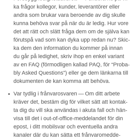
ka frå­gor kol­le­gor, kun­der, lever­an­tör­er eller
andra som brukar vara beroende av dig skulle
kun­na behö­va svar på när du är ledig. Hur vore
det att rätt och slätt frå­ga dem om de själ­va kan
förut­spå vad som kan dyka upp redan nu? Skic­
ka dem den infor­ma­tion du kom­mer på innan
du går på ledighet, skriv ihop en enkel vari­ant
av en
FAQ
(för­mod­li­gen kallad
PAQ
, för
“
Prob­a­
bly Asked Ques­tions”) eller ge dem länkar­na till
doku­menten de kan kom­ma att behöva.
Var tydlig i från­varos­varen
— Om ditt arbete
kräver det, bestäm dig för vilket sätt att kon­tak­
ta dig du vill ska använ­das i aku­ta fall och hän­
visa till det i out-of-office-med­de­landet för din
epost, i ditt mobilsvar och eventuel­la andra
kanaler där du kan sät­ta ett från­varomed­de­