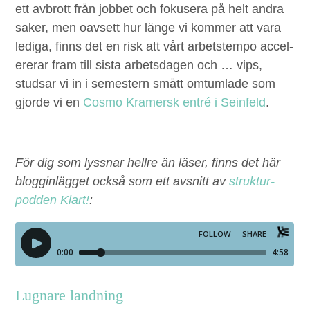
ett avbrott från job­bet och fokusera på helt andra
sak­er, men oavsett hur länge vi kom­mer att vara
ledi­ga, finns det en risk att vårt arbet­stem­po accel­
ererar fram till sista arbets­da­gen och … vips,
studsar vi in i semes­tern smått omtum­lade som
gjorde vi en
Cos­mo Kramer­sk entré i Sein­feld
.
För dig som lyssnar hellre än läs­er, finns det här
blog­gin­lägget ock­så som ett avs­nitt av
struk­tur­
pod­den Klart!
:
Lugnare land­ning