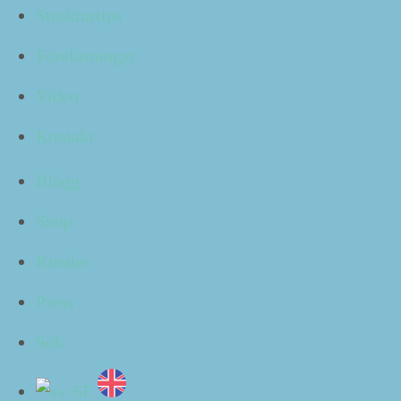
Tänk om du kunde sät­ta en dead­line du inte kunde
Strukturtips
skju­ta fram? Nog skulle trö­ga uppgifter bli lättare
gjor­da då?
Föreläsningar
I veck­ans avs­nitt av
Klart!
— nr
672
— får du höra om
Video
ett radikalt knep du kan testa.
Kontakt
Blogg
Shop
Kunder
Press
Hur gör du det ibland svårare för dig så att du går rätt
Sök
uppgift gjord lättare? Har du något knep?
Berät­ta om
det för mig
. Jag är lika nyfiken nu som alltid på att