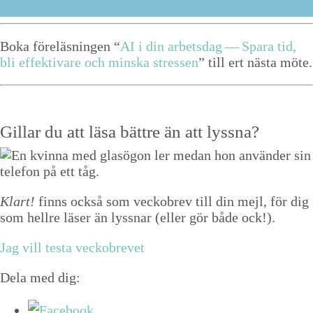
höra vad du har att dela med dig av.
Boka föreläs­nin­gen
“
AI
i din arbets­dag — Spara tid,
bli effek­ti­vare och min­s­ka stressen
” till ert näs­ta möte.
Gillar du att läsa bättre än att lyssna?
Klart!
finns också som veckobrev till din mejl, för dig
som hellre läser än lyssnar (eller gör både ock!).
Jag vill testa veckobrevet
Dela med dig: