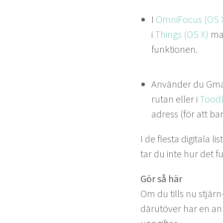
I
Omni­Fo­cus (
OS
i
Things (
OS
X)
mar
funktionen.
Använ­der du Gmai
rutan eller i
Too​d
adress (för att b
I de fles­ta dig­i­ta­la
tar du inte hur det fu
Gör så här
Om du tills nu stjärn
därutöver har en anna