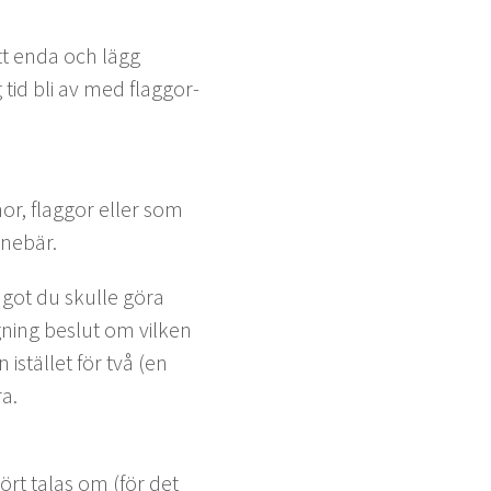
tt enda och lägg
 tid bli av med flag­gor­
or, flag­gor eller som
nnebär.
något du skulle göra
gn­ing beslut om vilken
istäl­let för två (en
ra.
 hört talas om (för det