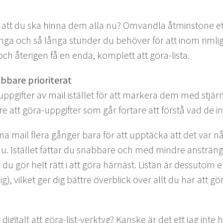
r att du ska hin­na dem alla nu? Omvand­la åtmin­stone e
n­ga och så lån­ga stun­der du behöver för att inom rim­lig
och återi­gen få en enda, kom­plett att göra-lista.
b­bare prioriterat
pgifter av mail istäl­let för att mark­era dem med stjärn
gare att göra-uppgifter som går fort­are att förstå vad de i
ma mail flera gånger bara för att upp­täc­ka att det var 
u. Istäl­let fat­tar du snab­bare och med min­dre ansträn
u gör helt rätt i att göra härnäst. Lis­tan är dessu­tom en 
), vilket ger dig bät­tre överblick över allt du har att gö
ig­i­talt att göra-list-verk­tyg? Kanske är det ett jag inte