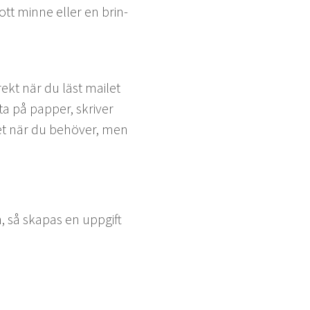
 gott minne eller en brin­
ekt när du läst mailet
a på pap­per, skriv­er
vet när du behöver, men
, så ska­pas en uppgift