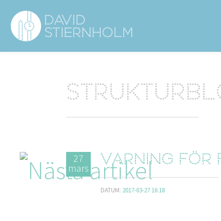
Navigering
Sidhuvud
Strukturb
27
Varning för
mars
DATUM:
2017-03-27 16:18