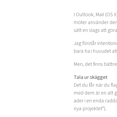
I Out­look, Mail (
OS
X)
möter använ­der den 
sätt en slags att göra
Jag förstår inten­tio­n
bara ha i huvudet at
Men, det finns bät­tr
Tala ur skägget
Det du får när du fla
med dem är en att göra
ad­er i en enda rad­da
nya projektet”).