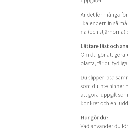
uppgifter.
Är det för mån­ga fö
i kalen­dern in så må
na (och stjärnor­na) 
Lättare läst och sna
Om du gör att göra-up
oläs­ta, får du tydli­
Du slip­per läsa sam­
som du inte hin­ner n
att göra-uppgift som d
konkret och en lud­dig
Hur gör du?
Vad använ­der du för d