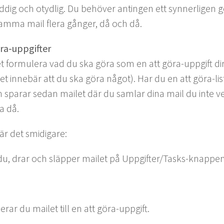
lud­dig och oty­dlig. Du behöver anti­n­gen ett syn­nerli­gen
sam­ma mail flera gånger, då och då.
öra-uppgifter
et for­mulera vad du ska göra som en att göra-uppgift dir
et innebär att du ska göra något). Har du en att göra-list
 sparar sedan mailet där du sam­lar dina mail du inte 
a då.
lt är det smidigare:
 du, drar och släp­per mailet på Uppgifter/­Tasks-knap­pen
r­ar du mailet till en att göra-uppgift.