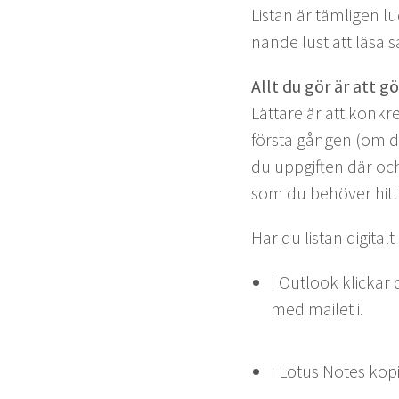
Lis­tan är täm­li­gen 
nande lust att läsa 
Allt du gör är att g
Lättare är att konkr
förs­ta gån­gen (om d
du uppgiften där och
som du behöver hit­t
Har du lis­tan dig­i­ta
I Out­look klickar
med mailet i.
I Lotus Notes kopie