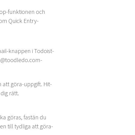
op-funk­tio­nen och
nom Quick Entry-
l-knap­pen i Todoist-
­ka @toodledo.com-
en att göra-uppgift. Hit­
dig rätt.
ska göras, fastän du
till tydli­ga att göra-