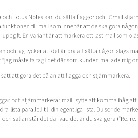
 och Lotus Notes kan du sät­ta flag­gor och i Gmail stjär
funk­tio­nen till mail som innebär att de ska göra någont
-uppgift. En vari­ant är att mark­era ett läst mail som oläs
en och jag tyck­er att det är bra att sät­ta någon slags mark­
t
”
jag måste ta tag i det där som kun­den mailade mig o
e sätt att göra det på än att flag­ga och stjärnmarkera.
g­gar och stjärn­mark­er­ar mail i syfte att kom­ma ihåg a
-lista par­al­lell till din egentli­ga lista. Du ser de mark
 och säl­lan står det där vad det är du ska göra (”Re: re: r