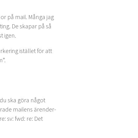
nor på mail. Mån­ga jag
ing. De ska­par på så
t igen.
er­ing istäl­let för att
m”.
tt du ska göra något
­er­ade mailens ären­der­
e: sv: fwd: re: Det