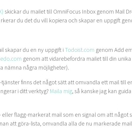
X)
skickar du mailet till Omni­Fo­cus Inbox genom Mail Dr
k­er­ar du det du vill kopiera och ska­par en uppgift ge
l ska­par du en ny uppgift i
Todoist​.com
genom Add emai
le​do​.com
genom att vidare­be­for­dra mailet till din uni
ara näm­na några möjligheter).
 list-tjän­ster finns det något sätt att omvand­la ett mail till 
nger­ar i ditt verk­tyg?
Maila mig
, så kanske jag kan gui­da 
- eller flagg-mark­er­at mail som en sig­nal om att något 
n att göra-lista, omvand­la alla de nu mark­er­ade mailen 