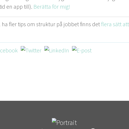
id en app till).
Berät­ta för mig!
 ha fler tips om struk­tur på job­bet finns det
flera sätt at