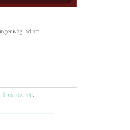
nger iväg i tid att
t få just det här
.