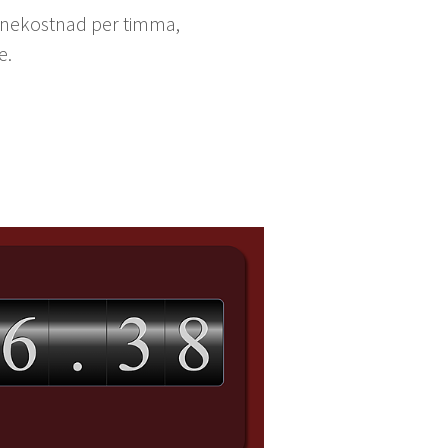
önekost­nad per tim­ma,
e.