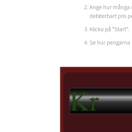
Ange hur mån­ga n
deb­iter­bart pris
Klic­ka på
“
Start”.
Se hur pen­gar­na r