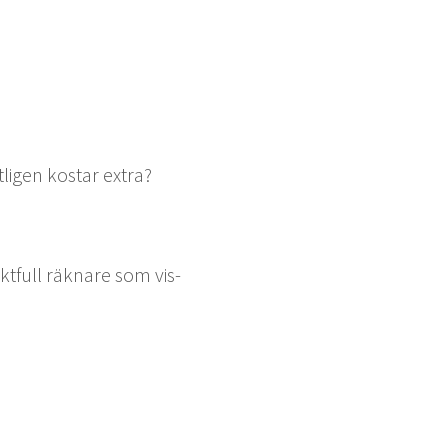
i­gen kostar extra?
k­t­full räknare som vis­