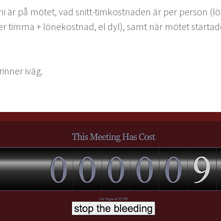
i är på mötet, vad snitt-timkost­naden är per per­son (l
 per tim­ma + lönekost­nad, el dyl), samt när mötet startad
in­ner iväg.