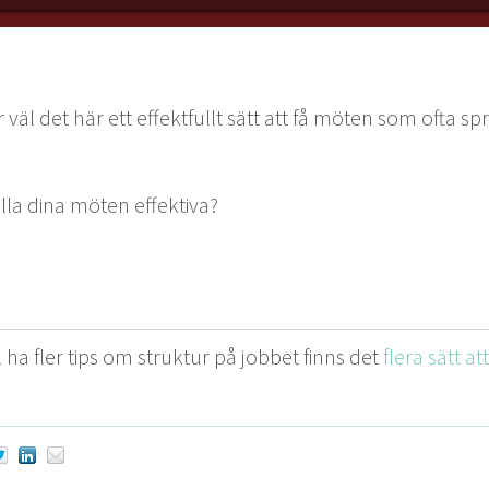
väl det här ett effek­t­fullt sätt att få möten som ofta spri
l­la dina möten effektiva?
 ha fler tips om struk­tur på job­bet finns det
flera sätt at