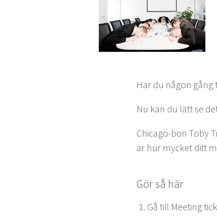
Har du någon gång tä
Nu kan du lätt se d
Chica­go-bon Toby Tr
ar hur myck­et ditt m
Gör så här
Gå till Meet­ing tick