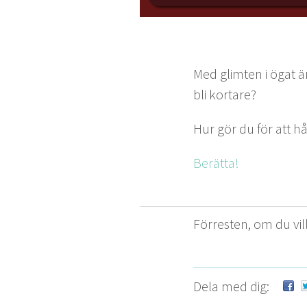
Med glimten i ögat är 
bli kortare?
Hur gör du för att hå
Berät­ta!
För­resten, om du vill
Dela med dig: