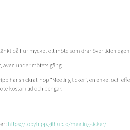
nkt på hur myck­et ett möte som drar över tiden egentl
et, även under mötets gång.
ipp har snick­rat ihop
“
Meet­ing tick­er”, en enkel och effe
öte kostar i tid och pengar.
­er:
https://​tobytripp​.github​.io/​m​e​e​t​i​n​g​-​t​i​cker/