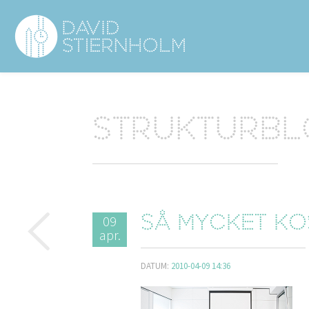
Navigering
Sidhuvud
Strukturb
09
Så mycket ko
apr.
DATUM:
2010-04-09 14:36