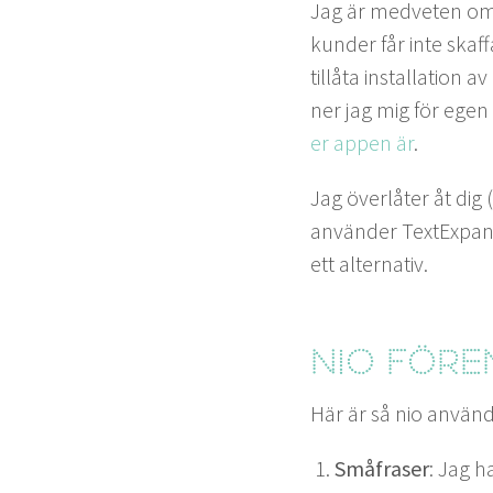
Jag är med­veten om a
kun­der får inte skaf
tillå­ta instal­la­tio
ner jag mig för egen 
er appen är
.
Jag över­låter åt dig
använ­der Tex­tEx­pan
ett alternativ.
Nio fören
Här är så nio använd
Småfras­er
: Jag ha