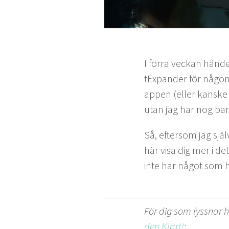
I för­ra veck­an händ
tEx­pander för någon.
appen (eller kanske ju
utan jag har nog bar
Så, efter­som jag sj
här visa dig mer i det
inte har något som h
För dig som lyssnar he
den Klart!
: