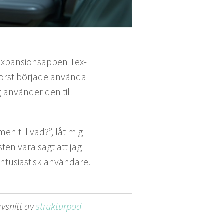
x­pan­sion­sap­pen Tex­
först bör­jade använ­da
g använ­der den till
men till vad?”, låt mig
esten vara sagt att jag
tu­si­astisk användare.
vs­nitt av
struk­tur­pod­