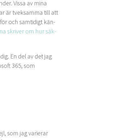
nder. Vis­sa av mina
r är tvek­sam­ma till att
 för och sam­tidigt kän­
­na skriv­er om hur säk­
dig. En del av det jag
osoft
365
, som
jl, som jag vari­er­ar