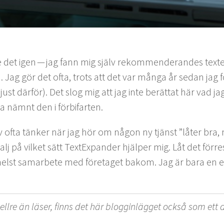
e det igen — jag fann mig själv rek­om­menderan­des tex­te
 Jag gör det ofta, trots att det var mån­ga år sedan jag 
st där­för). Det slog mig att jag inte berät­tat här vad ja
a näm­nt den i förbifarten.
älv ofta tänker när jag hör om någon ny tjänst
”
låter bra, 
alj på vilket sätt Tex­tEx­pander hjälper mig. Låt det för­r
elst samar­bete med före­taget bakom. Jag är bara en en
llre än läs­er, finns det här blog­gin­lägget ock­så som ett a