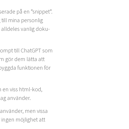
aser­ade på en
”
snip­pet”.
till mina per­son­lig
allde­les van­lig doku­
rompt till Chat­G­PT som
om gör dem lät­ta att
g­g­da funk­tio­nen för
in en viss html-kod,
a jag använder.
g använ­der, men vis­sa
 ingen möj­lighet att