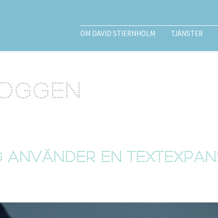
OM DAVID STIERNHOLM
TJÄNSTER
loggen
g använder en textexpan