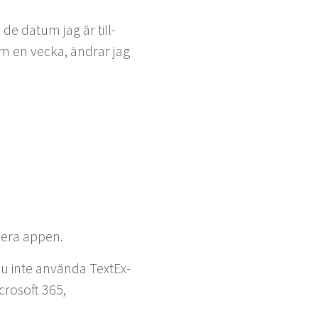
å de datum jag är till­
tum en vec­ka, ändrar jag
llera appen.
 inte använ­da Tex­tEx­
icrosoft
365
,