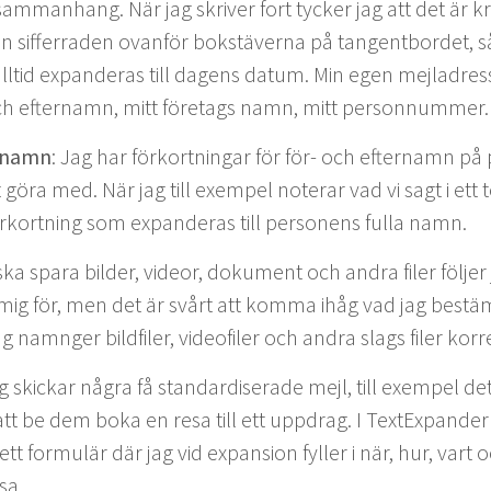
m­man­hang. När jag skriv­er fort tyck­er jag att det är krå
sif­fer­raden ovan­för bok­stäver­na på tan­gent­bor­det,
 alltid expanderas till dagens datum. Min egen mejladres
och efter­namn, mitt före­tags namn, mitt personnummer
s namn
: Jag har förko­rt­ningar för för- och efter­namn på 
göra med. När jag till exem­pel noter­ar vad vi sagt i ett te
förko­rt­ning som expanderas till per­so­n­ens ful­la namn.
ska spara bilder, vide­or, doku­ment och andra fil­er föl­jer 
g för, men det är svårt att kom­ma ihåg vad jag bestämt.
g nam­nger bild­fil­er, vide­ofil­er och andra slags fil­er kor
g skickar några få stan­dard­is­er­ade mejl, till exem­pel det
att be dem boka en resa till ett upp­drag. I Tex­tEx­pander
tt for­mulär där jag vid expan­sion fyller i när, hur, vart
esa.