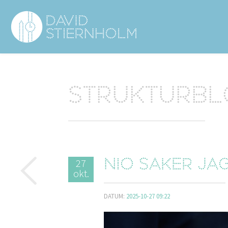
Navigering
Sidhuvud
Strukturb
27
Nio saker ja
okt.
DATUM:
2025-10-27 09:22