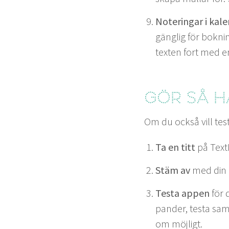
Noteringar i kale
gäng­lig för bokn­i
tex­ten fort med e
Gör så h
Om du ock­så vill tes
Ta en titt
på Tex­
Stäm av
med din I
Tes­ta appen
för 
pander, tes­ta sa
om möjligt.