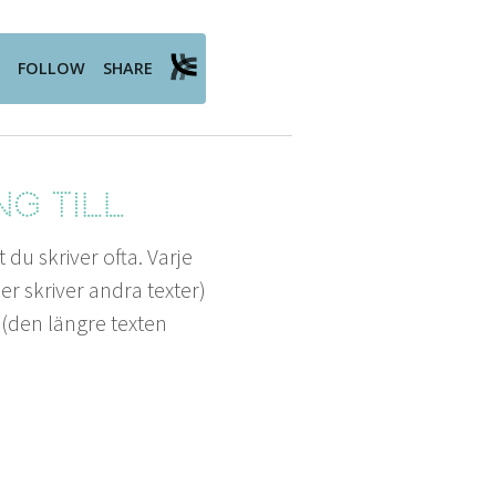
ng till
du skriv­er ofta. Var­je
er skriv­er andra tex­ter)
 (den län­gre tex­ten