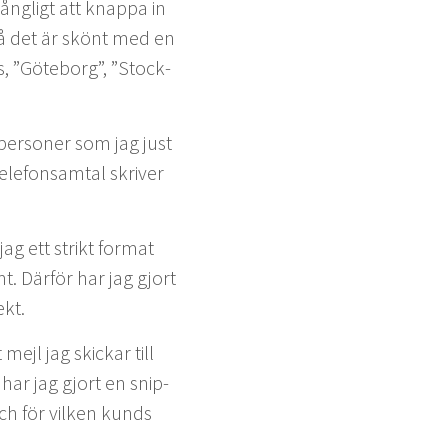
ng­ligt att knap­pa in
 så det är skönt med en
s,
”
Göte­borg”,
”
Stock­
.
per­son­er som jag just
le­fon­sam­tal skriv­er
jag ett strikt for­mat
 Där­för har jag gjort
rekt.
 mejl jag skickar till
 har jag gjort en snip­
 och för vilken kunds