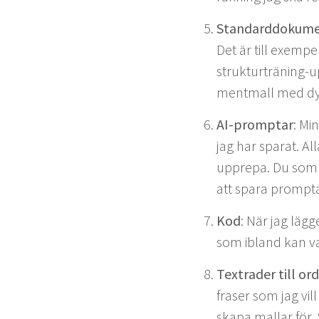
Stan­dard­doku­m
Det är till exem­pe
struk­turträn­ing-u
ment­mall med dyn
AI-promp­tar
: Mi
jag har sparat. Al
upprepa. Du som an
att spara promp­t
Kod
: När jag läg­
som ibland kan var
Tex­trad­er till or
fras­er som jag vil
ska­pa mal­lar för