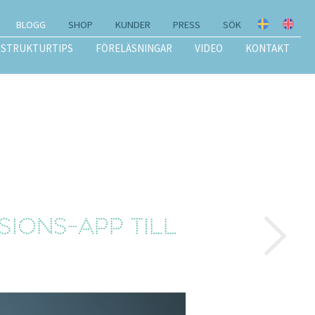
BLOGG
SHOP
KUNDER
PRESS
SÖK
STRUKTURTIPS
FÖRELÄSNINGAR
VIDEO
KONTAKT
sions-app till