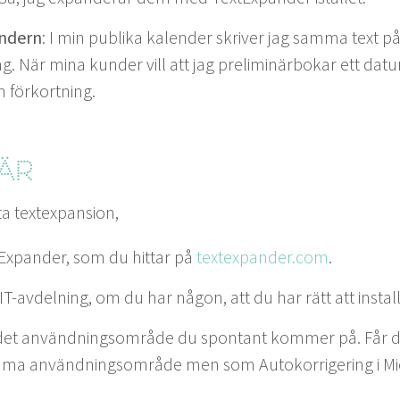
n­dern
: I min pub­li­ka kalen­der skriv­er jag sam­ma text p
ng. När mina kun­der vill att jag pre­lim­inär­bokar ett da
n förkortning.
är
­ta textexpansion,
tEx­pander, som du hit­tar på
tex​tex​pander​.com
.
T-avdel­ning, om du har någon, att du har rätt att insta
det använd­ning­som­råde du spon­tant kom­mer på. Får du
m­ma använd­ning­som­råde men som Autoko­r­riger­ing i M