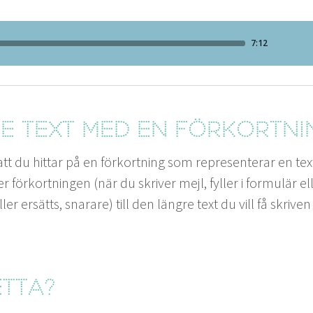
e text med en förko­rt­ni
du hit­tar på en förko­rt­ning som rep­re­sen­ter­ar en text 
förko­rt­nin­gen (när du skriv­er mejl, fyller i for­mulär ell
r ersätts, snarare) till den län­gre text du vill få skriv­en
etta?