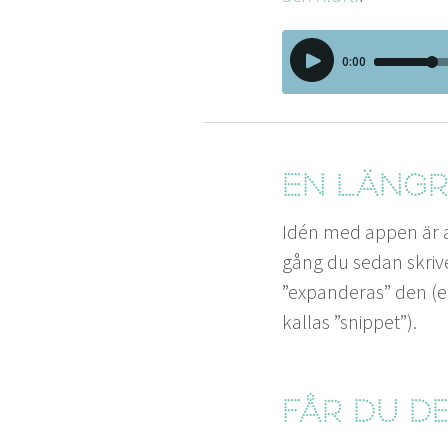
En län­gr
Idén med appen är att 
gång du sedan skriv­er 
”
expanderas” den (elle
kallas
”
snip­pet”).
Får du d