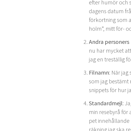
efter humör och sa
dagens datum från 
förko­rt­ning som
holm”, mitt för- 
Andra per­son­er
nu har myck­et att 
jag en trestäl­lig 
Fil­namn
: När jag 
som jag bestämt mi
snip­pets för hur ja
Stan­dard­me­jl
: Ja
min rese­byrå för 
pet innehål­lande e
räkn­ing jag ska r