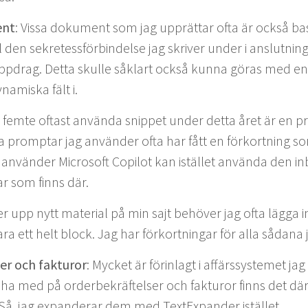
ent
: Vis­sa doku­ment som jag upprät­tar ofta är ock­så b
l den sekretess­förbindelse jag skriv­er under i anslut­ning 
pp­drag. Det­ta skulle såk­lart ock­så kun­na göras med en 
amiska fält i.
n femte oftast använ­da snip­pet under det­ta året är en p
la promp­tar jag använ­der ofta har fått en förko­rt­ning s
vän­der Microsoft Copi­lot kan istäl­let använ­da den inby
ar som finns där.
ger upp nytt mate­r­i­al på min sajt behöver jag ofta läg­ga 
a ett helt block. Jag har förko­rt­ningar för alla sådan
der och fak­tur­or
: Myck­et är förin­lagt i affärssys­temet ja
l ha med på order­bekräf­telser och fak­tur­or finns det där
. Så, jag expander­ar dem med Tex­tEx­pander istället.