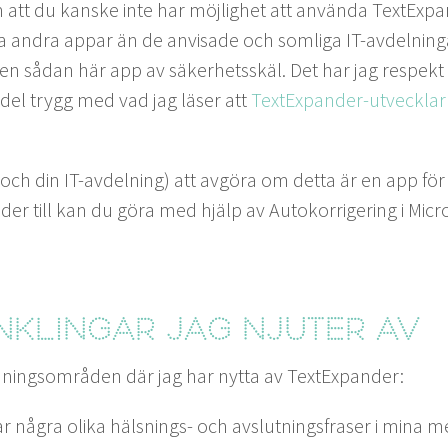
tt du kanske inte har möj­lighet att använ­da Tex­tEx­pa
­fa andra appar än de anvisade och som­li­ga IT-avdel­ninga
n av en sådan här app av säk­er­hetsskäl. Det har jag respekt
del trygg med vad jag läs­er att
Tex­tEx­pander-utveck­lar
 (och din IT-avdel­ning) att avgöra om det­ta är en app för 
der till kan du göra med hjälp av Autoko­r­riger­ing i Micr
­klin­gar jag njuter av
­ning­som­rå­den där jag har nyt­ta av TextExpander:
r några oli­ka häl­snings- och avs­lut­nings­fras­er i mina me