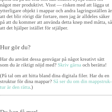
något mer pro­duk­tivt. Visst — risken med att läg­ga ut
ytterli­gare objekt i map­par och andra lagringsställen är
att det blir rörigt där fort­are, men jag är allde­les säk­er
på att du kom­mer att använ­da det­ta knep med måt­ta, så
att det hjälper istäl­let för stjälper.
Hur gör du?
Har du använt dessa gen­vä­gar på något kreativt sätt
som du är rik­tigt nöjd med?
Skriv gär­na
och berätta!
(På tal om att hit­ta bland dina dig­i­ta­la fil­er. Har du en
struk­tur för dina map­par?
Så ser du om din mapp­struk­
tur är den rät­ta
.)
Du kan få mer!