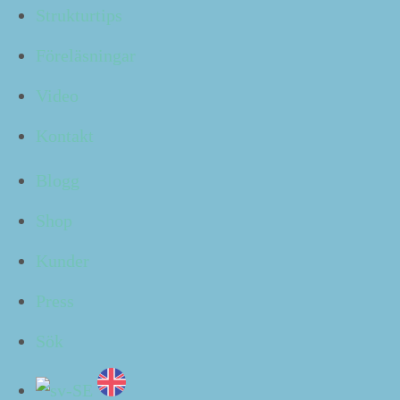
Strukturtips
vi tycks göra är gen­vä­gar — till dig­i­ta­la fil­er och
doku­ment, allt­så. När det är så myck­et dig­i­talt mate­r­i­
Föreläsningar
al vi rör oss med om dagar­na är det svårt att ska­pa god
struk­tur för hur vi lagrar dem.
Video
Tänker du inte hela tiden som du tänk­te när du
Kontakt
bestämde dig för hur struk­turen ska se ut, är det lätt
hänt att du letar på fel ställe. Visst hade det då var­it
Blogg
fint om där fanns en gen­väg till det som i själ­va ver­ket
är rätt ställe? Då skulle du slip­pa spilla tid på letande
Shop
och istäl­let kun­na ägna dig mer åt görande.
Kunder
För dig som lyssnar hellre än läser, finns det här
blogginlägget också som ett avsnitt av
strukturpodden
Press
Klart!
:
Sök