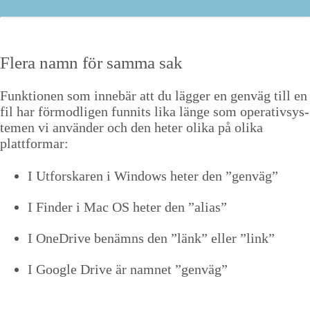
Flera namn för sam­ma sak
Funk­tio­nen som innebär att du läg­ger en gen­väg till en
fil har för­mod­li­gen fun­nits lika länge som oper­a­tivsys­
te­men vi använ­der och den het­er oli­ka på oli­ka
plattformar:
I Utforskaren i Win­dows het­er den
”
gen­väg”
I Find­er i Mac
OS
het­er den
”
alias”
I OneDrive benämns den
”
länk” eller
”
link”
I Google Dri­ve är nam­net
”
gen­väg”