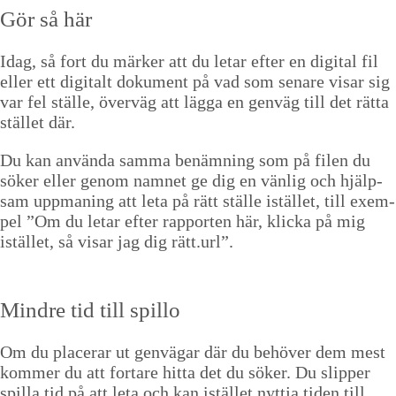
Gör så här
Idag, så fort du märk­er att du letar efter en dig­i­tal fil
eller ett dig­i­talt doku­ment på vad som senare vis­ar sig
var fel ställe, överväg att läg­ga en gen­väg till det rät­ta
stäl­let där.
Du kan använ­da sam­ma benämn­ing som på filen du
sök­er eller genom nam­net ge dig en vän­lig och hjälp­
sam upp­man­ing att leta på rätt ställe istäl­let, till exem­
pel
”
Om du letar efter rap­porten här, klic­ka på mig
istäl­let, så vis­ar jag dig rätt.url”.
Min­dre tid till spillo
Om du plac­er­ar ut gen­vä­gar där du behöver dem mest
kom­mer du att fort­are hit­ta det du sök­er. Du slip­per
spilla tid på att leta och kan istäl­let nyt­t­ja tiden till