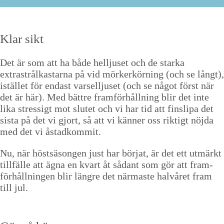
Klar sikt
Det är som att ha både helljuset och de star­ka
extrastrålka­s­tar­na på vid mörk­erkörn­ing (och se långt),
istäl­let för endast varselljuset (och se något först när
det är här). Med bät­tre fram­förhåll­ning blir det inte
lika stres­sigt mot slutet och vi har tid att finsli­pa det
sista på det vi gjort, så att vi kän­ner oss rik­tigt nöj­da
med det vi åstadkommit.
Nu, när höst­sä­songen just har bör­jat, är det ett utmärkt
tillfälle att ägna en kvart åt sådant som gör att fram­
förhåll­nin­gen blir län­gre det när­maste halvåret fram
till jul.