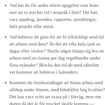
Vad har du för andra större uppgifter som kom­
mer att ta myck­et tid i anspråk i höst? Det kan
vara upp­drag, ären­den, rap­porter, utred­ningar,
hela pro­jekt eller annat.
Vad behöver du göra för att få till­räck­ligt med tid
att arbe­ta med dem? Är det att vika hela sjok av
dagar eller veck­or? Skulle något läm­pa sig bra att
arbe­ta med en timme per dag regel­bun­det under
flera månad­er? Bloc­ka den tid du med säk­er­het
vet kom­mer att behö­vas i kalendern.
Kom­mer du över­hu­vud­taget att hin­na arbe­ta med
alli­hop under hösten, med bibehål­let hög kvalitet?
Det kan vara svårt att svara på i förväg, men om
dagen då det är för myck­et skulle kom­ma —