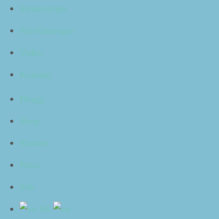
Strukturtips
på som van­ligt och upp­täck­er plöt­sligt att något kom­
mer att inträf­fa tidi­gare än vi hade en bild av. Vi tänk­te
Föreläsningar
att det var ett tag kvar, men det var redan nu!
Video
För dig som lyssnar hellre än läs­er, finns det här blog­
Kontakt
gin­lägget ock­så som ett avs­nitt av
struk­tur­pod­den
Klart!
:
Blogg
Shop
Kunder
När den är lång, däre­mot, ser vi något när­ma sig på
Press
långt avstånd. Det kan vara en dead­line, ett avgörande
möte, en resa eller något helt annat som ska ske en
Sök
viss dag. Vi har då gott om tid att göra det som behövs
för att vi ska tack­la det kom­mande på ett sta­bilt och
kom­fort­a­belt sätt.