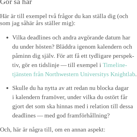
Gör så här
Här är till exem­pel två frå­gor du kan stäl­la dig (och
som jag såhär års ställer mig):
Vil­ka dead­lines och andra avgörande datum har
du under hösten? Bläd­dra igenom kalen­dern och
påminn dig själv. För att få ett tydli­gare per­spek­
tiv, gör en tid­slin­je — till exem­pel i
Time­line-
tjän­sten från North­west­ern Uni­ver­si­tys Knight­lab
.
Skulle du ha nyt­ta av att redan nu bloc­ka dagar
i kalen­dern framöver, under vil­ka du ostört får
gjort det som ska hin­nas med i rela­tion till dessa
dead­lines — med god framförhållning?
Och, här är några till, om en annan aspekt: