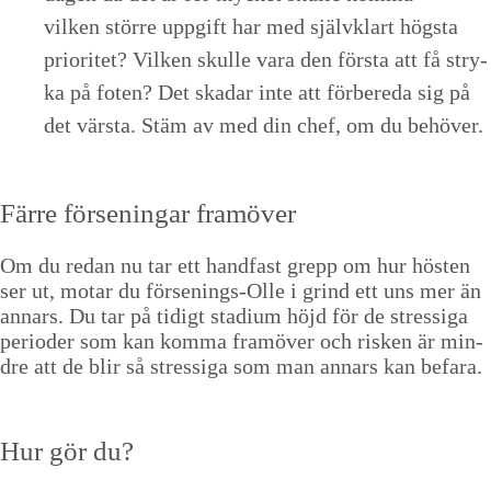
vilken större uppgift har med självk­lart högs­ta
pri­or­itet? Vilken skulle vara den förs­ta att få stry­
ka på foten? Det skadar inte att för­bere­da sig på
det värs­ta. Stäm av med din chef, om du behöver.
Färre förs­eningar framöver
Om du redan nu tar ett hand­fast grepp om hur hösten
ser ut, motar du förs­en­ings-Olle i grind ett uns mer än
annars. Du tar på tidigt sta­di­um höjd för de stres­si­ga
peri­oder som kan kom­ma framöver och risken är min­
dre att de blir så stres­si­ga som man annars kan befara.
Hur gör du?