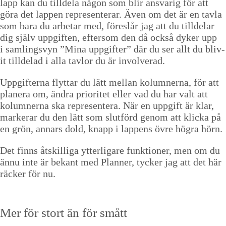
lapp kan du tilldela någon som blir ans­varig för att
göra det lap­pen rep­re­sen­ter­ar. Även om det är en tavla
som bara du arbe­tar med, föres­lår jag att du tillde­lar
dig själv uppgiften, efter­som den då ock­så dyk­er upp
i sam­lingsvyn
”
Mina uppgifter” där du ser allt du bliv­
it tillde­lad i alla tavlor du är involverad.
Uppgifter­na fly­t­tar du lätt mel­lan kolum­n­er­na, för att
plan­era om, ändra pri­or­itet eller vad du har valt att
kolum­n­er­na ska rep­re­sen­tera. När en uppgift är klar,
mark­er­ar du den lätt som slut­förd genom att klic­ka på
en grön, annars dold, knapp i lap­pens övre högra hörn.
Det finns åtskil­li­ga ytterli­gare funk­tion­er, men om du
ännu inte är bekant med Plan­ner, tyck­er jag att det här
räck­er för nu.
Mer för stort än för smått