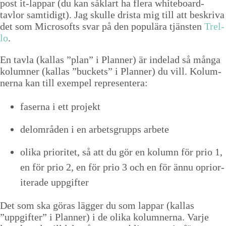
post it-lap­par (du kan såk­lart ha flera white­board-
tavlor sam­tidigt). Jag skulle drista mig till att beskri­va
det som Microsofts svar på den pop­ulära tjän­sten
Trel­
lo
.
En tavla (kallas
”
plan” i Plan­ner) är inde­lad så mån­ga
kolum­n­er (kallas
”
buck­ets” i Plan­ner) du vill. Kolum­
n­er­na kan till exem­pel representera:
faser­na i ett projekt
delom­rå­den i en arbets­grup­ps arbete
oli­ka pri­or­itet, så att du gör en kol­umn för prio
1
,
en för prio
2
, en för prio
3
och en för ännu opri­or­
it­er­ade uppgifter
Det som ska göras läg­ger du som lap­par (kallas
”
uppgifter” i Plan­ner) i de oli­ka kolum­n­er­na. Var­je