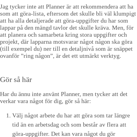
Jag tyck­er inte att Plan­ner är att rek­om­mendera att ha
som att göra-lista, efter­som det skulle bli väl klumpigt
att ha alla detal­jer­ade att göra-uppgifter du har som
lap­par på den mängd tavlor det skulle krä­va. Men, för
att plan­era och samar­be­ta kring sto­ra uppgifter och
pro­jekt, där lap­par­na motsvarar något någon ska göra
(till exem­pel du) ner till en detaljnivå som är snäp­pet
ovan­för
”
ring någon”, är det ett utmärkt verktyg.
Gör så här
Har du ännu inte använt Plan­ner, men tyck­er att det
verkar vara något för dig, gör så här:
Välj något arbete du har att göra som tar län­gre
tid än en arbets­dag och som består av flera att
göra-uppgifter. Det kan vara något du gör