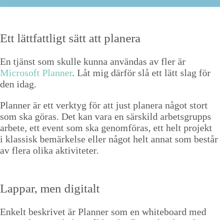
Ett lät­tfat­tligt sätt att planera
En tjänst som skulle kun­na använ­das av fler är
Microsoft Plan­ner
. Låt mig där­för slå ett lätt slag för
den idag.
Plan­ner är ett verk­tyg för att just plan­era något stort
som ska göras. Det kan vara en särskild arbets­grup­ps
arbete, ett event som ska genom­föras, ett helt pro­jekt
i klas­sisk bemärkelse eller något helt annat som består
av flera oli­ka aktiviteter.
Lap­par, men digitalt
Enkelt beskriv­et är Plan­ner som en white­board med