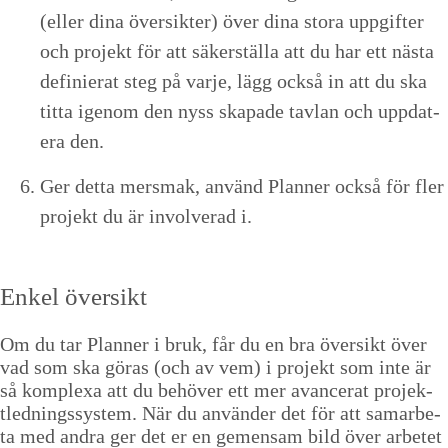
(eller dina över­sik­ter) över dina sto­ra uppgifter
och pro­jekt för att säk­er­stäl­la att du har ett näs­ta
definier­at steg på var­je, lägg ock­så in att du ska
tit­ta igenom den nyss ska­pade tavlan och upp­dat­
era den.
Ger det­ta mers­mak, använd Plan­ner ock­så för fler
pro­jekt du är involver­ad i.
Enkel över­sikt
Om du tar Plan­ner i bruk, får du en bra över­sikt över
vad som ska göras (och av vem) i pro­jekt som inte är
så kom­plexa att du behöver ett mer avancer­at pro­jek­
tled­ningssys­tem. När du använ­der det för att samar­be­
ta med andra ger det er en gemen­sam bild över arbetet