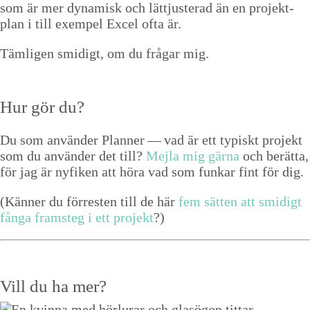
som är mer dynamisk och lät­tjuster­ad än en pro­jek­t­
plan i till exem­pel Excel ofta är.
Täm­li­gen smidigt, om du frå­gar mig.
Hur gör du?
Du som använ­der Plan­ner — vad är ett typiskt pro­jekt
som du använ­der det till?
Mejla mig gär­na
och berät­ta,
för jag är nyfiken att höra vad som funkar fint för dig.
(Kän­ner du för­resten till de här
fem sät­ten att smidigt
fån­ga fram­steg i ett pro­jekt
?)
Vill du ha mer?