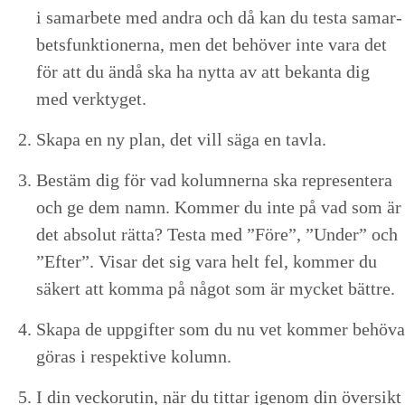
i samar­bete med andra och då kan du tes­ta samar­
bets­funk­tion­er­na, men det behöver inte vara det
för att du ändå ska ha nyt­ta av att bekan­ta dig
med verktyget.
Ska­pa en ny plan, det vill säga en tavla.
Bestäm dig för vad kolum­n­er­na ska rep­re­sen­tera
och ge dem namn. Kom­mer du inte på vad som är
det abso­lut rät­ta? Tes­ta med
”
Före”,
”
Under” och
”
Efter”. Vis­ar det sig vara helt fel, kom­mer du
säk­ert att kom­ma på något som är myck­et bättre.
Ska­pa de uppgifter som du nu vet kom­mer behö­va
göras i respek­tive kolumn.
I din veck­o­rutin, när du tit­tar igenom din över­sikt