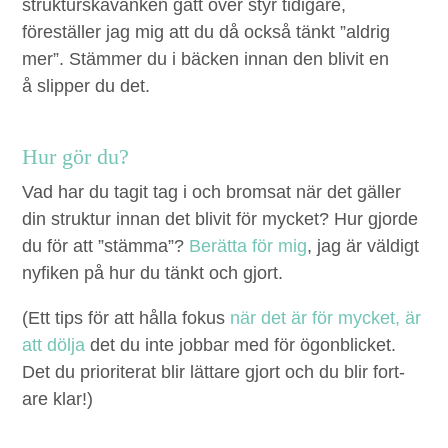
struk­turska­vanken gått över styr tidi­gare,
föreställer jag mig att du då ock­så tänkt
”
aldrig
mer”. Stäm­mer du i bäck­en innan den bliv­it en
å slip­per du det.
Hur gör du?
Vad har du tag­it tag i och brom­sat när det gäller
din struk­tur innan det bliv­it för myck­et? Hur gjorde
du för att
”
stäm­ma”?
Berät­ta för mig
, jag är väldigt
nyfiken på hur du tänkt och gjort.
(Ett tips för att hål­la fokus
när det är för myck­et, är
att döl­ja
det du inte job­bar med för ögonblick­et.
Det du pri­or­it­er­at blir lättare gjort och du blir fort­
are klar!)