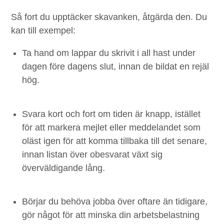
Så fort du upp­täck­er ska­vanken, åtgär­da den. Du
kan till exempel:
Ta hand om
lap­par du skriv­it i all hast under
dagen före dagens slut, innan de bil­dat en rejäl
hög.
Svara kort
och fort om tiden är knapp, istäl­let
för att mark­era mejlet eller med­de­landet som
oläst igen för att kom­ma till­ba­ka till det senare,
innan lis­tan över obesvarat växt sig
överväldigande lång.
Bör­jar du behö­va job­ba över oftare än tidi­gare,
gör något för att min­s­ka din arbets­be­last­ning