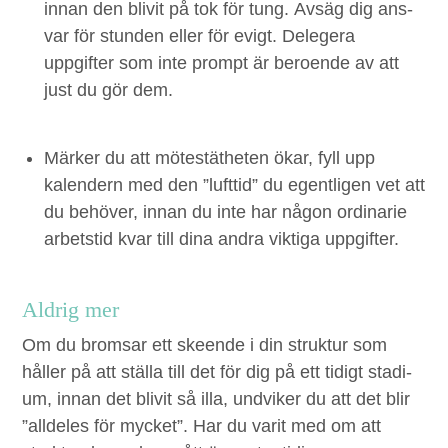
innan den bliv­it på tok för tung.
Avsäg dig ans­
var
för stun­den eller för evigt. Delegera
uppgifter som inte prompt är beroende av att
just du gör dem.
Märk­er du att mötestä­theten ökar,
fyll upp
kalen­dern
med den
”
luft­tid” du egentli­gen vet att
du behöver, innan du inte har någon ordi­nar­ie
arbet­stid kvar till dina andra vik­ti­ga uppgifter.
Aldrig mer
Om du brom­sar ett skeende i din struk­tur som
håller på att stäl­la till det för dig på ett tidigt sta­di­
um, innan det bliv­it så illa, und­viker du att det blir
”
allde­les för myck­et”. Har du var­it med om att