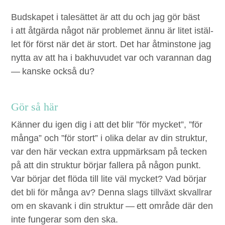
Bud­skapet i talesät­tet är att du och jag gör bäst
i att åtgär­da något när prob­lemet ännu är litet istäl­
let för först när det är stort. Det har åtmin­stone jag
nyt­ta av att ha i bakhu­vudet var och varan­nan dag
— kanske ock­så du?
Gör så här
Kän­ner du igen dig i att det blir
”
för myck­et”,
”
för
mån­ga” och
”
för stort” i oli­ka delar av din struk­tur,
var den här veck­an extra upp­märk­sam på teck­en
på att din struk­tur bör­jar fall­era på någon punkt.
Var bör­jar det flö­da till lite väl myck­et? Vad bör­jar
det bli för mån­ga av? Den­na slags tillväxt skvall­rar
om en ska­vank i din struk­tur — ett område där den
inte funger­ar som den ska.