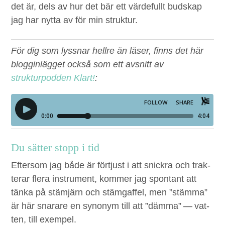
det är, dels av hur det bär ett värde­fullt bud­skap
jag har nyt­ta av för min struktur.
För dig som lyssnar hellre än läser, finns det här
blogginlägget också som ett avsnitt av
strukturpodden Klart!
:
Du sät­ter stopp i tid
Efter­som jag både är förtjust i att snick­ra och trak­
ter­ar flera instru­ment, kom­mer jag spon­tant att
tän­ka på stämjärn och stäm­gaffel, men
”
stäm­ma”
är här snarare en syn­onym till att
”
däm­ma” — vat­
ten, till exempel.