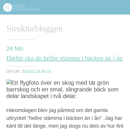
OM DAVID STIERNHOLM
Sidhuvud
Strukturbloggen
Navigering
TJÄNSTER
STRUKTURTIPS
24
feb.
Därför ska du hellre stämma i bäcken än i ån
FÖRELÄSNINGAR
DATUM:
2026-02-24 08:19
VIDEO
KONTAKT
BLOGG
SHOP
KUNDER
PRESS
SÖK
Häromda­gen blev jag påmind om det gam­la
uttryck­et
”
hellre stäm­ma i bäck­en än i ån”. Jag har
känt till det länge, men jag slogs nu dels av hur fint