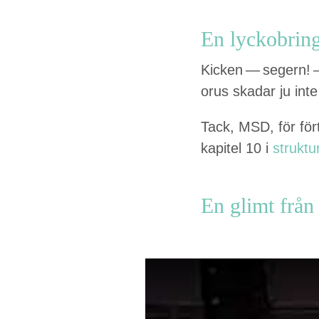
En lyck­o­bri
Kick­en — segern! —
o­rus skadar ju inte
Tack,
MSD
, för fö
kapi­tel
10
i
struk­tu
En glimt från