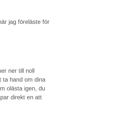
när jag föreläste för
r ner till noll
att ta hand om dina
om oläs­ta igen, du
­par direkt en att