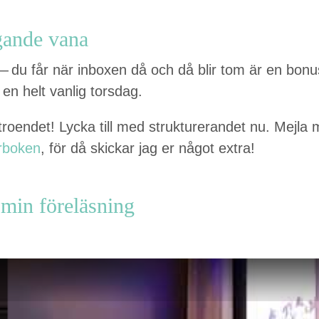
ngande vana
 du får när inbox­en då och då blir tom är en bonus
 en helt van­lig torsdag.
rtroen­det! Lyc­ka till med struk­tureran­det nu. Mejla m
r­bo­ken
, för då skickar jag er något extra!
 min föreläsning