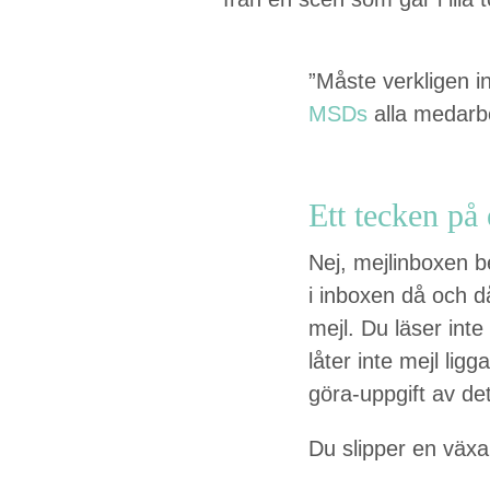
”
Måste verk­li­gen i
MSDs
alla medar­b
Ett teck­en på 
Nej, mejlin­box­en 
i inbox­en då och då
mejl. Du läs­er int
låter inte mejl lig­
göra-uppgift av det
Du slip­per en växa