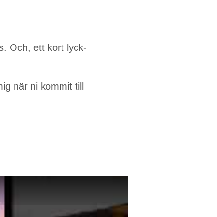
. Och, ett kort lyck­
ig när ni kom­mit till