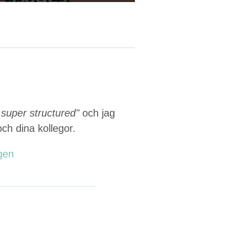
 super structured"
och jag
och dina kollegor.
ngen