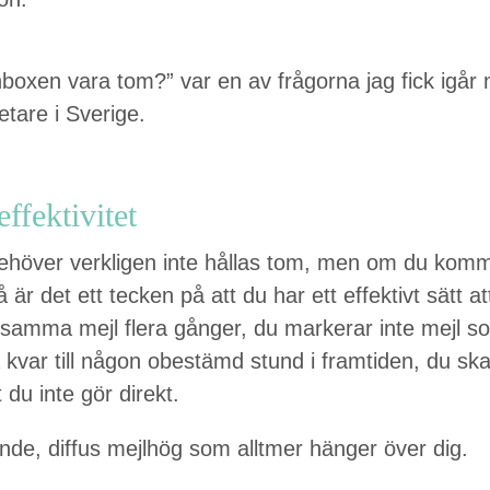
nbox­en vara tom?” var en av frå­gor­na jag fick igår 
etare i Sverige.
effektivitet
behöver verk­li­gen inte hål­las tom, men om du kom­me
 är det ett teck­en på att du har ett effek­tivt sätt 
e sam­ma mejl flera gånger, du mark­er­ar inte mejl s
ga kvar till någon obestämd stund i framti­den, du ska
 du inte gör direkt.
nde, dif­fus mejl­hög som allt­mer hänger över dig.