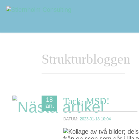
Navigering
Sidhuvud
Strukturbloggen
Tack, MSD!
18
jan.
DATUM:
2023-01-18 10:04