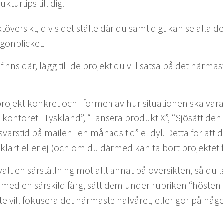
tur­tips till dig.
­töver­sikt, d v s det ställe där du sam­tidigt kan se alla d
ögonblicket.
nns där, lägg till de pro­jekt du vill sat­sa på det när­ma
ro­jekt konkret och i for­men av hur sit­u­a­tio­nen ska vara
 kon­toret i Tysk­land”,
“
Lansera pro­dukt X”,
“
Sjösätt den n
svarstid på mailen i en månads tid” el dyl. Det­ta för att 
lart eller ej (och om du därmed kan ta bort pro­jek­tet 
alt en särställ­ning mot allt annat på över­sik­ten, så du 
 med en särskild färg, sätt dem under rubriken
“
hösten
te vill fokusera det när­maste halvåret, eller gör på nå