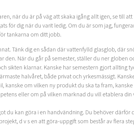
ren, när du är på väg att ska­ka igång allt igen, se till at
ts för dig när du var­it ledig. Om du är som jag, funger
för tankar­na om ditt jobb.
nnat. Tänk dig en sådan där vat­ten­fylld glas­glob, där sn
 den. När du går på semes­ter, ställer du ner globen och su
ch sik­ten klarnar. Kanske har semes­tern gjort allt­ing ty
 när­maste halvåret, både pri­vat och yrkesmäs­sigt. Kans
l, kanske om vilken ny pro­dukt du ska ta fram, kanske om
m­pe­tens eller om på vilken mark­nad du vill etablera di
got du kan göra i en hand­vänd­ning. Du behöver där­för d
 pro­jekt, d v s en att göra-uppgift som består av flera ste