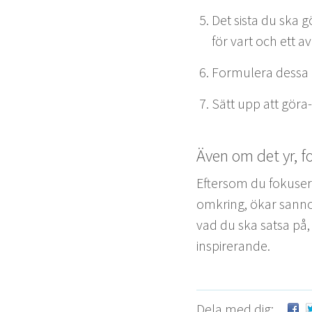
Det sista du ska g
för vart och ett av
For­mulera dessa n
Sätt upp att göra-u
Även om det yr, f
Efter­som du fokuser­a
omkring, ökar san­no­
vad du ska sat­sa på
inspirerande.
Dela med dig: