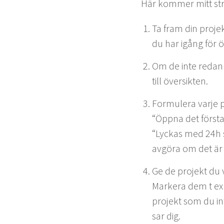
Här kom­mer mitt struk­
Ta fram din pro­jek
du har igång för 
Om de inte redan fi
till översikten.
For­mulera var­je p
“
Öpp­na det förs­ta
“
Lyckas med
24
h 
avgöra om det är k
Ge de pro­jekt du v
Mark­era dem t ex
pro­jekt som du in
sar dig.