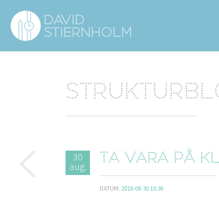
Navigering
Sidhuvud
Strukturb
30
Ta vara på k
aug.
DATUM:
2016-08-30 10:36