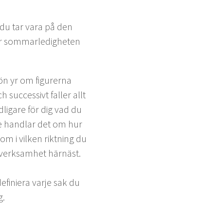
t du tar vara på den
­ar som­marledigheten
ön yr om fig­ur­erna
c­ces­sivt fall­er allt
dli­gare för dig vad du
ke hand­lar det om hur
 i vilken rik­t­ning du
n verk­samhet härnäst.
efiniera var­je sak du
g.