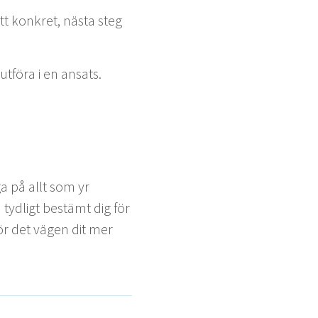
tt konkret, näs­ta steg
t­föra i en ansats.
nga på allt som yr
 tydligt bestämt dig för
ör det vägen dit mer