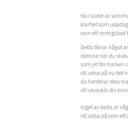
Nu i slutet av som­ma
klarhet som uppda­ga
som ett ren­ings­bad 
Det­ta lik­nar något a
därinne när du skakar
som yrt till marken o
vill sat­sa på nu det
du hanter­ar dina mai
vill utveck­la din ko
Inget av det­ta är nå
vill sat­sa på som ett