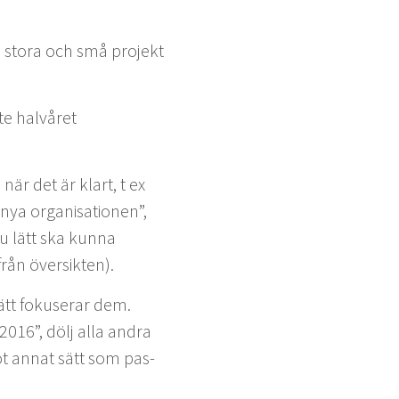
e sto­ra och små pro­jekt
ste halvåret
 när det är klart, t ex
ya organ­i­sa­tio­nen”,
du lätt ska kun­na
från översikten).
lätt fokuser­ar dem.
2016
”, dölj alla andra
got annat sätt som pas­