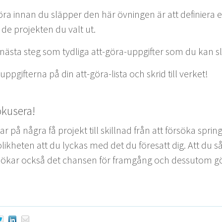
öra innan du släp­per den här övnin­gen är att definiera e
 de pro­jek­ten du valt ut.
äs­ta steg som tydli­ga att-göra-uppgifter som du kan slu
ppgifter­na på din att-göra-lista och skrid till verket!
okusera!
r på några få pro­jekt till skill­nad från att försö­ka spri
likheten att du lyckas med det du före­satt dig. Att du så
, ökar ock­så det chansen för framgång och dessu­tom g