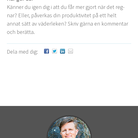
Kän­ner du igen dig i att du får mer gjort när det reg­
nar? Eller, påverkas din pro­duk­tivitet på ett helt
annat sätt av väder­leken? Skriv gär­na en kom­men­tar
och berätta.
Dela med dig: