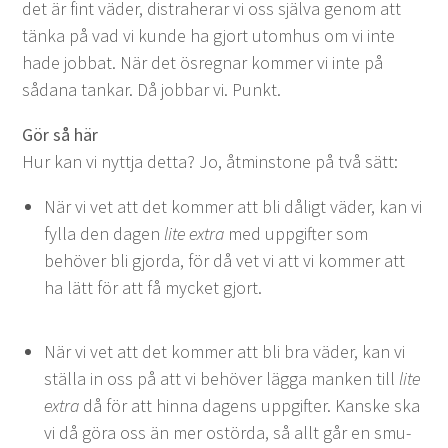
det är fint väder, dis­tra­her­ar vi oss själ­va genom att
tän­ka på vad vi kunde ha gjort utomhus om vi inte
hade job­bat. När det ösreg­nar kom­mer vi inte på
sådana tankar. Då job­bar vi. Punkt.
Gör så här
Hur kan vi nyt­t­ja det­ta? Jo, åtmin­stone på två sätt:
När vi vet att det kom­mer att bli dåligt väder, kan vi
fyl­la den dagen
lite extra
med uppgifter som
behöver bli gjor­da, för då vet vi att vi kom­mer att
ha lätt för att få myck­et gjort.
När vi vet att det kom­mer att bli bra väder, kan vi
stäl­la in oss på att vi behöver läg­ga manken till
lite
extra
då för att hin­na dagens uppgifter. Kanske ska
vi då göra oss än mer ostör­da, så allt går en smu­