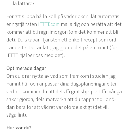
la lättare?
För att slip­pa hål­la koll på väder­leken, låt automa­tis­
er­ingstjän­sten
IFTTT​
.com
maila dig och berät­ta att det
kom­mer att bli regn imor­gon (om det kom­mer att bli
det). Du ska­par i tjän­sten ett enkelt recept som ord­
nar det­ta. Det är lätt; jag gjorde det på en min­ut (för
IFTTT
hjälper oss med det).
Opti­mer­ade dagar
Om du drar nyt­ta av vad som framkom i stu­di­en jag
näm­nt här och anpas­sar dina dags­planer­ingar efter
vädret, kom­mer du att dels få gratishjälp att få mån­ga
sak­er gjor­da, dels motver­ka att du tap­par tid i onö­
dan bara för att vädret var oförde­lak­tigt (det vill
säga fint).
Hur gör du?