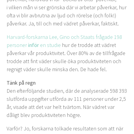
i vilken mån vi ser grön­s­ka där vi arbe­tar påverkar, hur
ofta vi blir avbrut­na av ljud och rörelse (och folk!)
påverkar. Ja, till och med vädret påverkar, faktiskt.
Har­vard-forskar­na Lee, Gino och Staats frå­gade
198
per­son­er
inför
en studie
hur de trodde att vädret
påverkar vår pro­duk­tivitet. Över
80
% av de till­frå­gade
trodde att fint väder skulle öka pro­duk­tiviteten och
reg­nigt väder skulle min­s­ka den. De hade fel.
Tänk på regn
Den efter­föl­jande stu­di­en, där de analy­ser­ade
598
393
slut­för­da uppgifter utför­da av
111
per­son­er under
2
,
5
år, visade att det var helt tvär­tom. När vädret var
dåligt blev pro­duk­tiviteten högre.
Var­för? Jo, forskar­na tolka­de resul­tat­en som att när