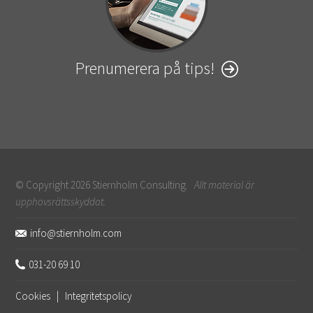
Prenumerera på tips!
© Copyright 2026 Stiernholm Consulting.
Allt material är
upphovsrättsskyddat.
Sidfot
info@stiernholm.com
031-20 69 10
Cookies
|
Integritetspolicy