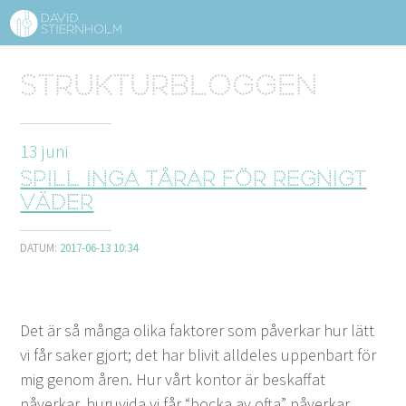
OM DAVID STIERNHOLM
Sidhuvud
Strukturbloggen
Navigering
TJÄNSTER
13
juni
STRUKTURTIPS
Spill inga tårar för regnigt
FÖRELÄSNINGAR
väder
VIDEO
DATUM:
2017-06-13 10:34
KONTAKT
Det är så mån­ga oli­ka fak­tor­er som påverkar hur lätt
BLOGG
SHOP
KUNDER
PRESS
SÖK
vi får sak­er gjort; det har bliv­it allde­les uppen­bart för
mig genom åren. Hur vårt kon­tor är beskaf­fat
påverkar, huru­vi­da vi får
“
boc­ka av ofta” påverkar,