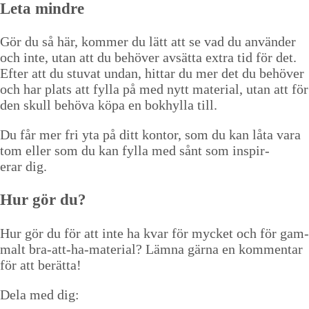
Leta min­dre
Gör du så här, kom­mer du lätt att se vad du använ­der
och inte, utan att du behöver avsät­ta extra tid för det.
Efter att du stu­vat undan, hit­tar du mer det du behöver
och har plats att fyl­la på med nytt mate­r­i­al, utan att för
den skull behö­va köpa en bokhyl­la till.
Du får mer fri yta på ditt kon­tor, som du kan låta vara
tom eller som du kan fyl­la med sånt som inspir­
erar dig.
Hur gör du?
Hur gör du för att inte ha kvar för myck­et och för gam­
malt bra-att-ha-mate­r­i­al? Läm­na gär­na en kom­men­tar
för att berätta!
Dela med dig: