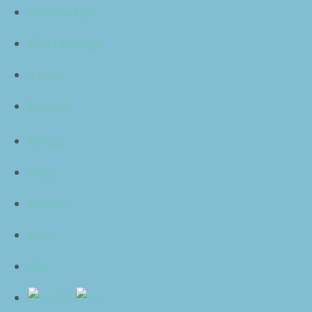
pär­mar och pap­per som man inte län­gre behöver och
Strukturtips
det är en helt annan sak att veta vad man kan göra sig
av med och inte.
Föreläsningar
För, tänk om vi slänger något som vi ändå
Video
skulle behöva?
Kontakt
Blogg
Visst, det är klart att vi kan gå igenom hela bokhyl­lan
pärm för pärm, flik för flik och blad för blad, men när
Shop
har vi egentli­gen tid att göra ett sådant grundligt
“
röj”
annat än när vi skulle kun­na vara ledi­ga istället?
Kunder
Press
Idag ska du få lära dig en enkel teknik för att utan
Sök
ansträngn­ing se vilket mate­r­i­al du använ­der och vilket
du med gott samvete kan slip­pa framöver.