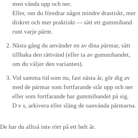
men vän­da upp och ner.
Eller, om du före­drar något min­dre drastiskt, mer
diskret och mer prak­tiskt — sätt ett gum­miband
runt var­je pärm.
Näs­ta gång du använ­der en av dina pär­mar, sätt
till­ba­ka den rättvänd (eller ta av gum­miban­det,
om du väl­jer den varianten).
Vid sam­ma tid som nu, fast näs­ta år, gör dig av
med de pär­mar som fort­farande står upp och ner
eller som fort­farande har gum­miban­det på sig.
D v s, arkivera eller släng de oan­vän­da pärmarna.
De har du allt­så inte rört på ett helt år.