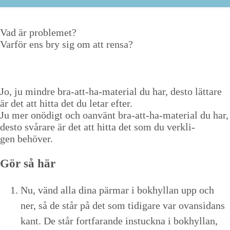
Vad är problemet?
Var­för ens bry sig om att rensa?
Jo, ju min­dre bra-att-ha-mate­r­i­al du har, desto lättare
är det att hit­ta det du letar efter.
Ju mer onödigt och oan­vänt bra-att-ha-mate­r­i­al du har,
desto svårare är det att hit­ta det som du verk­li­
gen behöver.
Gör så här
Nu, vänd alla dina pär­mar i bokhyl­lan upp och
ner, så de står på det som tidi­gare var ovan­si­dans
kant. De står fort­farande instuck­na i bokhyl­lan,