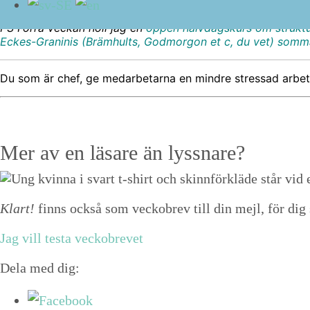
Vad har du för knep för att kny­ta upp alla lösa trå­dar infö
PS
För­ra veck­an höll jag en
öppen halvdagskurs om struk­tu
Eck­es-Grani­nis (Brämhults, God­mor­gon et c, du vet) som­m
Du som är chef, ge medar­be­tar­na en min­dre stres­sad arbets
Mer av en läsare än lyssnare?
Klart!
finns också som veckobrev till din mejl, för dig 
Jag vill testa veckobrevet
Dela med dig: