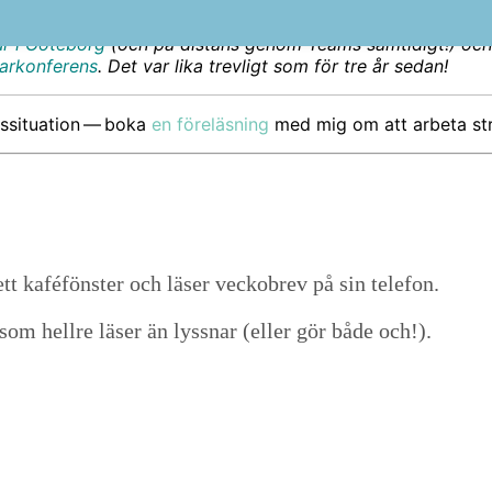
r att du ska vara ledig?
Skriv till mig
och berät­ta. Jag är nyf
r i Göte­borg
(och på dis­tans genom Teams sam­tidigt!) och ja
arkon­fer­ens
. Det var lika trevligt som för tre år sedan!
si­t­u­a­tion — boka
en föreläs­ning
med mig om att arbe­ta stru
som hellre läser än lyssnar (eller gör både och!).