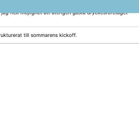
iken på att höra vad som funger­ar för dig!
g fick möj­lighet att återi­gen gäs­ta dryck­esföre­taget
k­tur­erat till som­marens kickoff.