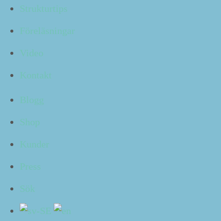
Strukturtips
Har du avstämningar med andra i rätt omfat­tning och på
rätt sätt?
Föreläsningar
I veck­ans avs­nitt av
Klart!
får du ta ett struk­tur­grepp om
dina återkom­mande avstämningar.
Video
Kontakt
Blogg
Shop
Kunder
Press
Hur har du sett till att du stäm­mer av med dem du behöver
Sök
göra det med i rätt omfat­tning och på opti­malt sätt?
Skriv
till mig och berät­ta
. Jag möter ledare som skulle behö­va
ta ett struk­tur­grepp här, så ditt bäs­ta tips kom­mer väl
till pass.