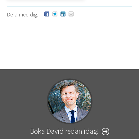
Dela med dig:
Boka David redan idag!