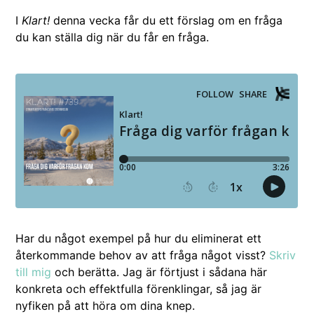
I
Klart!
den­na vec­ka får du ett förslag om en frå­ga
du kan stäl­la dig när du får en fråga.
Har du något exem­pel på hur du elim­in­er­at ett
återkom­mande behov av att frå­ga något visst?
Skriv
till mig
och berät­ta. Jag är förtjust i sådana här
konkre­ta och effek­t­ful­la fören­klin­gar, så jag är
nyfiken på att höra om dina knep.