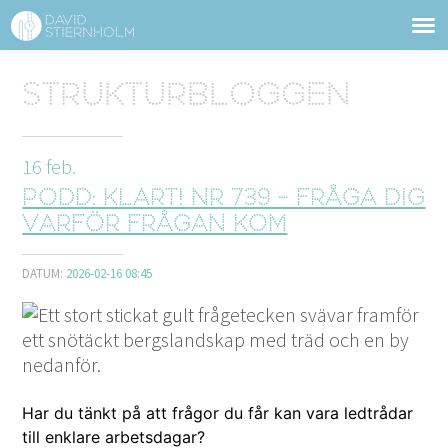
OM DAVID STIERNHOLM
Sidhuvud
Strukturbloggen
Navigering
TJÄNSTER
16
feb.
STRUKTURTIPS
Podd: Klart! nr 739 - Fråga dig
FÖRELÄSNINGAR
varför frågan kom
VIDEO
DATUM:
2026-02-16 08:45
KONTAKT
BLOGG
SHOP
KUNDER
PRESS
SÖK
Har du tänkt på att frå­gor du får kan vara ledtrå­dar
till enklare arbetsdagar?