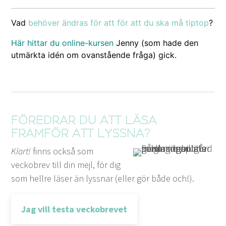
Vad
behöver ändras för att för att du ska må tip­top
?
Här hit­tar du online-kursen
Jen­ny (som hade den
utmärk­ta idén om ovanstående frå­ga) gick.
Föredrar du att läsa
framför att lyssna?
Klart!
finns också som
veckobrev till din mejl, för dig
som hellre läser än lyssnar (eller gör både och!).
Jag vill testa veckobrevet