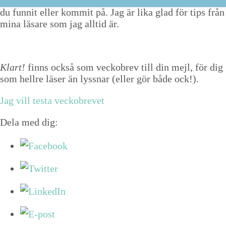
här bekym­ret, så
mejla mig och berät­ta
om dem som
du fun­nit eller kom­mit på. Jag är lika glad för tips från
mina läsare som jag alltid är.
Klart!
finns också som veckobrev till din mejl, för dig
som hellre läser än lyssnar (eller gör både ock!).
Jag vill testa veckobrevet
Dela med dig: