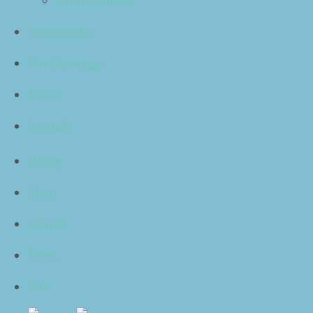
Online-kurser
Den
10
maj arranger­ar Lära för livet en öppen kurs i pe
Strukturtips
Kursen är för dig som vill ha mer tid till det som är vik
Föreläsningar
dagen och vill du kun­na fokusera på rätt uppgift i rätt 
i vardagen.
Video
Du får lära dig hur du lättare håller koll på allt du har a
Kontakt
prak­tiska verk­tyg som hjälper dig pri­or­it­era på kort si
Blogg
Teo­ri­avs­nitt var­vas med övningar på egen hand och det
plan för att etablera en bät­tre struk­tur och ett effek­ti­v
Shop
Vad blir då resul­tatet?
Ja, så här skrev en tidi­gare kurs­
Kunder
Upp­dat­er­at: Det har gått en tid sedan den här kursen. 
Press
Dela med dig:
Sök