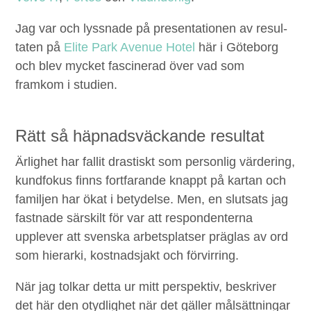
Jag var och lyssnade på pre­sen­ta­tio­nen av resul­
tat­en på
Elite Park Avenue Hotel
här i Göte­borg
och blev myck­et fascin­er­ad över vad som
framkom i studien.
Rätt så häp­nadsväckande resultat
Ärlighet har fal­lit drastiskt som per­son­lig värder­ing,
kund­fokus finns fort­farande knappt på kar­tan och
famil­jen har ökat i bety­delse. Men, en slut­sats jag
fast­nade särskilt för var att respon­den­ter­na
upplever att sven­s­ka arbet­splatser prä­glas av ord
som hier­ar­ki, kost­nad­s­jakt och förvirring.
När jag tolkar det­ta ur mitt per­spek­tiv, beskriv­er
det här den oty­d­lighet när det gäller mål­sät­tningar