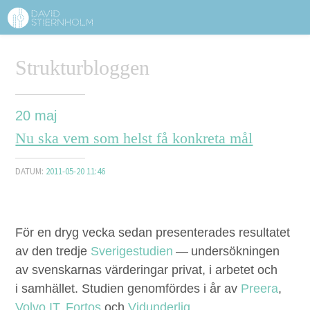
OM DAVID STIERNHOLM
Sidhuvud
Strukturbloggen
Navigering
TJÄNSTER
STRUKTURTIPS
20
maj
Nu ska vem som helst få konkreta mål
FÖRELÄSNINGAR
DATUM:
2011-05-20 11:46
VIDEO
KONTAKT
För en dryg vec­ka sedan pre­sen­ter­ades resul­tatet
av den tred­je
Sveriges­tu­di­en
— under­söknin­gen
BLOGG
SHOP
KUNDER
PRESS
SÖK
av sven­skar­nas värderingar pri­vat, i arbetet och
i samhäl­let. Stu­di­en genom­fördes i år av
Preera
,
Vol­vo
IT
,
For­tos
och
Vidun­derlig
.