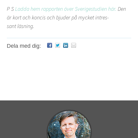
P S
Lad­da hem rap­porten över Sveriges­tu­di­en här.
Den
är kort och kon­cis och bjud­er på myck­et intres­
sant läsning.
Dela med dig: