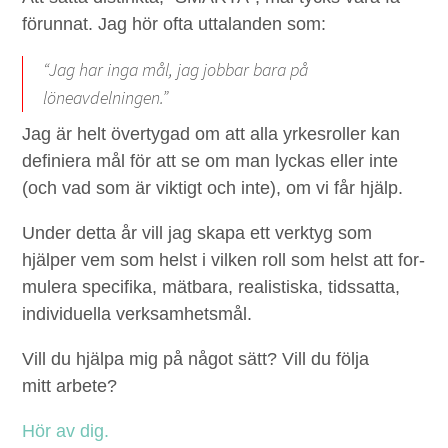
förun­nat. Jag hör ofta utta­lan­den som:
“
Jag har inga mål, jag job­bar bara på
löneavdelningen.”
Jag är helt över­ty­gad om att alla yrkesroller kan
definiera mål för att se om man lyckas eller inte
(och vad som är vik­tigt och inte), om vi får hjälp.
Under det­ta år vill jag ska­pa ett verk­tyg som
hjälper vem som helst i vilken roll som helst att for­
mulera speci­fi­ka, mät­bara, real­is­tiska, tidssat­ta,
indi­vidu­el­la verksamhetsmål.
Vill du hjäl­pa mig på något sätt? Vill du föl­ja
mitt arbete?
Hör av dig.