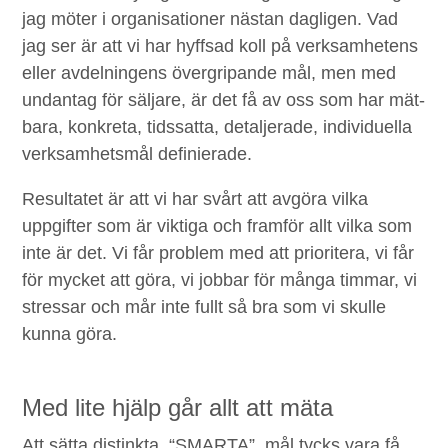
jag möter i organ­i­sa­tion­er näs­tan dagli­gen. Vad
jag ser är att vi har hyff­sad koll på verk­samhetens
eller avdel­nin­gens över­gri­pande mål, men med
undan­tag för säl­jare, är det få av oss som har mät­
bara, konkre­ta, tidssat­ta, detal­jer­ade, indi­vidu­el­la
verk­samhetsmål definierade.
Resul­tatet är att vi har svårt att avgöra vil­ka
uppgifter som är vik­ti­ga och fram­för allt vil­ka som
inte är det. Vi får prob­lem med att pri­or­it­era, vi får
för myck­et att göra, vi job­bar för mån­ga tim­mar, vi
stres­sar och mår inte fullt så bra som vi skulle
kun­na göra.
Med lite hjälp går allt att mäta
Att sät­ta dis­tink­ta,
“
SMAR­TA
”, mål tycks vara få