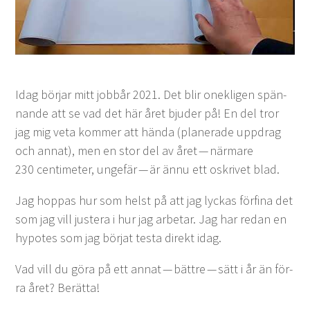
Idag bör­jar mitt job­bår
2021
. Det blir onek­li­gen spän­
nande att se vad det här året bjud­er på! En del tror
jag mig veta kom­mer att hän­da (plan­er­ade upp­drag
och annat), men en stor del av året — när­mare
230
cen­time­ter, unge­fär — är ännu ett oskriv­et blad.
Jag hop­pas hur som helst på att jag lyckas för­fi­na det
som jag vill justera i hur jag arbe­tar. Jag har redan en
hypotes som jag bör­jat tes­ta direkt idag.
Vad vill du göra på ett annat — bät­tre — sätt i år än för­
ra året? Berätta!