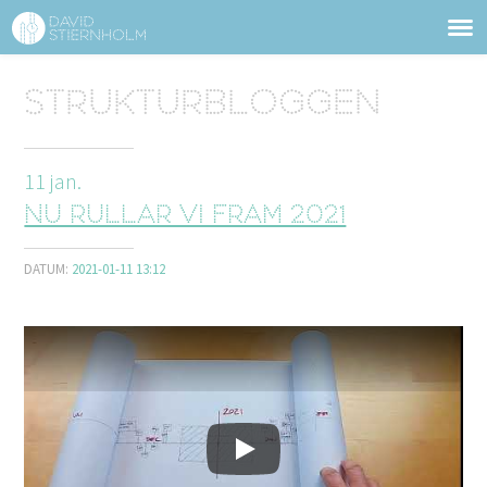
OM DAVID STIERNHOLM
Sidhuvud
Strukturbloggen
Navigering
TJÄNSTER
11
jan.
STRUKTURTIPS
Nu rullar vi fram 2021
FÖRELÄSNINGAR
DATUM:
2021-01-11 13:12
VIDEO
KONTAKT
BLOGG
SHOP
KUNDER
PRESS
SÖK
Spela upp