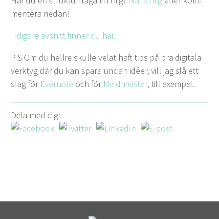
Har du en struk­turfrå­ga till mig?
Maila mig
eller kom­
mentera nedan!
Tidi­gare avs­nitt finner du här.
P S Om du hellre skulle velat haft tips på bra dig­i­ta­la
verk­tyg där du kan spara undan idéer, vill jag slå ett
slag för
Ever­note
och för
Mind­meis­ter
, till exempel.
Dela med dig: