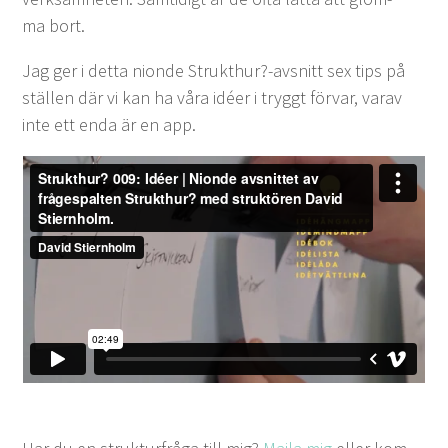
ma bort.
Jag ger i det­ta nionde Strukthur?-avsnitt sex tips på
ställen där vi kan ha våra idéer i tryg­gt för­var, var­av
inte ett enda är en app.