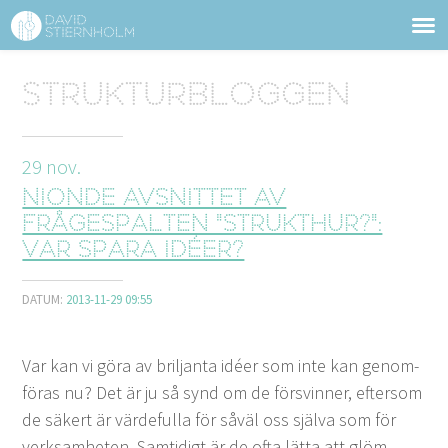
OM DAVID STIERNHOLM
Sidhuvud
Strukturbloggen
Navigering
TJÄNSTER
29
nov.
STRUKTURTIPS
Nionde avsnittet av
FÖRELÄSNINGAR
frågespalten "Strukthur?":
Var spara idéer?
VIDEO
DATUM:
2013-11-29 09:55
KONTAKT
Var kan vi göra av bril­jan­ta idéer som inte kan genom­
BLOGG
SHOP
KUNDER
PRESS
SÖK
föras nu? Det är ju så synd om de försvin­ner, efter­som
de säk­ert är värde­ful­la för såväl oss själ­va som för
verk­samheten. Sam­tidigt är de ofta lät­ta att glöm­