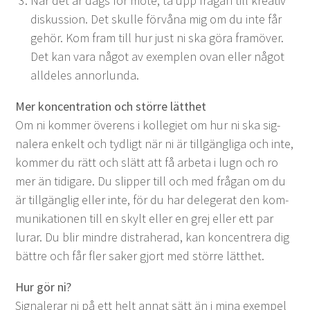
När det är dags för möte, ta upp frå­gan till kreativ
diskus­sion. Det skulle förvå­na mig om du inte får
gehör. Kom fram till hur just ni ska göra framöver.
Det kan vara något av exem­plen ovan eller något
allde­les annorlunda.
Mer kon­cen­tra­tion och större lätthet
Om ni kom­mer överens i kol­legi­et om hur ni ska sig­
nalera enkelt och tydligt när ni är till­gäng­li­ga och inte,
kom­mer du rätt och slätt att få arbe­ta i lugn och ro
mer än tidi­gare. Du slip­per till och med frå­gan om du
är till­gäng­lig eller inte, för du har delegerat den kom­
mu­nika­tio­nen till en skylt eller en grej eller ett par
lurar. Du blir min­dre dis­tra­her­ad, kan kon­cen­tr­era dig
bät­tre och får fler sak­er gjort med större lätthet.
Hur gör ni?
Sig­naler­ar ni på ett helt annat sätt än i mina exem­pel