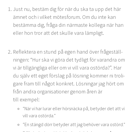
Just nu, bestäm dig för när du ska ta upp det här
ämnet och i vilket mötes­fo­rum. Om du inte kan
bestäm­ma dig, frå­ga din när­maste kol­le­ga när han
eller hon tror att det skulle vara lämpligt.
Reflek­tera en stund på egen hand över frågeställ­
nin­gen:
“
Hur ska vi göra det tydligt för varan­dra om
vi är till­gäng­li­ga eller om vi vill vara ostör­da?”. Har
du själv ett eget förslag på lös­ning kom­mer ni troli­
gare fram till något konkret. Lös­ningar jag hört om
från andra organ­i­sa­tion­er genom åren är
till exempel:
“
När vi har lurar eller hörsnäc­ka på, bety­der det att vi
vill vara ostörda.”
“
En stängd dörr bety­der att jag behöver vara ostörd.”