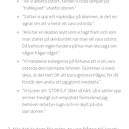
“
Vill vi arbe­ta ostört, tän­der vi röda lam­pan på
“
trafikljuset” utan­för dörren.”
“
Sät­ter vi upp ett mjuk­is­d­jur på skär­men, är det en
sig­nal om att vi helst vill vara ostörda.”
“
Alla har en likadan skylt som vi tag­it fram och som
man ställer på skrivbor­det när man vill vara ostörd.
Då behöver ingen fun­dera på hur man ska säga om
någon frå­gar något.”
“
Vi med­de­lar kol­le­gor­na på för­hand att vi vill vara
ostör­da den när­maste tim­men. Glöm­mer vi med­
dela, är det helt
OK
att bara ignor­era frå­gan, för då
förstår den andra att jag glömt meddela.”
“
Vi tyck­er att
‘
STÖR
EJ
!’ låter så hårt, så vi sät­ter upp
en mer trevligt och empatiskt for­muler­ad jag-
behöver-arbe­ta-i-lugn-och-ro-skylt på utsi­
dan dörren.”