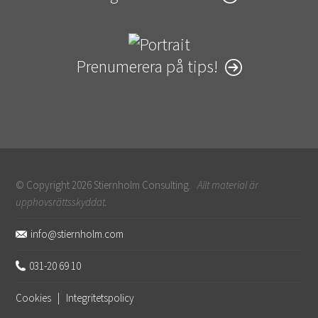
Prenumerera på tips!
© Copyright 2026 Stiernholm Consulting.
Allt material är
upphovsrättsskyddat.
Sidfot
info@stiernholm.com
031-20 69 10
Cookies
|
Integritetspolicy