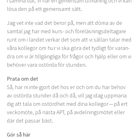
i sam­ma båt. Vi har en gemen­sam utman­ing och vi kan
lösa den på ett gemen­samt sätt.
Jag vet inte vad det beror på, men att döma av de
sam­tal jag har med kurs- och föreläs­nings­delt­a­gare
runt om i lan­det verkar det som att vi säl­lan talar med
våra kol­le­gor om hur vi ska göra det tydligt för varan­
dra om vi är till­gäng­li­ga för frå­gor och hjälp eller om vi
behöver vara ostör­da för stunden.
Pra­ta om det
Så, har ni inte gjort det hos er och om du har behov
av ostör­da stun­der då och då, vill jag idag upp­mana
dig att tala om ostörd­het med dina kol­le­gor — på ert
veck­omöte, på näs­ta
APT
, på avdel­ningsmötet eller
där det pas­sar bäst.
Gör så här