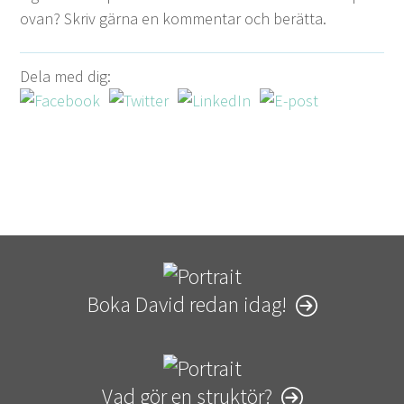
ovan? Skriv gär­na en kom­men­tar och berätta.
Dela med dig:
Boka David redan idag!
Vad gör en struktör?