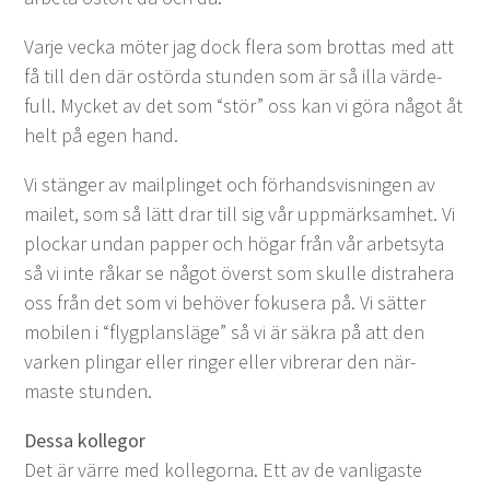
Var­je vec­ka möter jag dock flera som brot­tas med att
få till den där ostör­da stun­den som är så illa värde­
full. Myck­et av det som
“
stör” oss kan vi göra något åt
helt på egen hand.
Vi stänger av mailplinget och förhandsvis­nin­gen av
mailet, som så lätt drar till sig vår upp­märk­samhet. Vi
plockar undan pap­per och högar från vår arbet­sy­ta
så vi inte råkar se något överst som skulle dis­tra­hera
oss från det som vi behöver fokusera på. Vi sät­ter
mobilen i
“
fly­g­plansläge” så vi är säkra på att den
varken plin­gar eller ringer eller vibr­erar den när­
maste stunden.
Dessa kol­le­gor
Det är värre med kol­le­gor­na. Ett av de van­li­gaste