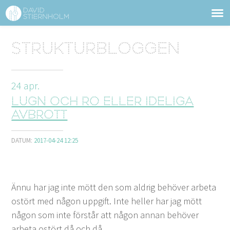
OM DAVID STIERNHOLM
Sidhuvud
Strukturbloggen
Navigering
TJÄNSTER
24
apr.
STRUKTURTIPS
Lugn och ro eller ideliga
FÖRELÄSNINGAR
avbrott
VIDEO
DATUM:
2017-04-24 12:25
KONTAKT
Ännu har jag inte mött den som aldrig behöver arbe­ta
BLOGG
SHOP
KUNDER
PRESS
SÖK
ostört med någon uppgift. Inte heller har jag mött
någon som inte förstår att någon annan behöver
arbe­ta ostört då och då.