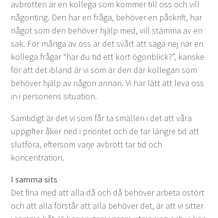
avbrot­ten är en kol­le­ga som kom­mer till oss och vill
någonting. Den har en frå­ga, behöver en påskrift, har
något som den behöver hjälp med, vill stäm­ma av en
sak. För mån­ga av oss är det svårt att säga nej när en
kol­le­ga frå­gar
“
har du tid ett kort ögonblick?”, kanske
för att det ibland är vi som är den där kol­le­gan som
behöver hjälp av någon annan. Vi har lätt att leva oss
in i per­so­n­ens situation.
Sam­tidigt är det vi som får ta smällen i det att våra
uppgifter åker ned i pri­or­itet och de tar län­gre tid att
slut­föra, efter­som var­je avbrott tar tid och
koncentration.
I sam­ma sits
Det fina med att alla då och då behöver arbe­ta ostört
och att alla förstår att alla behöver det, är att vi sit­ter