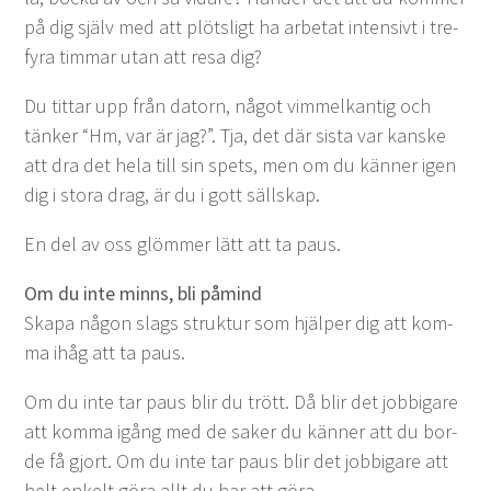
på dig själv med att plöt­sligt ha arbe­tat inten­sivt i tre-
fyra tim­mar utan att resa dig?
Du tit­tar upp från datorn, något vim­melka­ntig och
tänker
“
Hm, var är jag?”. Tja, det där sista var kanske
att dra det hela till sin spets, men om du kän­ner igen
dig i sto­ra drag, är du i gott sällskap.
En del av oss glöm­mer lätt att ta paus.
Om du inte minns, bli påmind
Ska­pa någon slags struk­tur som hjälper dig att kom­
ma ihåg att ta paus.
Om du inte tar paus blir du trött. Då blir det job­bi­gare
att kom­ma igång med de sak­er du kän­ner att du bor­
de få gjort. Om du inte tar paus blir det job­bi­gare att
helt enkelt göra allt du har att göra.