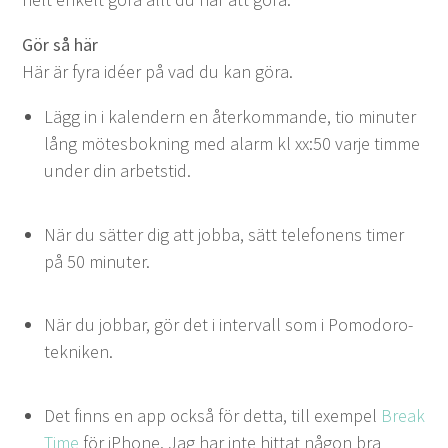
Gör så här
Här är fyra idéer på vad du kan göra.
Lägg in i kalen­dern en återkom­mande, tio minut­er
lång mötes­bokn­ing med alarm kl xx:
50
var­je timme
under din arbetstid.
När du sät­ter dig att job­ba, sätt tele­fo­nens timer
på
50
minuter.
När du job­bar, gör det i inter­vall som i Pomodoro-
tekniken.
Det finns en app ock­så för det­ta, till exem­pel
Break
Time
för iPhone. Jag har inte hit­tat någon bra