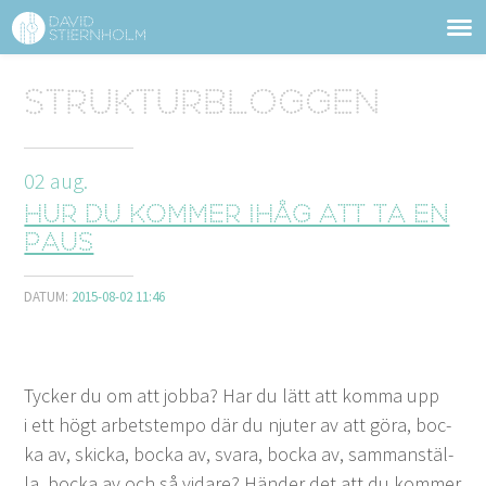
OM DAVID STIERNHOLM
Sidhuvud
Strukturbloggen
Navigering
TJÄNSTER
02
aug.
STRUKTURTIPS
Hur du kommer ihåg att ta en
FÖRELÄSNINGAR
paus
VIDEO
DATUM:
2015-08-02 11:46
KONTAKT
Tyck­er du om att job­ba? Har du lätt att kom­ma upp
BLOGG
SHOP
KUNDER
PRESS
SÖK
i ett högt arbet­stem­po där du njuter av att göra, boc­
ka av, skic­ka, boc­ka av, svara, boc­ka av, sam­manstäl­
la, boc­ka av och så vidare? Hän­der det att du kom­mer