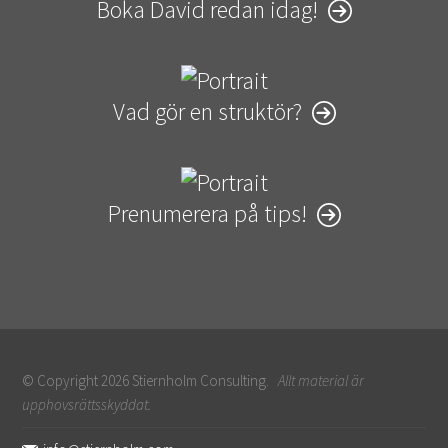
Boka David redan idag!
Vad gör en struktör?
Prenumerera på tips!
© Copyright 2026 Stiernholm Consulting.
Allt material är
upphovsrättsskyddat.
Sidfot