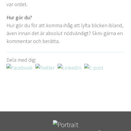
var ordet.
Hur gör du?
Hur gör du för att kom­ma ihåg att lyf­ta blick­en ibland,
även innan det är abso­lut nöd­vändigt? Skriv gär­na en
kom­men­tar och berätta.
Dela med dig: