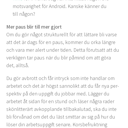
motsvarighet för Android. Kanske kän­ner du
till någon?
Mer paus blir till mer gjort
Om du gör något struk­turellt för att lättare bli varse
att det är dags för en paus, kom­mer du orka län­gre
och vara mer alert under tiden. Det­ta förut­satt att du
verk­li­gen tar paus när du blir påmind om att göra
det, alltså.
Du gör avbrott och får intryck som inte hand­lar om
arbetet och det är högst san­no­likt att du får nya per­
spek­tiv på den uppgift du job­bar med. Läg­ger du
arbetet åt sidan för en stund och läs­er några rad­er
skön­lit­terärt avkop­p­lande till­baka­lu­tad, ska du inte
bli förvå­nad om det du läst smit­tar av sig på hur du
lös­er din arbet­suppgift senare. Kors­be­fruk­t­ning