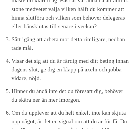
måste bli klart idag. Bäst är väl ändå då att åtmin­
stone med­vetet väl­ja vilken hälft du kom­mer att
hin­na slut­föra och vilken som behöver delegeras
eller hän­skju­tas till senare i veckan?
Sätt igång att arbe­ta mot det­ta rim­li­gare, ned­ban­
tade mål.
Vis­ar det sig att du är färdig med ditt bet­ing innan
dagens slut, ge dig en klapp på axeln och job­ba
vidare, nöjd.
Hin­ner du ändå inte det du före­satt dig, behöver
du skära ner än mer imorgon.
Om du upplever att du helt enkelt inte kan skju­ta
upp något, är det en sig­nal om att du är för få. Du