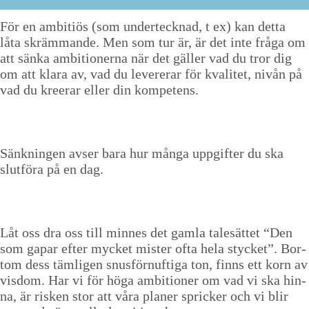
För en ambitiös (som under­teck­nad, t ex) kan det­ta
låta skräm­mande. Men som tur är, är det inte frå­ga om
att sän­ka ambi­tion­er­na när det gäller vad du tror dig
om att klara av, vad du lev­er­erar för kvalitet, nivån på
vad du kreer­ar eller din kom­pe­tens.
Sänknin­gen avs­er bara hur mån­ga uppgifter du ska
slut­föra på en dag.
Låt oss dra oss till minnes det gam­la talesät­tet
“
Den
som gapar efter myck­et mis­ter ofta hela sty­ck­et”. Bor­
tom dess täm­li­gen snus­för­nufti­ga ton, finns ett korn av
vis­dom. Har vi för höga ambi­tion­er om vad vi ska hin­
na, är risken stor att våra plan­er sprick­er och vi blir