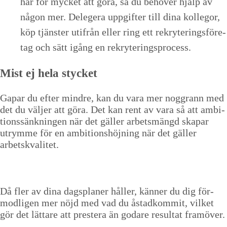
har för myck­et att göra, så du behöver hjälp av
någon mer. Delegera uppgifter till dina kol­le­gor,
köp tjän­ster utifrån eller ring ett rekry­ter­ings­före­
tag och sätt igång en rekryteringsprocess.
Mist ej hela stycket
Gapar du efter min­dre, kan du vara mer nog­grann med
det du väl­jer att göra. Det kan rent av vara så att ambi­
tion­ssänknin­gen när det gäller arbetsmängd ska­par
utrymme för en ambi­tion­shöjn­ing när det gäller
arbetskvalitet.
Då fler av dina dags­plan­er håller, kän­ner du dig för­
mod­li­gen mer nöjd med vad du åstad­kom­mit, vilket
gör det lättare att prestera än godare resul­tat framöver.