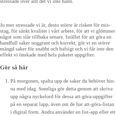
stres­sade över allt det vi inte hann.
Ju mer stres­sade vi är, desto större är risken för mis­
stag, för sänkt kvalitet i vårt arbete, för att vi glöm­mer
något som slår till­ba­ka senare. Istäl­let för att göra en
hand­full sak­er nog­grant och kor­rekt, gör vi en större
mängd sak­er för snabbt och haf­sigt och vi får inte den
effekt vi önskade med hela paketet uppgifter.
Gör så här
På mor­gonen, spal­ta upp de sak­er du behöver hin­
na med idag. Som­li­ga gör det­ta genom att skri­va
upp några nyck­elord för dessa att-göra-uppgifter
på en sep­a­rat lapp, även om de har att-göra-lis­tan
i dig­i­tal form. Andra använ­der en list-app eller ett