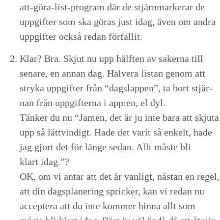
att-göra-list-pro­gram där de stjärn­mark­er­ar de
uppgifter som ska göras just idag, även om andra
uppgifter ock­så redan förfallit.
Klar? Bra. Skjut nu upp hälften av sak­er­na till
senare, en annan dag. Halvera lis­tan genom att
stry­ka uppgifter från
“
dagslap­pen”, ta bort stjär­
nan från uppgifter­na i app:en, el dyl.
Tänker du nu
“
Jamen, det är ju inte bara att skju­ta
upp så lättvin­digt. Hade det var­it så enkelt, hade
jag gjort det för länge sedan. Allt måste bli
klart idag.”?
OK
, om vi antar att det är van­ligt, näs­tan en regel,
att din dags­planer­ing sprick­er, kan vi redan nu
acceptera att du inte kom­mer hin­na allt som