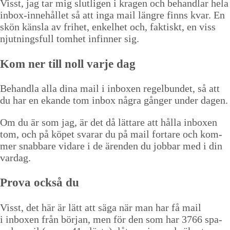
Visst, jag tar mig slut­li­gen i kra­gen och behand­lar hela
inbox-innehål­let så att inga mail län­gre finns kvar. En
skön känsla av fri­het, enkel­het och, fak­tiskt, en viss
njut­nings­full tomhet infinner sig.
Kom ner till noll var­je dag
Behand­la alla dina mail i inbox­en regel­bun­det, så att
du har en ekande tom inbox några gånger under dagen.
Om du är som jag, är det då lättare att hål­la inbox­en
tom, och på köpet svarar du på mail fort­are och kom­
mer snab­bare vidare i de ären­den du job­bar med i din
vardag.
Pro­va ock­så du
Visst, det här är lätt att säga när man har få mail
i inbox­en från bör­jan, men för den som har
3766
spa­