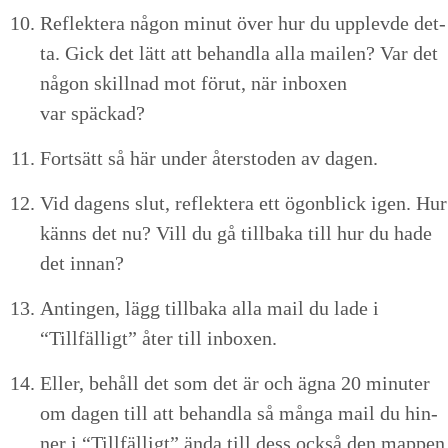
Reflek­tera någon min­ut över hur du upplevde det­
ta. Gick det lätt att behand­la alla mailen? Var det
någon skill­nad mot förut, när inbox­en
var späckad?
Fort­sätt så här under åter­sto­den av dagen.
Vid dagens slut, reflek­tera ett ögonblick igen. Hur
känns det nu? Vill du gå till­ba­ka till hur du hade
det innan?
Anti­n­gen, lägg till­ba­ka alla mail du lade i
“
Tillfäl­ligt” åter till inboxen.
Eller, behåll det som det är och ägna
20
minut­er
om dagen till att behand­la så mån­ga mail du hin­
ner i
“
Tillfäl­ligt” ända till dess ock­så den map­pen