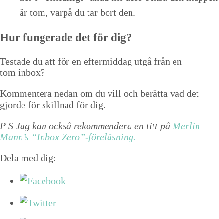
är tom, varpå du tar bort den.
Hur funger­ade det för dig?
Tes­tade du att för en efter­mid­dag utgå från en
tom inbox?
Kom­mentera nedan om du vill och berät­ta vad det
gjorde för skill­nad för dig.
P S Jag kan ock­så rek­om­mendera en titt på
Mer­lin
Mann’s
“
Inbox Zero”-föreläsning.
Dela med dig: