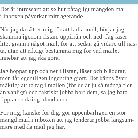
Det är intres­sant att se hur påtagligt mäng­den mail
i inbox­en påverkar mitt agerande.
När jag då sät­ter mig för att kol­la mail, bör­jar jag
skum­ma igenom lis­tan, uppifrån och ned. Jag läs­er
litet grann i något mail, för att sedan gå vidare till näs­
ta, utan att rik­tigt bestäm­ma mig för vad mailet
innebär att jag ska göra.
Jag hop­par upp och ner i lis­tan, läs­er och bläd­drar,
men får egentli­gen ingent­ing gjort. Det känns över­
mäk­tigt att ta tag i mailen (för de är ju så mån­ga fler
än van­ligt) och fak­tiskt job­ba bort dem, så jag bara
fip­plar omkring bland dem.
För mig, kanske för dig, gör uppen­barli­gen en stor
mängd mail i inbox­en att jag ten­der­ar job­ba långsam­
mare med de mail jag har.