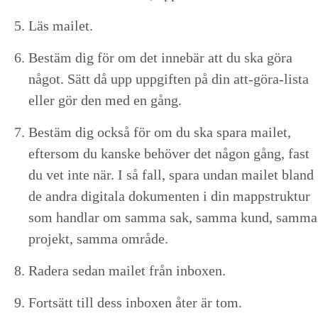
Läs mailet.
Bestäm dig för om det innebär att du ska göra
något. Sätt då upp uppgiften på din att-göra-lista
eller gör den med en gång.
Bestäm dig ock­så för om du ska spara mailet,
efter­som du kanske behöver det någon gång, fast
du vet inte när. I så fall, spara undan mailet bland
de andra dig­i­ta­la doku­menten i din mapp­struk­tur
som hand­lar om sam­ma sak, sam­ma kund, sam­ma
pro­jekt, sam­ma område.
Radera sedan mailet från inboxen.
Fort­sätt till dess inbox­en åter är tom.