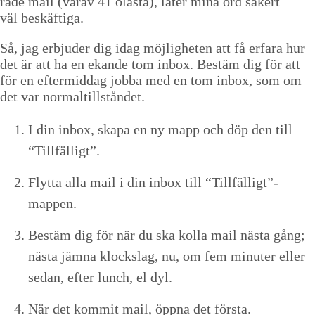
rade mail (var­av
41
oläs­ta), låter mina ord säk­ert
väl beskäftiga.
Så, jag erb­jud­er dig idag möj­ligheten att få erfara hur
det är att ha en ekande tom inbox. Bestäm dig för att
för en efter­mid­dag job­ba med en tom inbox, som om
det var normaltillståndet.
I din inbox, ska­pa en ny mapp och döp den till
“
Tillfäl­ligt”.
Fly­t­ta alla mail i din inbox till
“
Tillfälligt”-
mappen.
Bestäm dig för när du ska kol­la mail näs­ta gång;
näs­ta jäm­na klock­slag, nu, om fem minut­er eller
sedan, efter lunch, el dyl.
När det kom­mit mail, öpp­na det första.