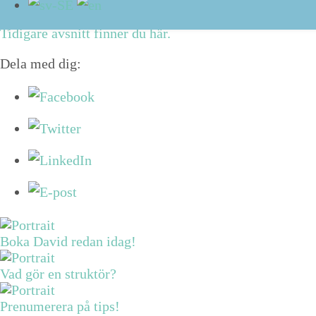
Har du en struk­turfrå­ga till mig?
Maila mig
eller kom­
Tidi­gare avs­nitt finner du här.
Dela med dig:
Boka David redan idag!
Vad gör en struktör?
Prenumerera på tips!