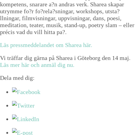
kom­pe­tens, snarare a?n andras verk. Sharea ska­par
utrymme fo?r fo?rela?sningar, work­shops, utsta?
llningar, filmvis­ningar, uppvis­ningar, dans, poe­si,
med­i­ta­tion, teater, musik, stand-up, poet­ry slam – eller
pré­cis vad du vill hit­ta pa?.
Läs pressmed­de­landet om Sharea här.
Vi träf­far dig gär­na på Sharea i Göte­borg den
14
maj.
Läs mer här och anmäl dig nu.
Dela med dig: