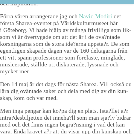
och inspiration.
För­ra våren arranger­ade jag och
Navid Modiri
det
förs­ta Sharea-even­tet på Värld­skul­tur­museet här
i Göte­borg. Vi hade hjälp av mån­ga friv­il­li­ga som lik­
som vi är över­ty­gade om att det är i de ova?ntade
korsningar­na som de sto­ra ide?erna uppsta?r. De som
egentli­gen ska­pade dagen var de
160
delt­a­gar­na från
ett vitt spann pro­fes­sion­er som föreläste, minglade,
musicer­ade, ställde ut, diskuter­ade, lyssnade och
myck­et mer.
Den
14
maj är det dags för näs­ta Sharea. Vill ock­så du
lära dig ovän­tade sak­er och dela med dig av din kun­
skap, kom och var med.
Men inga pen­gar kan ko?pa dig en plats. Ista?llet a?r
intra?desbiljetten det inneha?ll som man sja?lv bidrar
med och det finns ingen begra?nsning i vad det kan
vara. Enda kravet a?r att du vis­ar upp din kun­skap och