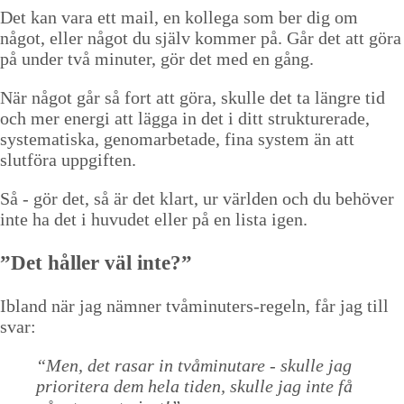
Strukturtips
Det kan vara ett mail, en kollega som ber dig om
något, eller något du själv kommer på. Går det att göra
Föreläsningar
på under två minuter, gör det med en gång.
Video
När något går så fort att göra, skulle det ta längre tid
och mer energi att lägga in det i ditt strukturerade,
Kontakt
systematiska, genomarbetade, fina system än att
slutföra uppgiften.
Blogg
Så - gör det, så är det klart, ur världen och du behöver
inte ha det i huvudet eller på en lista igen.
Shop
”Det håller väl inte?”
Kunder
Press
Ibland när jag nämner tvåminuters-regeln, får jag till
svar:
Sök
“Men, det rasar in tvåminutare - skulle jag
prioritera dem hela tiden, skulle jag inte få