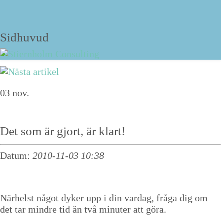
Strukturbloggen
Sidhuvud
Navigering
03
nov.
Om David Stiernholm
Tjänster
Det som är gjort, är klart!
Föreläsningar
Datum:
2010-11-03 10:38
Personlig strukturträning
Kurs
Närhelst något dyker upp i din vardag, fråga dig om
Online-kurser
det tar mindre tid än två minuter att göra.