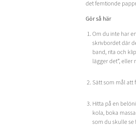
det fem­tionde pappr
Gör så här
Om du inte har en 
skrivbor­det där d
band, rita och klip
läg­ger det”, eller
Sätt som mål att f
Hit­ta på en belön­
kola, boka mas­sa
som du skulle se