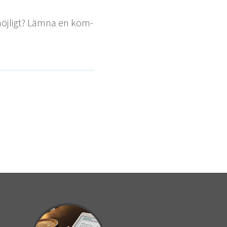
möjligt? Läm­na en kom­