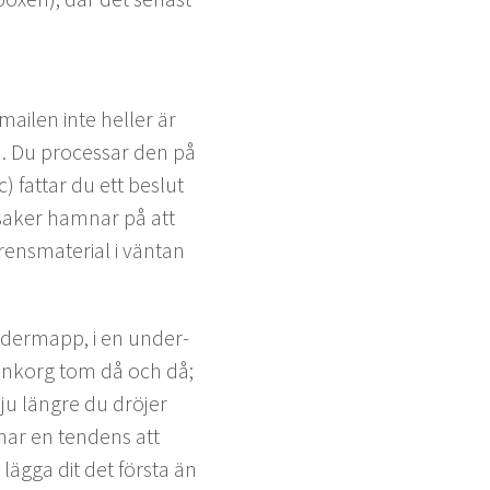
 mailen inte heller är
). Du proces­sar den på
) fat­tar du ett beslut
ak­er ham­nar på att
s­ma­te­r­i­al i vän­tan
under­mapp, i en under­
a inko­rg tom då och då;
u län­gre du drö­jer
har en ten­dens att
läg­ga dit det förs­ta än