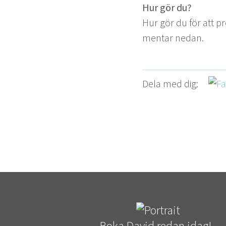
Hur gör du?
Hur gör du för att p
men­tar nedan.
Dela med dig:
Boka David redan idag!