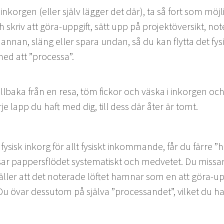
nko­r­gen (eller själv läg­ger det där), ta så fort som möjlig
h skriv att göra-uppgift, sätt upp på pro­jek­töver­sikt, 
annan, släng eller spara undan, så du kan fly­t­ta det fys
med att
”
proces­sa”.
­ba­ka från en resa, töm fick­or och väs­ka i inko­r­gen och 
ar­je lapp du haft med dig, till dess där åter är tomt.
sisk inko­rg för allt fysiskt inkom­mande, får du färre
”
h
r pap­pers­flödet sys­tem­a­tiskt och med­vetet. Du mis­sar
täller att det noter­ade löftet ham­nar som en att göra-u
ng. Du övar dessu­tom på själ­va
”
proces­sandet”, vilket du h