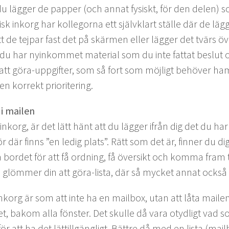
r du läg­ger de pap­per (och annat fysiskt, för den delen)
sk inko­rg har kol­le­gor­na ett självk­lart ställe där de läg
r att de tej­par fast det på skär­men eller läg­ger det tvärs ö
att du har nyinkom­met mate­r­i­al som du inte fat­tat besl
e att göra-uppgifter, som så fort som möjligt behöver ham
en kor­rekt prioritering.
i mailen
inko­rg, är det lätt hänt att du läg­ger ifrån dig det du h
ör där finns
”
en ledig plats”. Rätt som det är, finner du dig si
or­det för att få ord­ning, få över­sikt och kom­ma fram 
 glöm­mer din att göra-lista, där så myck­et annat ock­så 
inko­rg är som att inte ha en mail­box, utan att låta maile
t, bakom alla fön­ster. Det skulle då vara oty­dligt vad s
r att ha det lät­till­gäng­ligt. Bät­tre då med en lista (mail