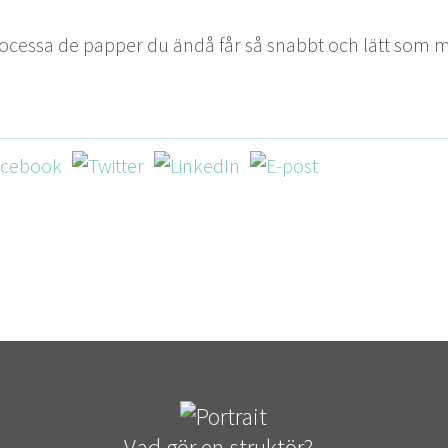
roces­sa de pap­per du ändå får så snabbt och lätt som 
Vad gör en struktör?