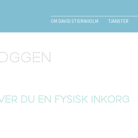
OM DAVID STIERNHOLM
TJÄNSTER
loggen
er du en fysisk inkorg