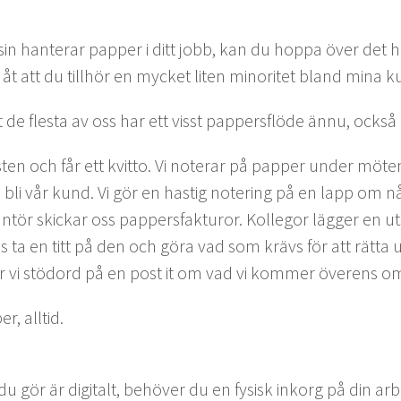
n hanter­ar pap­per i ditt jobb, kan du hop­pa över det här
g åt att du till­hör en myck­et liten minoritet bland mina k
t de fles­ta av oss har ett visst pap­pers­flöde ännu, ock­så i
sten och får ett kvit­to. Vi noter­ar på pap­per under möten.
bli vår kund. Vi gör en hastig noter­ing på en lapp om nå
tör skickar oss pap­pers­fak­tur­or. Kol­le­gor läg­ger en ut
 ta en titt på den och göra vad som krävs för att rät­ta 
v­er vi stö­dord på en post it om vad vi kom­mer överens o
r, alltid.
 gör är dig­i­talt, behöver du en fysisk inko­rg på din arb