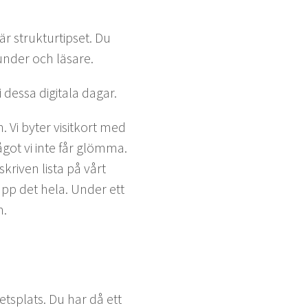
 struk­tur­tipset. Du
un­der och läsare.
 dessa dig­i­ta­la dagar.
 Vi byter vis­itko­rt med
got vi inte får glöm­ma.
skriv­en lista på vårt
upp det hela. Under ett
m.
et­splats. Du har då ett