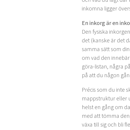
inkom­na lig­ger över
En inko­rg är en ink
Den fysiska inko­r­ge
det (kanske är det d
sam­ma sätt som din m
om vad den innebär f
göra-lis­tan, några på 
på att du någon gå
Pré­cis som du inte s
mapp­struk­tur eller u
helst en gång om dag
med att töm­ma den, d
växa till sig och bli 