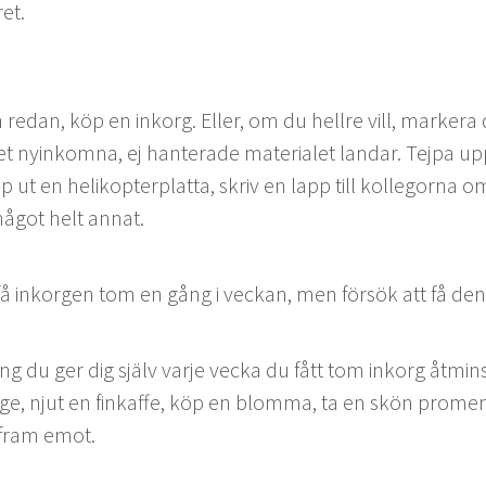
et.
redan, köp en inko­rg. Eller, om du hellre vill, mark­era 
et nyinkom­na, ej hanter­ade mate­ri­alet lan­dar. Tej­pa u
p ut en helikopter­plat­ta, skriv en lapp till kol­le­gor­na o
 något helt annat.
å inko­r­gen tom en gång i veck­an, men försök att få den
ing du ger dig själv var­je vec­ka du fått tom inko­rg åtmi
ge, njut en finkaffe, köp en blom­ma, ta en skön prom­e­
 fram emot.