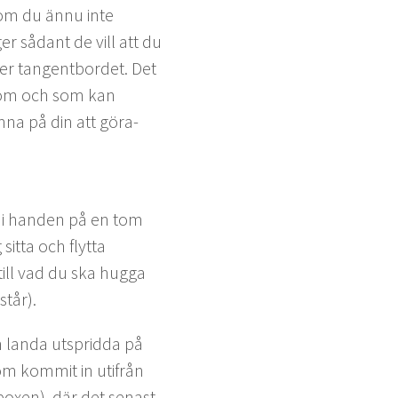
 som du ännu inte
­ger sådant de vill att du
ver tan­gent­bor­det. Det
ut om och som kan
­na på din att göra-
ar i han­den på en tom
t­ta och fly­t­ta
till vad du ska hug­ga
står).
n lan­da utsprid­da på
om kom­mit in utifrån
­box­en), där det senast