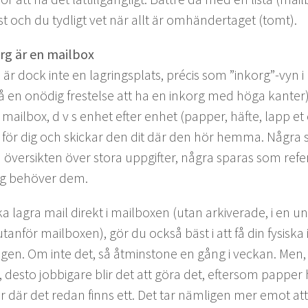
st och du tydligt vet när allt är omhän­dertaget (tomt).
o­rg är en mailbox
n är dock inte en lagringsplats, pré­cis som
”
inkorg”-vyn i
å en onödig fres­telse att ha en inko­rg med höga kan­ter
ail­box, d v s enhet efter enhet (pap­per, häfte, lapp et c
ör dig och skickar den dit där den hör hem­ma. Några s
över­sik­ten över sto­ra uppgifter, några sparas som ref­er­en
ng behöver dem.
ka lagra mail direkt i mail­box­en (utan arkiver­ade, i en 
tan­för mail­box­en), gör du ock­så bäst i att få din fysisk
en. Om inte det, så åtmin­stone en gång i veck­an. Men, j
esto job­bi­gare blir det att göra det, efter­som pap­per 
fler där det redan finns ett. Det tar näm­li­gen mer emot att 