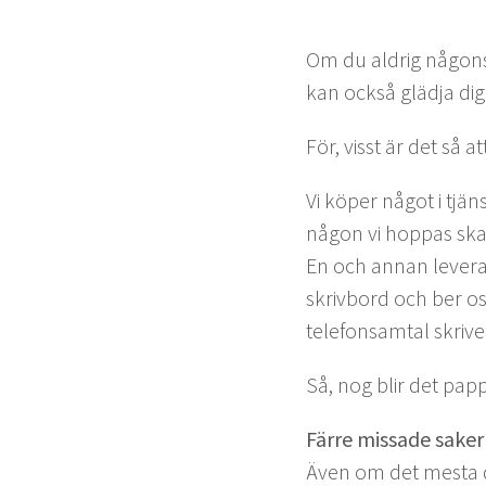
Om du aldrig någon­si
kan ock­så gläd­ja di
För, visst är det så at
Vi köper något i tjän­
någon vi hop­pas ska 
En och annan lever­an­
skrivbord och ber oss
tele­fon­sam­tal skri
Så, nog blir det pap­pe
Färre mis­sade saker
Även om det mes­ta du