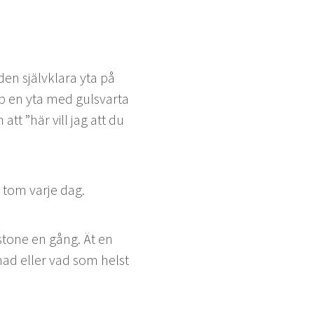
den självk­lara yta på
pp en yta med gulsvar­ta
m att
”
här vill jag att du
 tom var­je dag.
n­stone en gång. Ät en
nad eller vad som helst