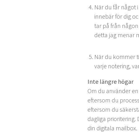
När du får något i i
innebär för dig oc
tar på från någon 
det­ta jag menar 
När du kom­mer till
var­je noter­ing, v
Inte län­gre högar
Om du använ­der en fy
efter­som du proces­sa
efter­som du säk­er­s
dagli­ga pri­or­i­ter­i
din dig­i­ta­la mailbox.