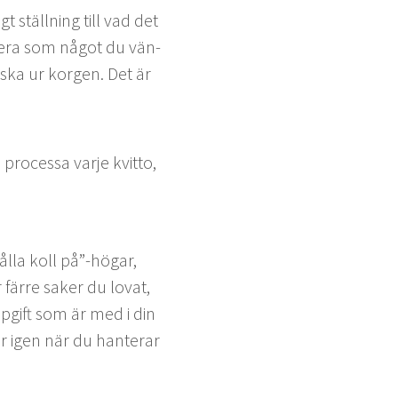
t ställ­ning till vad det
notera som något du vän­
iska ur kor­gen. Det är
proces­sa var­je kvit­to,
ål­la koll på”-högar,
 färre sak­er du lovat,
ppgift som är med i din
ar igen när du hanter­ar