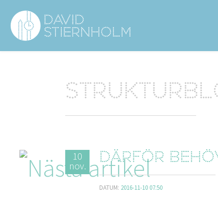
Navigering
Sidhuvud
Strukturb
10
Därför behöv
nov.
DATUM:
2016-11-10 07:50