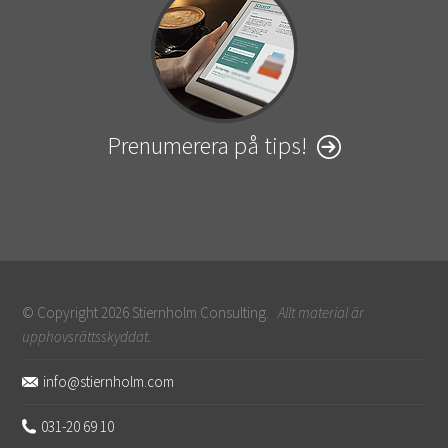
Prenumerera på tips!
© Copyright 2026 Stiernholm Consulting.
Allt material är
upphovsrättsskyddat.
Sidfot
info@stiernholm.com
031-20 69 10