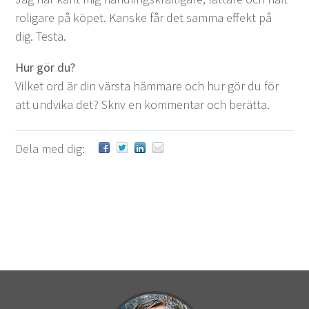
roli­gare på köpet. Kanske får det sam­ma effekt på
dig. Testa.
Hur gör du?
Vilket ord är din värs­ta häm­mare och hur gör du för
att und­vi­ka det? Skriv en kom­men­tar och berätta.
Dela med dig: