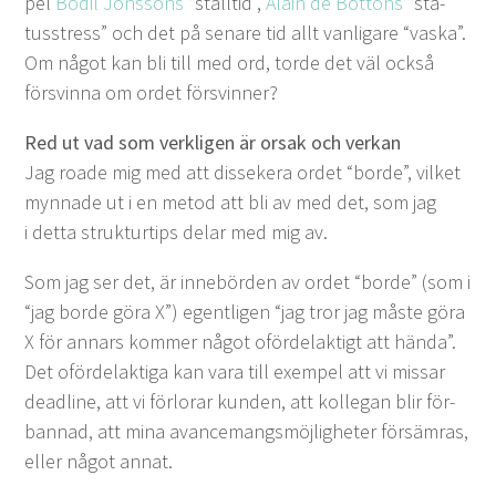
pel
Bod­il Jönssons
“
ställtid”,
Alain de Bot­tons
“
sta­
tusstress” och det på senare tid allt van­li­gare
“
vas­ka”.
Om något kan bli till med ord, torde det väl ock­så
försvin­na om ordet försvinner?
Red ut vad som verk­li­gen är orsak och verkan
Jag roade mig med att dis­sek­era ordet
“
bor­de”, vilket
myn­nade ut i en metod att bli av med det, som jag
i det­ta struk­tur­tips delar med mig av.
Som jag ser det, är innebör­den av ordet
“
bor­de” (som i
“
jag bor­de göra X”) egentli­gen
“
jag tror jag måste göra
X för annars kom­mer något oförde­lak­tigt att hän­da”.
Det oförde­lak­ti­ga kan vara till exem­pel att vi mis­sar
dead­line, att vi för­lorar kun­den, att kol­le­gan blir för­
ban­nad, att mina avance­mangsmöj­ligheter försäm­ras,
eller något annat.