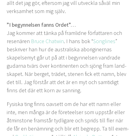
allt det jag gör, efter­som jag vill utveck­la såväl min
verk­samhet som mig själv.
”
I beg­yn­nelsen fanns Ordet”…
Jag kom­mer att tän­ka på fram­lidne för­fattaren och
resenären
Bruce Chatwin
. I hans bok
“
Song­lines
”
beskriv­er han hur de aus­traliska abo­rig­in­er­nas
skapelse­myt går ut på att i beg­yn­nelsen van­drade
gudar­na tvärs över kon­ti­nen­ten och sjöng fram land­
skapet. När berget, trädet, ste­nen fick ett namn, blev
det till. Jag förstår att det är en myt och sam­tidigt
finns det där ett korn av sanning.
Fysiska ting finns oavsett om de har ett namn eller
inte, men mån­ga är de före­teelser som upp­står eller
åtmin­stone fram­står tydli­gare och sprids till fler när
de får en benämn­ing och blir ett begrepp. Ta till exem­