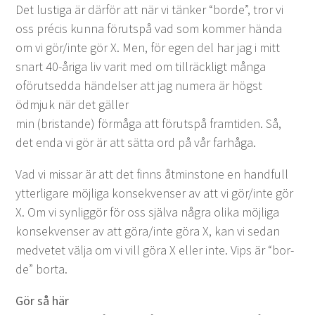
Det lusti­ga är där­för att när vi tänker
“
bor­de”, tror vi
oss pré­cis kun­na förut­spå vad som kom­mer hän­da
om vi gör/​inte gör X. Men, för egen del har jag i mitt
snart
40
-åri­ga liv var­it med om till­räck­ligt mån­ga
oförutsed­da hän­delser att jag numera är högst
ödmjuk när det gäller
min (bri­s­tande) för­må­ga att förut­spå framti­den. Så,
det enda vi gör är att sät­ta ord på vår farhåga.
Vad vi mis­sar är att det finns åtmin­stone en hand­full
ytterli­gare möjli­ga kon­sekvenser av att vi gör/​inte gör
X. Om vi syn­lig­gör för oss själ­va några oli­ka möjli­ga
kon­sekvenser av att göra/​inte göra X, kan vi sedan
med­vetet väl­ja om vi vill göra X eller inte. Vips är
“
bor­
de” borta.
Gör så här