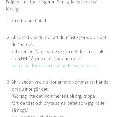
Föl­jande metod funger­ar för mig, kanske ock­så
för dig.
Ta ett blankt blad.
Skriv ned vad du tror att du måste göra, d v s det
du
“
bor­de”.
Till exem­pel
“
Jag bor­de skic­ka det där mate­ri­alet
som
NN
frå­gade efter häromdagen.”
Så här ser för­resten min hand­skriv­na mall ut
.
Skriv sedan vad du tror annars kom­mer att hän­da,
om du inte gör det.
“
Gör jag inte det, kom­mer
NN
bli arg, tap­pa
förtroen­det och bry­ta samar­betet som jag håller
så högt.”