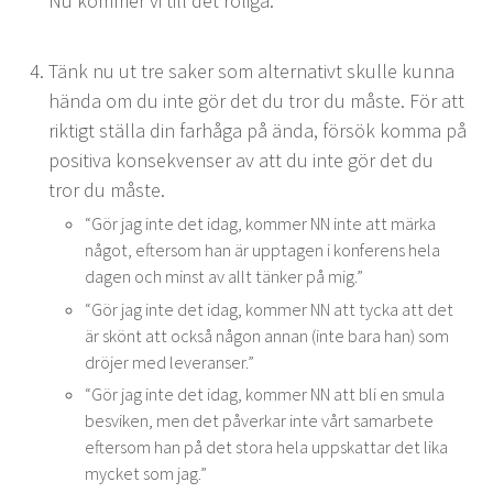
Nu kom­mer vi till det roliga.
Tänk nu ut tre sak­er som alter­na­tivt skulle kun­na
hän­da om du inte gör det du tror du måste. För att
rik­tigt stäl­la din farhå­ga på ända, försök kom­ma på
pos­i­ti­va kon­sekvenser av att du inte gör det du
tror du måste.
“
Gör jag inte det idag, kom­mer
NN
inte att mär­ka
något, efter­som han är upp­ta­gen i kon­fer­ens hela
dagen och minst av allt tänker på mig.”
“
Gör jag inte det idag, kom­mer
NN
att tyc­ka att det
är skönt att ock­så någon annan (inte bara han) som
drö­jer med leveranser.”
“
Gör jag inte det idag, kom­mer
NN
att bli en smu­la
besviken, men det påverkar inte vårt samar­bete
efter­som han på det sto­ra hela upp­skat­tar det lika
myck­et som jag.”