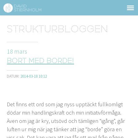
OM DAVID STIERNHOLM
Sidhuvud
Strukturbloggen
Navigering
TJÄNSTER
18
mars
STRUKTURTIPS
Bort med borde!
FÖRELÄSNINGAR
DATUM:
2014-03-18 10:12
VIDEO
KONTAKT
Det finns ett ord som jag nyss upp­täckt ful­lkom­ligt
dödar min han­dlingskraft och min ini­tia­tivför­må­ga.
BLOGG
SHOP
KUNDER
PRESS
SÖK
Även om jag är kry, utsövd och täm­li­gen
“
igång”, går
luften ur mig när jag tänker att jag
“
bor­de” göra en
viss sak. Det kan vara att jag får ett mail från någon