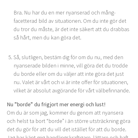
Bra. Nu har du en mer nyanser­ad och mång­
facetter­ad bild av sit­u­a­tio­nen. Om du inte gör det
du tror du måste, är det inte säk­ert att du drab­bas
så hårt, men du kan göra det.
Så, slut­li­gen, bestäm dig för om du nu, med den
nyanser­ade bilden i minne, vill göra det du trodde
du bor­de eller om du väl­jer att inte göra det just
nu. Valet är vårt och vi är inte offer för sit­u­a­tio­nen,
vilket är abso­lut avgörande för vårt välbefinnande.
Nu
”
bor­de” du frigjort mer ener­gi och lust!
Om du är som jag, kom­mer du genom att nyansera
och helst ta bort
“
bor­de” i än större utsträck­n­ing göra
det du gör för att du vill det istäl­let för att du bor­de.
Jag har känt mig han­dlingskrafti­gare, lättare och haft