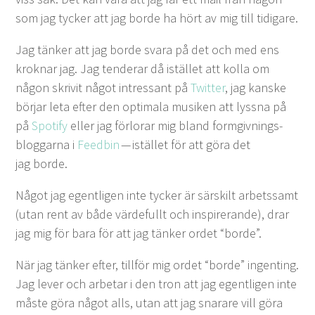
som jag tyck­er att jag bor­de ha hört av mig till tidigare.
Jag tänker att jag bor­de svara på det och med ens
kroknar jag. Jag ten­der­ar då istäl­let att kol­la om
någon skriv­it något intres­sant på
Twit­ter
, jag kanske
bör­jar leta efter den opti­mala musiken att lyssna på
på
Spo­ti­fy
eller jag för­lorar mig bland for­m­givn­ings­
blog­gar­na i
Feed­bin
— istäl­let för att göra det
jag borde.
Något jag egentli­gen inte tyck­er är särskilt arbetssamt
(utan rent av både värde­fullt och inspirerande), drar
jag mig för bara för att jag tänker ordet
“
bor­de”.
När jag tänker efter, tillför mig ordet
“
bor­de” ingent­ing.
Jag lever och arbe­tar i den tron att jag egentli­gen inte
måste göra något alls, utan att jag snarare vill göra