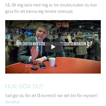
Så, låt mig dela med mig av tre struk­tur­sak­er du kan
göra för att kän­na dig min­dre stressad.
Spela upp
Hur gör du?
Vad gör du för att få kon­troll när det blir för myck­et?
Berät­ta!