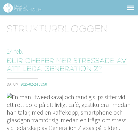
OM DAVID STIERNHOLM
Sidhuvud
Strukturbloggen
Navigering
TJÄNSTER
24
feb.
STRUKTURTIPS
Blir chefer mer stressade av
FÖRELÄSNINGAR
att leda generation Z?
VIDEO
DATUM:
2025-02-24 09:50
KONTAKT
BLOGG
SHOP
KUNDER
PRESS
SÖK