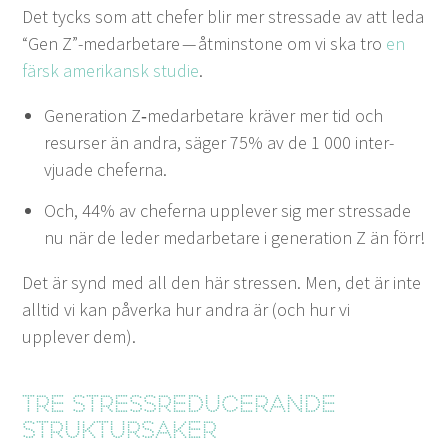
Det tycks som att chefer blir mer stres­sade av att leda
“
Gen Z”-medarbetare — åtmin­stone om vi ska tro
en
färsk amerikan­sk studie
.
Gen­er­a­tion Z‑medarbetare kräver mer tid och
resurs­er än andra, säger
75
% av de
1
000
inter­
vjuade cheferna.
Och,
44
% av chefer­na upplever sig mer stres­sade
nu när de led­er medar­betare i gen­er­a­tion Z än förr!
Det är synd med all den här stressen. Men, det är inte
alltid vi kan påver­ka hur andra är (och hur vi
upplever dem).
Tre stressre­duc­erande
struktursaker