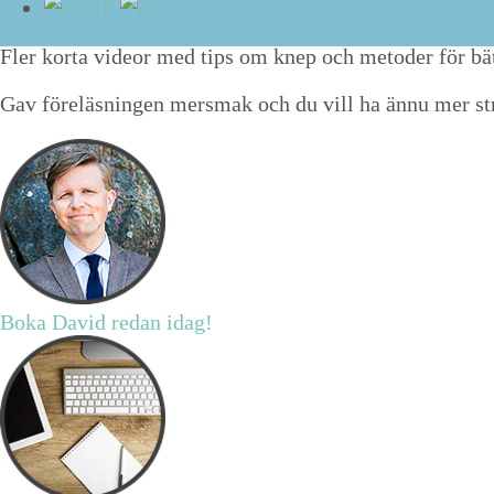
Och, vill du ta del av de struk­tur­tips jag delar med m
Fler kor­ta vide­or med tips om knep och metoder för bät­t
Gav föreläs­nin­gen mers­mak och du vill ha ännu mer str
Boka David redan idag!