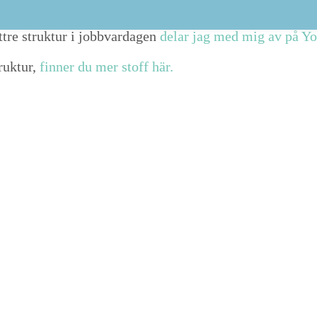
ig av på LinkedIn,
con­nec­ta med mig där
, vet­ja, så fort­s
re struk­tur i job­b­varda­gen
delar jag med mig av på Y
uk­tur,
finner du mer stoff här.