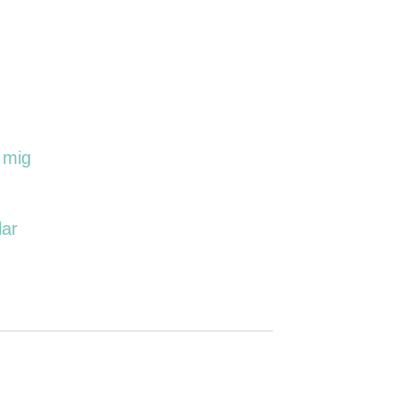
 mig
lar