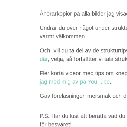
Åhörarko­pi­or på alla bilder jag vi
Undrar du över något under struk­t
varmt välkommen.
Och, vill du ta del av de struk­tur­
där
, vet­ja, så fort­sät­ter vi tala str
Fler kor­ta vide­or med tips om knep 
jag med mig av på YouTube
.
Gav föreläs­nin­gen mers­mak och du
P.S. Har du lust att berät­ta vad du
för besväret!