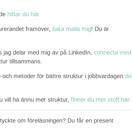
sade
hit­tar du här.
ureran­det framöver,
bara maila mig
! Du är
tips jag delar med mig av på LinkedIn,
con­nec­ta med
uk­tur tillsammans.
och metoder för bät­tre struk­tur i job­b­varda­gen
de
 vill ha ännu mer struk­tur,
finner du mer stoff här.
 tyck­te om föreläs­nin­gen? Du får en present