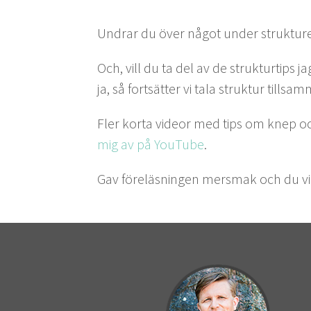
Undrar du över något under struk­tur
Och, vill du ta del av de struk­tur­tips
ja, så fort­sät­ter vi tala struk­tur tillsa
Fler kor­ta vide­or med tips om knep oc
mig av på YouTube
.
Gav föreläs­nin­gen mers­mak och du vi