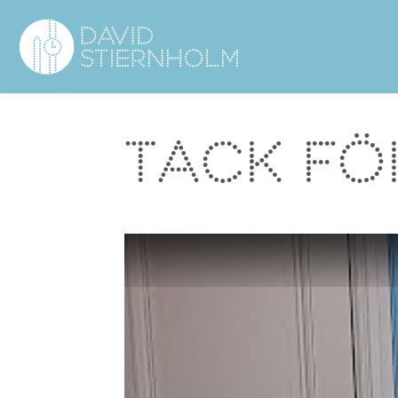
Navigering
Sidhuvud
Tack för