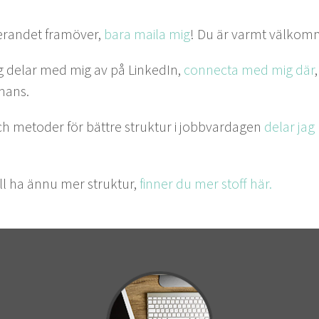
eran­det framöver,
bara maila mig
! Du är varmt välko
 jag delar med mig av på LinkedIn,
con­nec­ta med mig där
mmans.
h metoder för bät­tre struk­tur i job­b­varda­gen
delar ja
ll ha ännu mer struk­tur,
finner du mer stoff här.