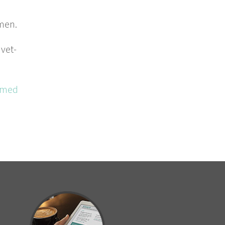
mmen.
, vet­
g med