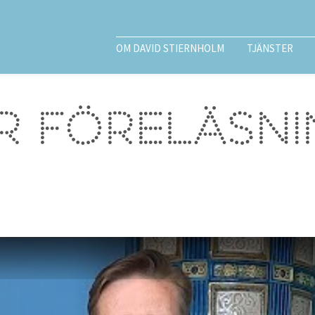
OM DAVID STIERNHOLM
TJÄNSTER
r föreläsni