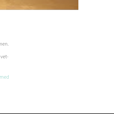
mmen.
, vet­
g med