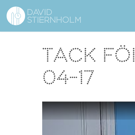
Navigering
Sidhuvud
Tack fö
04-17