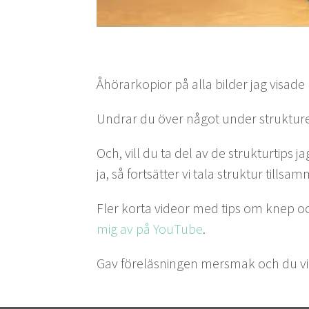
Åhörarko­pi­or på alla bilder jag visade
Undrar du över något under struk­tur
Och, vill du ta del av de struk­tur­tips
ja, så fort­sät­ter vi tala struk­tur tillsa
Fler kor­ta vide­or med tips om knep oc
mig av på YouTube
.
Gav föreläs­nin­gen mers­mak och du vi