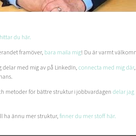
hit­tar du här.
eran­det framöver,
bara maila mig
! Du är varmt välko
 jag delar med mig av på LinkedIn,
con­nec­ta med mig där
mmans.
h metoder för bät­tre struk­tur i job­b­varda­gen
delar ja
ll ha ännu mer struk­tur,
finner du mer stoff här.