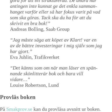
göra för att bli struk­tur­erad. De andra har
anti­n­gen inte kun­nat ge det enkla sam­man­
hanget var­för eller så har fokus var­it på vad
som ska göras. Tack ska du ha för att du
skriv­it en bra bok!”
Andreas Bolling, Saab Group
“
Jag måste säga att köpet av Klart! var en
av de bät­tre investeringar i mig själv som jag
har gjort.”
Eva Juh­lin, Trafikverket
“
Det känns som om när man läs­er en spän­
nande skön­lit­terär bok och bara vill
vidare…”
Louise Robert­son, Lund
Provläs boken
På
Smakprov​.se
kan du provläsa avs­nitt ur boken.