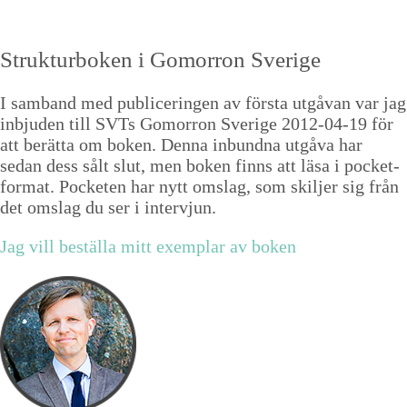
Struk­tur­bo­ken i Gomor­ron Sverige
I sam­band med pub­licerin­gen av förs­ta utgå­van var jag
inbju­den till SVTs Gomor­ron Sverige
2012
-
04
-
19
för
att berät­ta om boken. Den­na inbund­na utgå­va har
sedan dess sålt slut, men boken finns att läsa i pock­et­
for­mat. Pock­eten har nytt omslag, som skil­jer sig från
det omslag du ser i intervjun.
Jag vill bestäl­la mitt exem­plar av boken