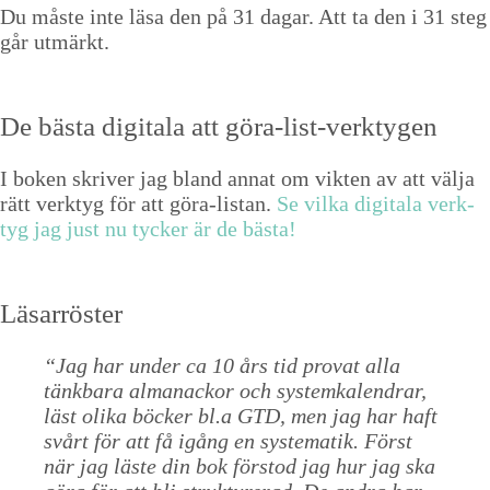
Du måste inte läsa den på 31 dagar. Att ta den i 31 steg
går utmärkt.
De bäs­ta dig­i­ta­la att göra-list-verktygen
I boken skriv­er jag bland annat om vik­ten av att väl­ja
rätt verk­tyg för att göra-lis­tan.
Se vil­ka dig­i­ta­la verk­
tyg jag just nu tyck­er är de bästa!
Läsar­röster
“
Jag har under ca
10
års tid provat alla
tänkbara almanack­or och sys­temkalen­drar,
läst oli­ka böck­er bl.a
GTD
, men jag har haft
svårt för att få igång en sys­tem­atik. Först
när jag läste din bok förstod jag hur jag ska