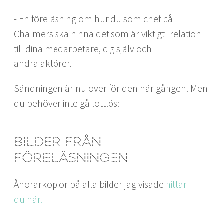
- En föreläs­ning om hur du som chef på
Chalmers ska hin­na det som är vik­tigt i rela­tion
till dina medar­betare, dig själv och
andra aktörer.
Sänd­nin­gen är nu över för den här gån­gen. Men
du behöver inte gå lottlös:
Bilder från
föreläsningen
Åhörarko­pi­or på alla bilder jag visade
hit­tar
du här.