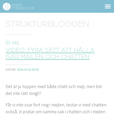
OM DAVID STIERNHOLM
Sidhuvud
Strukturbloggen
Navigering
TJÄNSTER
02
okt.
STRUKTURTIPS
Video: Fyra sätt att hålla
FÖRELÄSNINGAR
isär mailen och chatten
VIDEO
DATUM:
2024-10-02 09:43
KONTAKT
Det är ju top­pen med både chatt och mejl, men blir
det inte lätt rörigt?
BLOGG
SHOP
KUNDER
PRESS
SÖK
Får vi inte svar fort nog i mejlen, tes­tar vi med chat­ten
ock­så. Vi pratar om sam­ma sak i chat­ten och i mejlen