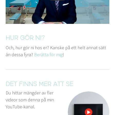
Hur gör ni?
Och, hur gör ni hos er? Kanske på ett helt annat sätt
än dessa fyra?
Berät­ta för mig
!
Det finns mer att se
Du hittar mängder av fler
videor som denna på min
YouTube-kanal.