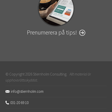
Prenumerera på tips!
© Copyright 2026 Stiernholm Consulting.
Allt material är
upphovsrättsskyddat.
Sidfot
info@stiernholm.com
031-20 69 10