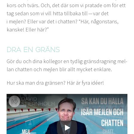
kors och tvärs. Och, det där som vi pratade om för ett
tag sedan som vi vill hit­ta till­ba­ka till — var det
i mejlen? Eller var det i chat­ten?
“
Här, någon­stans,
kanske! Eller här?”
Dra en gräns
Gör du och dina kol­le­gor en tydlig gräns­dragn­ing mel­
lan chat­ten och mejlen blir allt myck­et enklare.
Hur ska man dra gränsen? Här är fyra idéer!
Spela upp