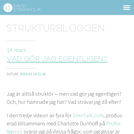
OM DAVID STIERNHOLM
Sidhuvud
Strukturbloggen
Navigering
TJÄNSTER
14
mars
STRUKTURTIPS
Vad gör jag egentligen?
FÖRELÄSNINGAR
DATUM:
2019-03-14 21:42
VIDEO
Jag är allt­så struk­tör — men vad gör jag egentli­gen?
KONTAKT
Och, hur ham­nade jag här? Vad strä­var jag då efter?
BLOGG
SHOP
KUNDER
PRESS
SÖK
I den tred­je videon av fyra för
3
minTalk​.com
, pro­duc­
er­ad till­sam­mans med Char­lotte Dun­hoff på
Pro­file
Agency
svarar jag på dessa frå­gor, som jag gis­sar är