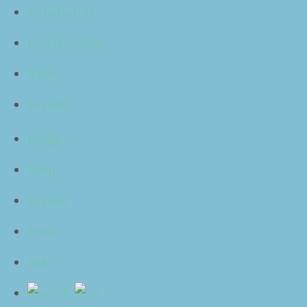
Strukturtips
Föreläsningar
Tala om saken
Video
Min rek­om­men­da­tion är att ta fram 😈 (
CC
:-
mejlfrågan, allt­så) i ljuset till­sam­mans
Kontakt
med kollegorna.
Blogg
Hur? Jo, hör här:
Shop
Hur gör du?
Kunder
Press
Och du, då? Vad har du kom­mit överens om med dina
kol­le­gor när det gäller
CC
:-mejl?
Sök
Berät­ta!