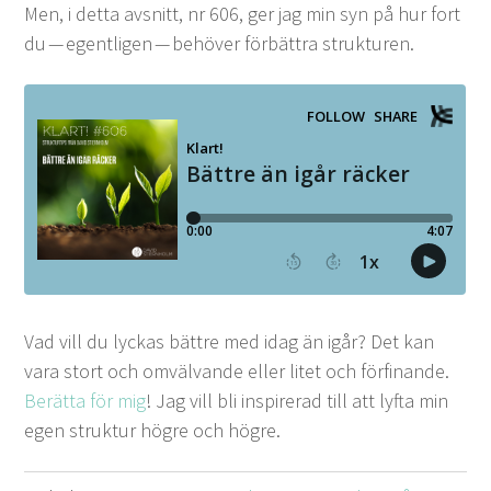
Men, i det­ta avs­nitt, nr
606
, ger jag min syn på hur fort
du — egentli­gen — behöver för­bät­tra strukturen.
Vad vill du lyckas bät­tre med idag än igår? Det kan
vara stort och omväl­vande eller litet och för­fi­nande.
Berät­ta för mig
! Jag vill bli inspir­erad till att lyf­ta min
egen struk­tur högre och högre.