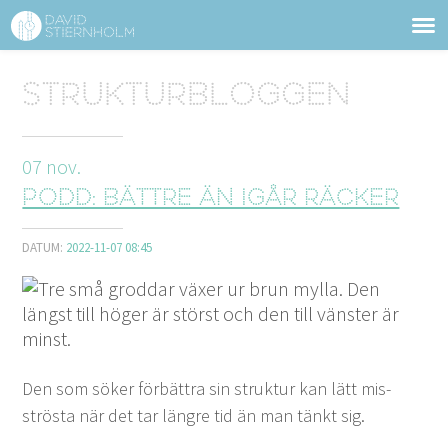
OM DAVID STIERNHOLM
Sidhuvud
Strukturbloggen
Navigering
TJÄNSTER
07
nov.
STRUKTURTIPS
Podd: Bättre än igår räcker
FÖRELÄSNINGAR
DATUM:
2022-11-07 08:45
VIDEO
KONTAKT
BLOGG
SHOP
KUNDER
PRESS
SÖK
Den som sök­er för­bät­tra sin struk­tur kan lätt mis­
strös­ta när det tar län­gre tid än man tänkt sig.