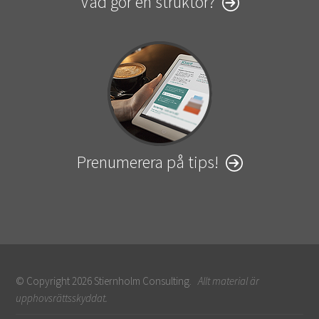
Vad gör en struktör?
Prenumerera på tips!
© Copyright 2026 Stiernholm Consulting.
Allt material är
upphovsrättsskyddat.
Sidfot