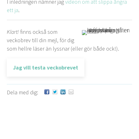
I inled­nin­gen näm­n­er jag
videon om att slip­pa ångra
ett ja
.
Klart!
finns också som
veckobrev till din mejl, för dig
som hellre läser än lyssnar (eller gör både ock!).
Jag vill testa veckobrevet
Dela med dig: