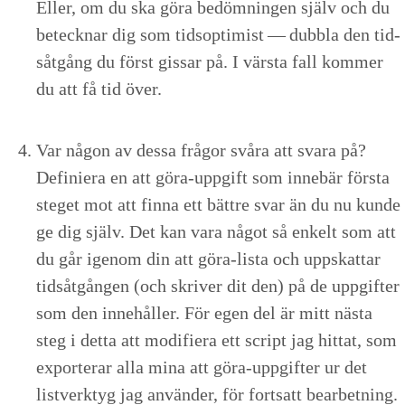
Eller, om du ska göra bedömnin­gen själv och du
beteck­nar dig som tid­sop­ti­mist — dub­bla den tid­
såt­gång du först gis­sar på. I värs­ta fall kom­mer
du att få tid över.
Var någon av dessa frå­gor svåra att svara på?
Definiera en att göra-uppgift som innebär förs­ta
steget mot att finna ett bät­tre svar än du nu kunde
ge dig själv. Det kan vara något så enkelt som att
du går igenom din att göra-lista och upp­skat­tar
tid­såt­gån­gen (och skriv­er dit den) på de uppgifter
som den innehåller. För egen del är mitt näs­ta
steg i det­ta att mod­i­fiera ett script jag hit­tat, som
exporter­ar alla mina att göra-uppgifter ur det
listverk­tyg jag använ­der, för fort­satt bearbetning.