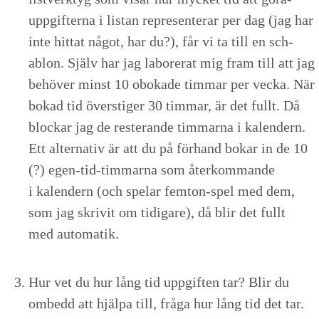
uppgifter­na i lis­tan rep­re­sen­ter­ar per dag (jag har
inte hit­tat något, har du?), får vi ta till en sch­
ablon. Själv har jag labor­erat mig fram till att jag
behöver minst
10
obokade tim­mar per vec­ka. När
bokad tid över­stiger
30
tim­mar, är det fullt. Då
blockar jag de resterande tim­mar­na i kalen­dern.
Ett alter­na­tiv är att du på för­hand bokar in de
10
(?) egen-tid-tim­mar­na som återkom­mande
i kalen­dern (och spelar fem­ton-spel med dem,
som jag skriv­it om tidi­gare), då blir det fullt
med automatik.
Hur vet du hur lång tid uppgiften tar? Blir du
ombedd att hjäl­pa till, frå­ga hur lång tid det tar.