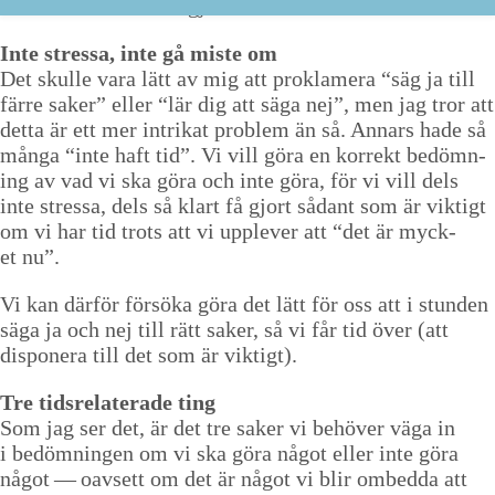
eller
“
som måste bli gjort”.
Inte stres­sa, inte gå miste om
Det skulle vara lätt av mig att proklam­era
“
säg ja till
färre sak­er” eller
“
lär dig att säga nej”, men jag tror att
det­ta är ett mer intrikat prob­lem än så. Annars hade så
mån­ga
“
inte haft tid”. Vi vill göra en kor­rekt bedömn­
ing av vad vi ska göra och inte göra, för vi vill dels
inte stres­sa, dels så klart få gjort sådant som är vik­tigt
om vi har tid trots att vi upplever att
“
det är myck­
et nu”.
Vi kan där­för försö­ka göra det lätt för oss att i stun­den
säga ja och nej till rätt sak­er, så vi får tid över (att
dispon­era till det som är viktigt).
Tre tid­sre­lat­er­ade ting
Som jag ser det, är det tre sak­er vi behöver väga in
i bedömnin­gen om vi ska göra något eller inte göra
något — oavsett om det är något vi blir ombed­da att