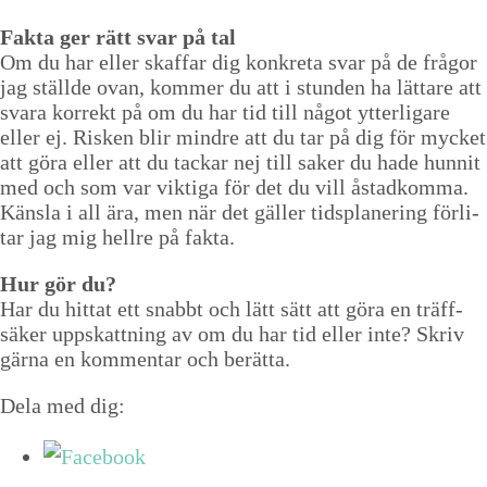
Fak­ta ger rätt svar på tal
Om du har eller skaf­far dig konkre­ta svar på de frå­gor
jag ställde ovan, kom­mer du att i stun­den ha lättare att
svara kor­rekt på om du har tid till något ytterli­gare
eller ej. Risken blir min­dre att du tar på dig för myck­et
att göra eller att du tackar nej till sak­er du hade hun­nit
med och som var vik­ti­ga för det du vill åstad­kom­ma.
Känsla i all ära, men när det gäller tid­splaner­ing för­l­i­
tar jag mig hellre på fakta.
Hur gör du?
Har du hit­tat ett snabbt och lätt sätt att göra en träff­
säk­er upp­skat­tning av om du har tid eller inte? Skriv
gär­na en kom­men­tar och berätta.
Dela med dig: