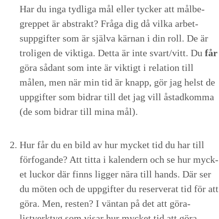
Har du inga tydli­ga mål eller tyck­er att mål­be­
grep­pet är abstrakt? Frå­ga dig då vil­ka arbet­
suppgifter som är själ­va kär­nan i din roll. De är
troli­gen de vik­ti­ga. Det­ta är inte svart/​vitt. Du
får
göra sådant som inte är vik­tigt i rela­tion till
målen, men när min tid är knapp, gör jag helst de
uppgifter som bidrar till det jag vill åstad­kom­ma
(de som bidrar till mina mål).
Hur får du en bild av hur myck­et tid du har till
för­fo­gande? Att tit­ta i kalen­dern och se hur myck­
et luck­or där finns lig­ger nära till hands. Där ser
du möten och de uppgifter du reserver­at tid för att
göra. Men, resten? I vän­tan på det att göra-
listverk­tyg som vis­ar hur myck­et tid att göra-