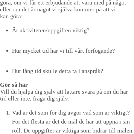
göra, om vi får ett erb­ju­dande att vara med på något
eller om det är något vi själ­va kom­mer på att vi
kan göra:
Är aktiviteten/​uppgiften viktig?
Hur myck­et tid har vi till vårt förfogande?
Hur lång tid skulle det­ta ta i anspråk?
Gör så här
Vill du hjäl­pa dig själv att lättare svara på om du har
tid eller inte, frå­ga dig själv:
Vad är det som för dig avgör vad som är vik­tigt?
För det fles­ta är det de mål de har att upp­nå i sin
roll. De uppgifter är vik­ti­ga som bidrar till målen.