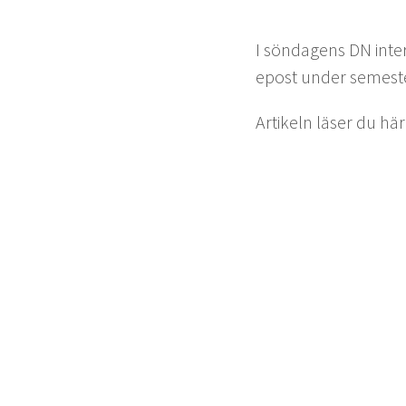
I sönda­gens
DN
inte
epost under semes­te
Artikeln läs­er du hä