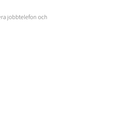
era jobbtele­fon och