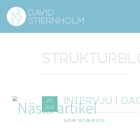
Navigering
Sidhuvud
Strukturb
20
Intervju i D
juni
DATUM:
2017-06-20 22:39