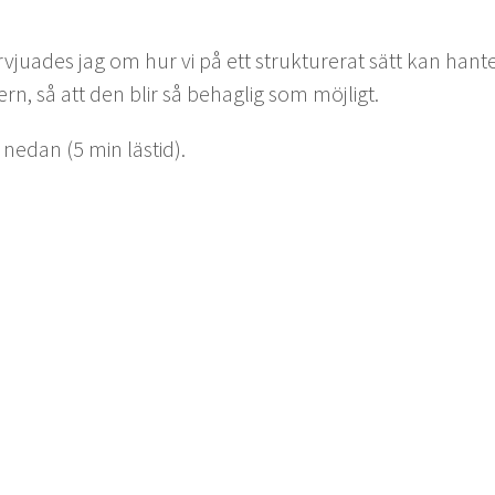
r­vjuades jag om hur vi på ett struk­tur­erat sätt kan hant
rn, så att den blir så behaglig som möjligt.
r nedan (
5
min lästid).